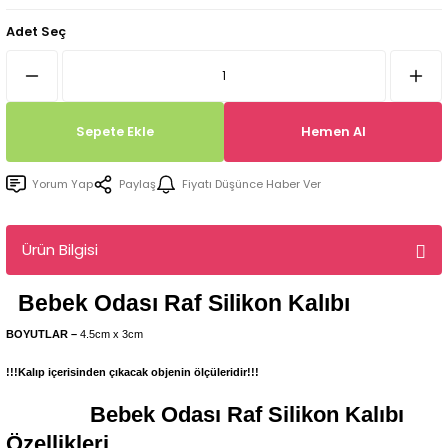
Tepsi / Tabak / Peçetelik Kalıpları
Balon Kalıpları
Adet Seç
Dekorasyon Aplik Kalıpları
Tütsülük Silikonkalıpları
Sepete Ekle
Hemen Al
Mum Kabı & Mumluk Silikon Kalıpları
Yorum Yap
Paylaş
Fiyatı Düşünce Haber Ver
Pano, Tabanlık Silikon Kalıpları
Ürün Bilgisi
Bebek Odası Raf
Silikon Kalıbı
BOYUTLAR –
4.5cm x 3cm
!!!Kalıp içerisinden çıkacak objenin ölçüleridir!!!
Bebek Odası Raf
Silikon Kalıbı
Özellikleri