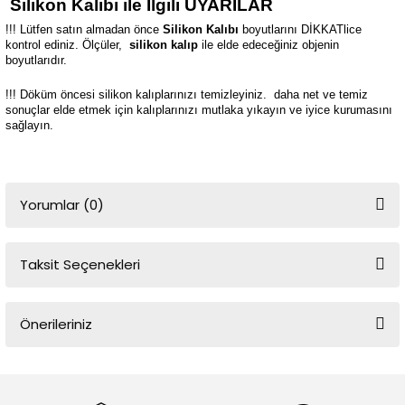
Silikon Kalıbı ile İlgili UYARILAR
!!! Lütfen satın almadan önce
Silikon Kalıbı
boyutlarını DİKKATlice
kontrol ediniz. Ölçüler,
silikon kalıp
ile elde edeceğiniz objenin
boyutlarıdır.
!!! Döküm öncesi silikon kalıplarınızı temizleyiniz.
daha net ve temiz
sonuçlar elde etmek için kalıplarınızı mutlaka yıkayın ve iyice kurumasını
sağlayın.
Yorumlar (0)
Taksit Seçenekleri
Bu ürüne ilk yorumu siz yapın!
Önerileriniz
Yorum Yaz
Bu ürünün fiyat bilgisi, resim, ürün açıklamalarında ve diğer
konularda yetersiz gördüğünüz noktaları öneri formunu kullanarak
tarafımıza iletebilirsiniz.