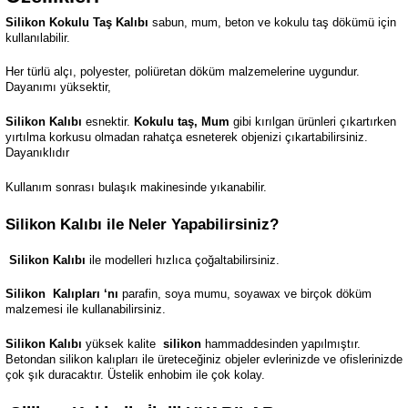
Silikon Kokulu Taş Kalıbı
sabun, mum, beton ve kokulu taş dökümü için
kullanılabilir.
Her türlü alçı, polyester, poliüretan döküm malzemelerine uygundur.
Dayanımı yüksektir,
Silikon Kalıbı
esnektir.
Kokulu taş, Mum
gibi kırılgan ürünleri çıkartırken
yırtılma korkusu olmadan rahatça esneterek objenizi çıkartabilirsiniz.
Dayanıklıdır
Kullanım sonrası bulaşık makinesinde yıkanabilir.
Silikon Kalıbı ile Neler Yapabilirsiniz?
Silikon Kalıbı
ile modelleri hızlıca çoğaltabilirsiniz.
Silikon
Kalıpları ‘nı
parafin, soya mumu, soyawax ve birçok döküm
malzemesi ile kullanabilirsiniz.
Silikon Kalıbı
yüksek kalite
silikon
hammaddesinden yapılmıştır.
Betondan silikon kalıpları ile üreteceğiniz objeler evlerinizde ve ofislerinizde
çok şık duracaktır. Üstelik enhobim ile çok kolay.