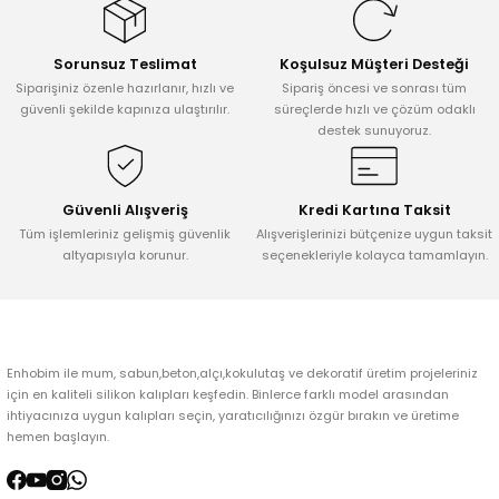
Görüş ve önerileriniz için teşekkür ederiz.
Sorunsuz Teslimat
Koşulsuz Müşteri Desteği
Ürün resmi kalitesiz, bozuk veya görüntülenemiyor.
Siparişiniz özenle hazırlanır, hızlı ve
Sipariş öncesi ve sonrası tüm
Ürün açıklamasında eksik bilgiler bulunuyor.
güvenli şekilde kapınıza ulaştırılır.
süreçlerde hızlı ve çözüm odaklı
destek sunuyoruz.
Ürün bilgilerinde hatalar bulunuyor.
Ürün fiyatı diğer sitelerden daha pahalı.
Bu ürüne benzer farklı alternatifler olmalı.
Güvenli Alışveriş
Kredi Kartına Taksit
Tüm işlemleriniz gelişmiş güvenlik
Alışverişlerinizi bütçenize uygun taksit
altyapısıyla korunur.
seçenekleriyle kolayca tamamlayın.
Gönder
Enhobim ile mum, sabun,beton,alçı,kokulutaş ve dekoratif üretim projeleriniz
için en kaliteli silikon kalıpları keşfedin. Binlerce farklı model arasından
ihtiyacınıza uygun kalıpları seçin, yaratıcılığınızı özgür bırakın ve üretime
hemen başlayın.