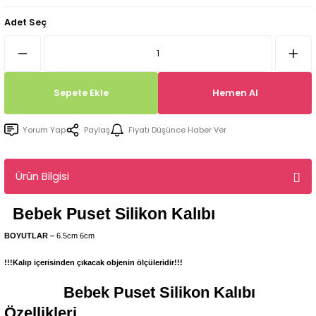
Tepsi / Tabak / Peçetelik Kalıpları
Balon Kalıpları
Adet Seç
Dekorasyon Aplik Kalıpları
Tütsülük Silikonkalıpları
Sepete Ekle
Hemen Al
Mum Kabı & Mumluk Silikon Kalıpları
Yorum Yap
Paylaş
Fiyatı Düşünce Haber Ver
Pano, Tabanlık Silikon Kalıpları
Ürün Bilgisi
Bebek Puset
Silikon Kalıbı
BOYUTLAR –
6.5cm 6cm
!!!Kalıp içerisinden çıkacak objenin ölçüleridir!!!
Bebek Puset
Silikon Kalıbı
Özellikleri