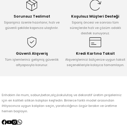
Görüş ve önerileriniz için teşekkür ederiz.
Sorunsuz Teslimat
Koşulsuz Müşteri Desteği
Ürün resmi kalitesiz, bozuk veya görüntülenemiyor.
Siparişiniz özenle hazırlanır, hızlı ve
Sipariş öncesi ve sonrası tüm
Ürün açıklamasında eksik bilgiler bulunuyor.
güvenli şekilde kapınıza ulaştırılır.
süreçlerde hızlı ve çözüm odaklı
destek sunuyoruz.
Ürün bilgilerinde hatalar bulunuyor.
Ürün fiyatı diğer sitelerden daha pahalı.
Bu ürüne benzer farklı alternatifler olmalı.
Güvenli Alışveriş
Kredi Kartına Taksit
Tüm işlemleriniz gelişmiş güvenlik
Alışverişlerinizi bütçenize uygun taksit
altyapısıyla korunur.
seçenekleriyle kolayca tamamlayın.
Gönder
Enhobim ile mum, sabun,beton,alçı,kokulutaş ve dekoratif üretim projeleriniz
için en kaliteli silikon kalıpları keşfedin. Binlerce farklı model arasından
ihtiyacınıza uygun kalıpları seçin, yaratıcılığınızı özgür bırakın ve üretime
hemen başlayın.