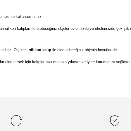
si ile kullanabilirsiniz.
ilikon kalıpları ile üreteceğiniz objeler evlerinizde ve ofislerinizde çok şık 
 ediniz. Ölçüler,
silikon kalıp
ile elde edeceğiniz objenin boyutlarıdır.
lar elde etmek için kalıplarınızı mutlaka yıkayın ve iyice kurumasını sağlayın
da yetersiz gördüğünüz noktaları öneri formunu kullanarak tarafımıza il
Bu ürüne ilk yorumu siz yapın!
Yorum Yaz