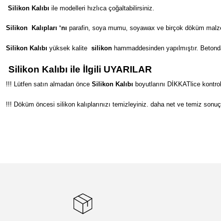
Silikon Kalıbı
ile modelleri hızlıca çoğaltabilirsiniz.
Silikon
Kalıpları ‘nı
parafin, soya mumu, soyawax ve birçok döküm malzeme
Silikon Kalıbı
yüksek kalite
silikon
hammaddesinden yapılmıştır. Betondan s
Silikon Kalıbı ile İlgili UYARILAR
!!! Lütfen satın almadan önce
Silikon Kalıbı
boyutlarını DİKKATlice kontrol
!!! Döküm öncesi silikon kalıplarınızı temizleyiniz. daha net ve temiz sonuç
Bu ürünün fiyat bilgisi, resim, ürün açıklamalarında ve diğer konular
Görüş ve önerileriniz için teşekkür ederiz.
Ürün resmi kalitesiz, bozuk veya görüntülenemiyor.
Ürün açıklamasında eksik bilgiler bulunuyor.
Ürün bilgilerinde hatalar bulunuyor.