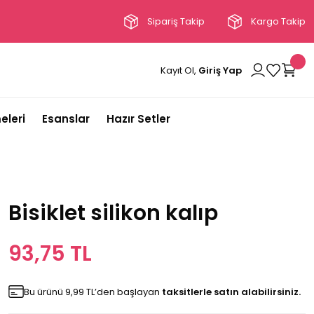
Sipariş Takip
Kargo Takip
Kayıt Ol,
Giriş Yap
eleri
Esanslar
Hazır Setler
Bisiklet silikon kalıp
93,75 TL
Bu ürünü 9,99 TL’den başlayan
taksitlerle satın alabilirsiniz.