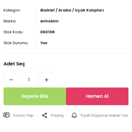
Kategori
Bisiklet / Araba / Uçak Kalıpları
Marka
enhobim
Stok Kodu
EN0198
Stok Durumu
Var
Adet Seç
Sepete Ekle
Hemen Al
Yorum Yap
Paylaş
Fiyatı Düşünce Haber Ver