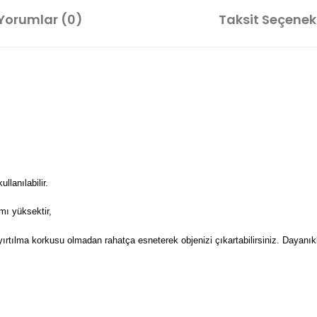
Yorumlar (0)
Taksit Seçenekl
lanılabilir.
mı yüksektir,
 yırtılma korkusu olmadan rahatça esneterek objenizi çıkartabilirsiniz. Dayanıkl