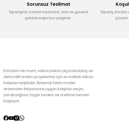
Sorunsuz Teslimat
Koşul
Ürün fiyatı diğer sitelerden daha pahalı.
Siparişiniz özenle hazırlanır, hızlı ve güvenli
Sipariş öncesi 
Bu ürüne benzer farklı alternatifler olmalı.
şekilde kapınıza ulaştırılır.
çözüm 
Enhobim ile mum, sabun,beton,alçı,kokulutaş ve
dekoratif üretim projeleriniz için en kaliteli silikon
kalıpları keşfedin. Binlerce farklı model
arasından ihtiyacınıza uygun kalıpları seçin,
yaratıcılığınızı özgür bırakın ve üretime hemen
başlayın.