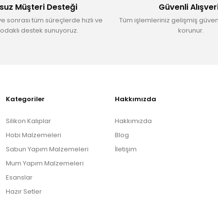
suz Müşteri Desteği
Güvenli Alışver
ve sonrası tüm süreçlerde hızlı ve
Tüm işlemleriniz gelişmiş güvenl
odaklı destek sunuyoruz.
korunur.
Gönder
Kategoriler
Hakkımızda
Silikon Kalıplar
Hakkımızda
Hobi Malzemeleri
Blog
Sabun Yapım Malzemeleri
İletişim
Mum Yapım Malzemeleri
Esanslar
Hazır Setler