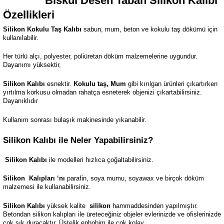
Biskui Desen Taban
Silikon Kalıbı
Özellikleri
Silikon Kokulu Taş Kalıbı
sabun, mum, beton ve kokulu taş dökümü için
kullanılabilir.
Her türlü alçı, polyester, poliüretan döküm malzemelerine uygundur.
Dayanımı yüksektir,
Silikon Kalıbı
esnektir.
Kokulu taş, Mum
gibi kırılgan ürünleri çıkartırken
yırtılma korkusu olmadan rahatça esneterek objenizi çıkartabilirsiniz.
Dayanıklıdır
Kullanım sonrası bulaşık makinesinde yıkanabilir.
Silikon Kalıbı ile Neler Yapabilirsiniz?
Silikon Kalıbı
ile modelleri hızlıca çoğaltabilirsiniz.
Silikon
Kalıpları ‘nı
parafin, soya mumu, soyawax ve birçok döküm
malzemesi ile kullanabilirsiniz.
Silikon Kalıbı
yüksek kalite
silikon
hammaddesinden yapılmıştır.
Betondan silikon kalıpları ile üreteceğiniz objeler evlerinizde ve ofislerinizde
çok şık duracaktır. Üstelik enhobim ile çok kolay.