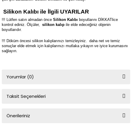
Silikon Kalıbı ile İlgili UYARILAR
!!! Lütfen satın almadan önce
Silikon Kalıbı
boyutlarını DİKKATlice
kontrol ediniz. Ölçüler,
silikon kalıp
ile elde edeceğiniz objenin
boyutlarıdır.
!!! Döküm öncesi silikon kalıplarınızı temizleyiniz.
daha net ve temiz
sonuçlar elde etmek için kalıplarınızı mutlaka yıkayın ve iyice kurumasını
sağlayın.
Yorumlar (0)
Taksit Seçenekleri
Bu ürüne ilk yorumu siz yapın!
Önerileriniz
Yorum Yaz
Bu ürünün fiyat bilgisi, resim, ürün açıklamalarında ve diğer