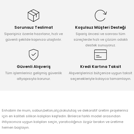
konularda yetersiz gördüğünüz noktaları öneri formunu kullanarak
tarafımıza iletebilirsiniz.
Görüş ve önerileriniz için teşekkür ederiz.
Sorunsuz Teslimat
Koşulsuz Müşteri Desteği
Ürün resmi kalitesiz, bozuk veya görüntülenemiyor.
Siparişiniz özenle hazırlanır, hızlı ve
Sipariş öncesi ve sonrası tüm
Ürün açıklamasında eksik bilgiler bulunuyor.
güvenli şekilde kapınıza ulaştırılır.
süreçlerde hızlı ve çözüm odaklı
destek sunuyoruz.
Ürün bilgilerinde hatalar bulunuyor.
Ürün fiyatı diğer sitelerden daha pahalı.
Bu ürüne benzer farklı alternatifler olmalı.
Güvenli Alışveriş
Kredi Kartına Taksit
Tüm işlemleriniz gelişmiş güvenlik
Alışverişlerinizi bütçenize uygun taksit
altyapısıyla korunur.
seçenekleriyle kolayca tamamlayın.
Gönder
Enhobim ile mum, sabun,beton,alçı,kokulutaş ve dekoratif üretim projeleriniz
için en kaliteli silikon kalıpları keşfedin. Binlerce farklı model arasından
ihtiyacınıza uygun kalıpları seçin, yaratıcılığınızı özgür bırakın ve üretime
hemen başlayın.