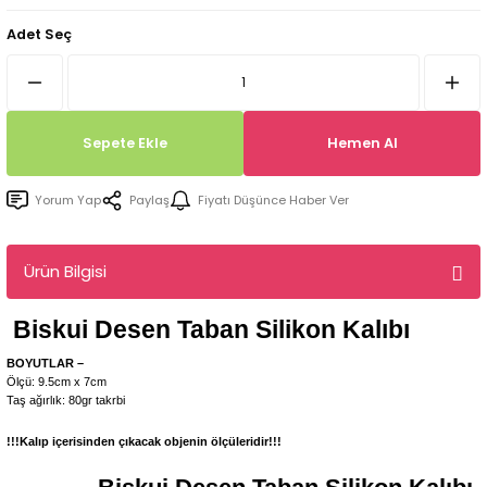
Tepsi / Tabak / Peçetelik Kalıpları
Balon Kalıpları
Adet Seç
Dekorasyon Aplik Kalıpları
Tütsülük Silikonkalıpları
Sepete Ekle
Hemen Al
Mum Kabı & Mumluk Silikon Kalıpları
Yorum Yap
Paylaş
Fiyatı Düşünce Haber Ver
Pano, Tabanlık Silikon Kalıpları
Ürün Bilgisi
Biskui Desen Taban
Silikon Kalıbı
BOYUTLAR –
Ölçü: 9.5cm x 7cm
Taş ağırlık: 80gr takrbi
!!!Kalıp içerisinden çıkacak objenin ölçüleridir!!!