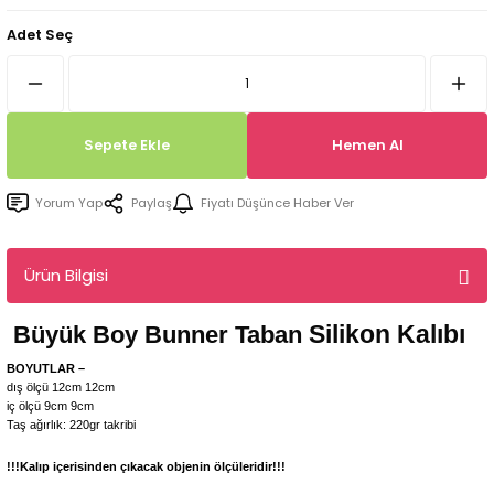
Tepsi / Tabak / Peçetelik Kalıpları
Balon Kalıpları
Adet Seç
Dekorasyon Aplik Kalıpları
Tütsülük Silikonkalıpları
Sepete Ekle
Hemen Al
Mum Kabı & Mumluk Silikon Kalıpları
Yorum Yap
Paylaş
Fiyatı Düşünce Haber Ver
Pano, Tabanlık Silikon Kalıpları
Ürün Bilgisi
Silikon Kalıbı
Büyük Boy Bunner Taban
BOYUTLAR –
dış ölçü 12cm 12cm
iç ölçü 9cm 9cm
Taş ağırlık: 220gr takribi
!!!Kalıp içerisinden çıkacak objenin ölçüleridir!!!