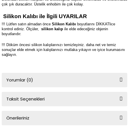
çok şık duracaktır. Üstelik enhobim ile çok kolay.
Silikon Kalıbı ile İlgili UYARILAR
!!! Lütfen satın almadan önce
Silikon Kalıbı
boyutlarını DİKKATlice
kontrol ediniz. Ölçüler,
silikon kalıp
ile elde edeceğiniz objenin
boyutlarıdır.
!!! Döküm öncesi silikon kalıplarınızı temizleyiniz. daha net ve temiz
sonuçlar elde etmek için kalıplarınızı mutlaka yıkayın ve iyice kurumasını
sağlayın.
Yorumlar (0)
Taksit Seçenekleri
Bu ürüne ilk yorumu siz yapın!
Önerileriniz
Yorum Yaz