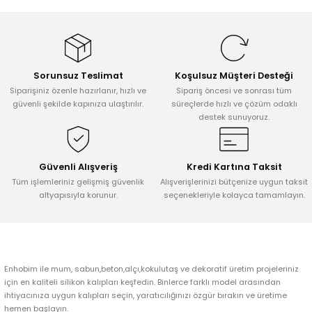
Bu ürünün fiyat bilgisi, resim, ürün açıklamalarında ve diğer
konularda yetersiz gördüğünüz noktaları öneri formunu kullanarak
tarafımıza iletebilirsiniz.
Görüş ve önerileriniz için teşekkür ederiz.
Sorunsuz Teslimat
Koşulsuz Müşteri Desteği
Ürün resmi kalitesiz, bozuk veya görüntülenemiyor.
Siparişiniz özenle hazırlanır, hızlı ve
Sipariş öncesi ve sonrası tüm
Ürün açıklamasında eksik bilgiler bulunuyor.
güvenli şekilde kapınıza ulaştırılır.
süreçlerde hızlı ve çözüm odaklı
destek sunuyoruz.
Ürün bilgilerinde hatalar bulunuyor.
Ürün fiyatı diğer sitelerden daha pahalı.
Bu ürüne benzer farklı alternatifler olmalı.
Güvenli Alışveriş
Kredi Kartına Taksit
Tüm işlemleriniz gelişmiş güvenlik
Alışverişlerinizi bütçenize uygun taksit
altyapısıyla korunur.
seçenekleriyle kolayca tamamlayın.
Gönder
Enhobim ile mum, sabun,beton,alçı,kokulutaş ve dekoratif üretim projeleriniz
için en kaliteli silikon kalıpları keşfedin. Binlerce farklı model arasından
ihtiyacınıza uygun kalıpları seçin, yaratıcılığınızı özgür bırakın ve üretime
hemen başlayın.