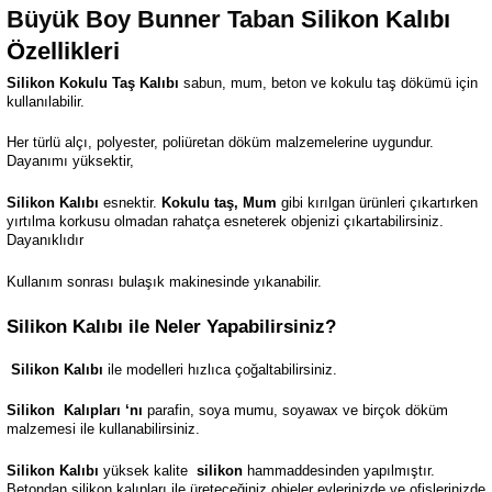
Büyük Boy Bunner Taban
Silikon Kalıbı
Özellikleri
Silikon Kokulu Taş Kalıbı
sabun, mum, beton ve kokulu taş dökümü için
kullanılabilir.
Her türlü alçı, polyester, poliüretan döküm malzemelerine uygundur.
Dayanımı yüksektir,
Silikon Kalıbı
esnektir.
Kokulu taş, Mum
gibi kırılgan ürünleri çıkartırken
yırtılma korkusu olmadan rahatça esneterek objenizi çıkartabilirsiniz.
Dayanıklıdır
Kullanım sonrası bulaşık makinesinde yıkanabilir.
Silikon Kalıbı ile Neler Yapabilirsiniz?
Silikon Kalıbı
ile modelleri hızlıca çoğaltabilirsiniz.
Silikon
Kalıpları ‘nı
parafin, soya mumu, soyawax ve birçok döküm
malzemesi ile kullanabilirsiniz.
Silikon Kalıbı
yüksek kalite
silikon
hammaddesinden yapılmıştır.
Betondan silikon kalıpları ile üreteceğiniz objeler evlerinizde ve ofislerinizde