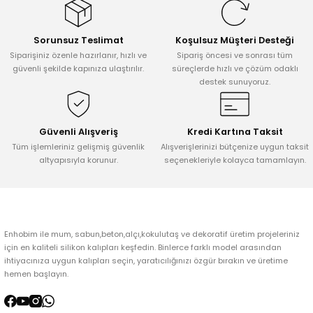
Görüş ve önerileriniz için teşekkür ederiz.
Sorunsuz Teslimat
Koşulsuz Müşteri Desteği
Ürün resmi kalitesiz, bozuk veya görüntülenemiyor.
Siparişiniz özenle hazırlanır, hızlı ve
Sipariş öncesi ve sonrası tüm
Ürün açıklamasında eksik bilgiler bulunuyor.
güvenli şekilde kapınıza ulaştırılır.
süreçlerde hızlı ve çözüm odaklı
destek sunuyoruz.
Ürün bilgilerinde hatalar bulunuyor.
Ürün fiyatı diğer sitelerden daha pahalı.
Bu ürüne benzer farklı alternatifler olmalı.
Güvenli Alışveriş
Kredi Kartına Taksit
Tüm işlemleriniz gelişmiş güvenlik
Alışverişlerinizi bütçenize uygun taksit
altyapısıyla korunur.
seçenekleriyle kolayca tamamlayın.
Gönder
Enhobim ile mum, sabun,beton,alçı,kokulutaş ve dekoratif üretim projeleriniz
için en kaliteli silikon kalıpları keşfedin. Binlerce farklı model arasından
ihtiyacınıza uygun kalıpları seçin, yaratıcılığınızı özgür bırakın ve üretime
hemen başlayın.