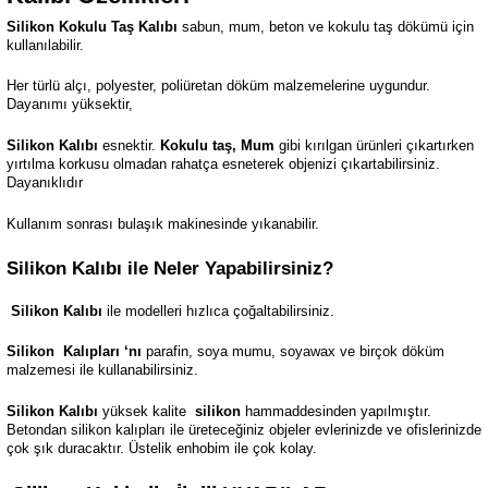
Silikon Kokulu Taş Kalıbı
sabun, mum, beton ve kokulu taş dökümü için
kullanılabilir.
Her türlü alçı, polyester, poliüretan döküm malzemelerine uygundur.
Dayanımı yüksektir,
Silikon Kalıbı
esnektir.
Kokulu taş, Mum
gibi kırılgan ürünleri çıkartırken
yırtılma korkusu olmadan rahatça esneterek objenizi çıkartabilirsiniz.
Dayanıklıdır
Kullanım sonrası bulaşık makinesinde yıkanabilir.
Silikon Kalıbı ile Neler Yapabilirsiniz?
Silikon Kalıbı
ile modelleri hızlıca çoğaltabilirsiniz.
Silikon
Kalıpları ‘nı
parafin, soya mumu, soyawax ve birçok döküm
malzemesi ile kullanabilirsiniz.
Silikon Kalıbı
yüksek kalite
silikon
hammaddesinden yapılmıştır.
Betondan silikon kalıpları ile üreteceğiniz objeler evlerinizde ve ofislerinizde
çok şık duracaktır. Üstelik enhobim ile çok kolay.