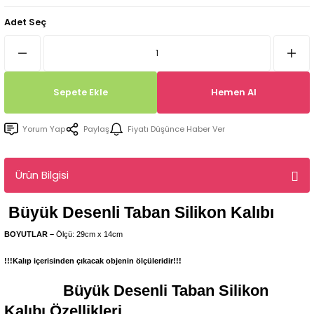
Tepsi / Tabak / Peçetelik Kalıpları
Balon Kalıpları
Adet Seç
Dekorasyon Aplik Kalıpları
Tütsülük Silikonkalıpları
Sepete Ekle
Hemen Al
Mum Kabı & Mumluk Silikon Kalıpları
Yorum Yap
Paylaş
Fiyatı Düşünce Haber Ver
Pano, Tabanlık Silikon Kalıpları
Ürün Bilgisi
Büyük Desenli Taban
Silikon Kalıbı
BOYUTLAR –
Ölçü: 29cm x 14cm
!!!Kalıp içerisinden çıkacak objenin ölçüleridir!!!
Büyük Desenli Taban
Silikon
Kalıbı Özellikleri