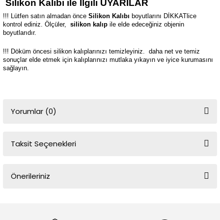
Silikon Kalıbı ile İlgili UYARILAR
!!! Lütfen satın almadan önce
Silikon Kalıbı
boyutlarını DİKKATlice
kontrol ediniz. Ölçüler,
silikon kalıp
ile elde edeceğiniz objenin
boyutlarıdır.
!!! Döküm öncesi silikon kalıplarınızı temizleyiniz.
daha net ve temiz
sonuçlar elde etmek için kalıplarınızı mutlaka yıkayın ve iyice kurumasını
sağlayın.
Yorumlar (0)
Taksit Seçenekleri
Bu ürüne ilk yorumu siz yapın!
Önerileriniz
Yorum Yaz
Bu ürünün fiyat bilgisi, resim, ürün açıklamalarında ve diğer
konularda yetersiz gördüğünüz noktaları öneri formunu kullanarak
tarafımıza iletebilirsiniz.