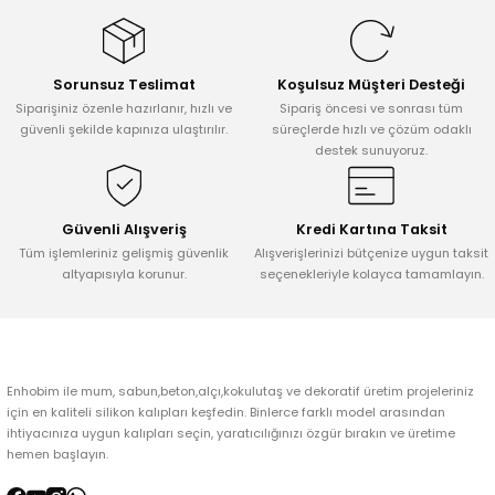
tarafımıza iletebilirsiniz.
Görüş ve önerileriniz için teşekkür ederiz.
Sorunsuz Teslimat
Koşulsuz Müşteri Desteği
Ürün resmi kalitesiz, bozuk veya görüntülenemiyor.
Siparişiniz özenle hazırlanır, hızlı ve
Sipariş öncesi ve sonrası tüm
Ürün açıklamasında eksik bilgiler bulunuyor.
güvenli şekilde kapınıza ulaştırılır.
süreçlerde hızlı ve çözüm odaklı
destek sunuyoruz.
Ürün bilgilerinde hatalar bulunuyor.
Ürün fiyatı diğer sitelerden daha pahalı.
Bu ürüne benzer farklı alternatifler olmalı.
Güvenli Alışveriş
Kredi Kartına Taksit
Tüm işlemleriniz gelişmiş güvenlik
Alışverişlerinizi bütçenize uygun taksit
altyapısıyla korunur.
seçenekleriyle kolayca tamamlayın.
Gönder
Enhobim ile mum, sabun,beton,alçı,kokulutaş ve dekoratif üretim projeleriniz
için en kaliteli silikon kalıpları keşfedin. Binlerce farklı model arasından
ihtiyacınıza uygun kalıpları seçin, yaratıcılığınızı özgür bırakın ve üretime
hemen başlayın.