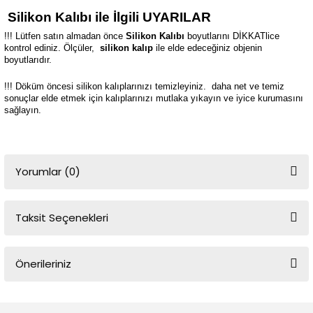
Silikon Kalıbı ile İlgili UYARILAR
!!! Lütfen satın almadan önce
Silikon Kalıbı
boyutlarını DİKKATlice
kontrol ediniz. Ölçüler,
silikon kalıp
ile elde edeceğiniz objenin
boyutlarıdır.
!!! Döküm öncesi silikon kalıplarınızı temizleyiniz.
daha net ve temiz
sonuçlar elde etmek için kalıplarınızı mutlaka yıkayın ve iyice kurumasını
sağlayın.
Yorumlar (0)
Taksit Seçenekleri
Bu ürüne ilk yorumu siz yapın!
Önerileriniz
Yorum Yaz
Bu ürünün fiyat bilgisi, resim, ürün açıklamalarında ve diğer
konularda yetersiz gördüğünüz noktaları öneri formunu kullanarak