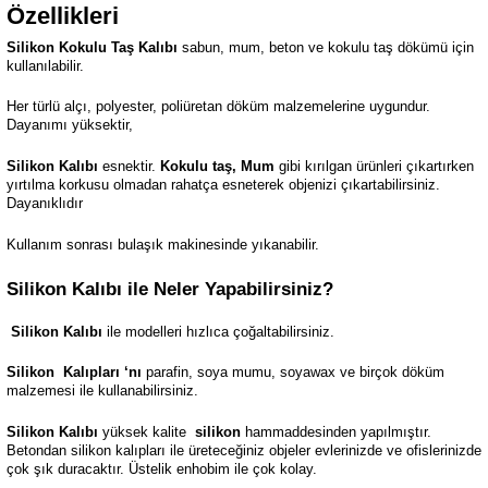
Özellikleri
Silikon Kokulu Taş Kalıbı
sabun, mum, beton ve kokulu taş dökümü için
kullanılabilir.
Her türlü alçı, polyester, poliüretan döküm malzemelerine uygundur.
Dayanımı yüksektir,
Silikon Kalıbı
esnektir.
Kokulu taş, Mum
gibi kırılgan ürünleri çıkartırken
yırtılma korkusu olmadan rahatça esneterek objenizi çıkartabilirsiniz.
Dayanıklıdır
Kullanım sonrası bulaşık makinesinde yıkanabilir.
Silikon Kalıbı ile Neler Yapabilirsiniz?
Silikon Kalıbı
ile modelleri hızlıca çoğaltabilirsiniz.
Silikon
Kalıpları ‘nı
parafin, soya mumu, soyawax ve birçok döküm
malzemesi ile kullanabilirsiniz.
Silikon Kalıbı
yüksek kalite
silikon
hammaddesinden yapılmıştır.
Betondan silikon kalıpları ile üreteceğiniz objeler evlerinizde ve ofislerinizde
çok şık duracaktır. Üstelik enhobim ile çok kolay.