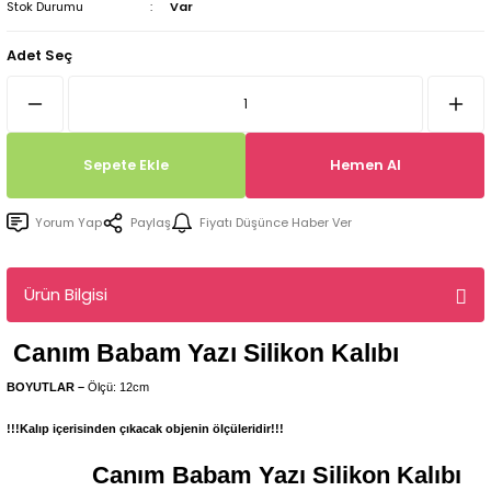
Stok Durumu
Var
Tepsi / Tabak / Peçetelik Kalıpları
Balon Kalıpları
Adet Seç
Dekorasyon Aplik Kalıpları
Tütsülük Silikonkalıpları
Sepete Ekle
Hemen Al
Mum Kabı & Mumluk Silikon Kalıpları
Yorum Yap
Paylaş
Fiyatı Düşünce Haber Ver
Pano, Tabanlık Silikon Kalıpları
Ürün Bilgisi
Canım Babam Yazı
Silikon Kalıbı
BOYUTLAR –
Ölçü: 12cm
!!!Kalıp içerisinden çıkacak objenin ölçüleridir!!!
Canım Babam Yazı
Silikon Kalıbı