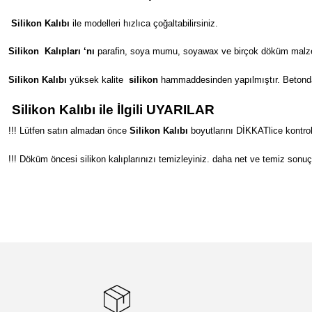
Silikon Kalıbı
ile modelleri hızlıca çoğaltabilirsiniz.
Silikon
Kalıpları ‘nı
parafin, soya mumu, soyawax ve birçok döküm malzeme
Silikon Kalıbı
yüksek kalite
silikon
hammaddesinden yapılmıştır. Betondan s
Silikon Kalıbı ile İlgili UYARILAR
!!! Lütfen satın almadan önce
Silikon Kalıbı
boyutlarını DİKKATlice kontrol
!!! Döküm öncesi silikon kalıplarınızı temizleyiniz. daha net ve temiz sonuç
Bu ürünün fiyat bilgisi, resim, ürün açıklamalarında ve diğer konular
Görüş ve önerileriniz için teşekkür ederiz.
Ürün resmi kalitesiz, bozuk veya görüntülenemiyor.
Ürün açıklamasında eksik bilgiler bulunuyor.