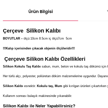
Ürün Bilgisi
Silikon Kalıbı
Çerçeve
BOYUTLAR –
ölçü:10cm 8.5cm iç ölçü7cm
5
cm
!!!Kalıp içerisinden çıkacak objenin ölçüleridir!!!
Çerçeve
Silikon Kalıbı Özellikleri
Silikon Kokulu Taş Kalıbı
sabun, mum, beton ve kokulu taş dökümü için kul
Her türlü alçı, polyester, poliüretan döküm malzemelerine uygundur. Dayanı
Silikon Kalıbı
esnektir.
Kokulu taş, Mum
gibi kırılgan ürünleri çıkartırken
Kullanım sonrası bulaşık makinesinde yıkanabilir.
Silikon Kalıbı ile Neler Yapabilirsiniz?