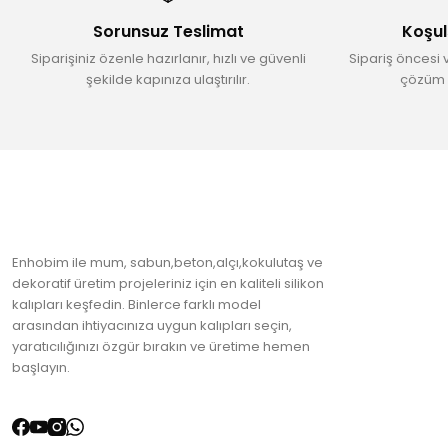
Ürün bilgilerinde hatalar bulunuyor.
Sorunsuz Teslimat
Koşul
Ürün fiyatı diğer sitelerden daha pahalı.
Siparişiniz özenle hazırlanır, hızlı ve güvenli
Sipariş öncesi 
Bu ürüne benzer farklı alternatifler olmalı.
şekilde kapınıza ulaştırılır.
çözüm 
Enhobim ile mum, sabun,beton,alçı,kokulutaş ve
dekoratif üretim projeleriniz için en kaliteli silikon
kalıpları keşfedin. Binlerce farklı model
arasından ihtiyacınıza uygun kalıpları seçin,
yaratıcılığınızı özgür bırakın ve üretime hemen
başlayın.