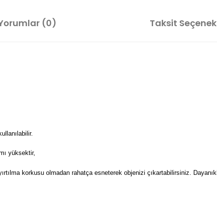
Yorumlar (0)
Taksit Seçenekl
lanılabilir.
mı yüksektir,
 yırtılma korkusu olmadan rahatça esneterek objenizi çıkartabilirsiniz. Dayanıkl