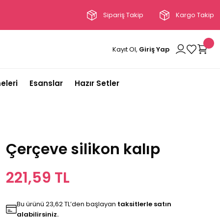
Sipariş Takip
Kargo Takip
Kayıt Ol,
Giriş Yap
eleri
Esanslar
Hazır Setler
Çerçeve silikon kalıp
221,59 TL
Bu ürünü 23,62 TL’den başlayan
taksitlerle satın
alabilirsiniz.