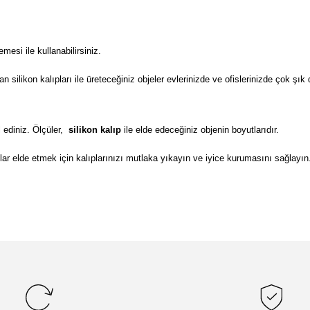
si ile kullanabilirsiniz.
ilikon kalıpları ile üreteceğiniz objeler evlerinizde ve ofislerinizde çok şık 
 ediniz. Ölçüler,
silikon kalıp
ile elde edeceğiniz objenin boyutlarıdır.
lar elde etmek için kalıplarınızı mutlaka yıkayın ve iyice kurumasını sağlayın
da yetersiz gördüğünüz noktaları öneri formunu kullanarak tarafımıza il
Bu ürüne ilk yorumu siz yapın!
Yorum Yaz