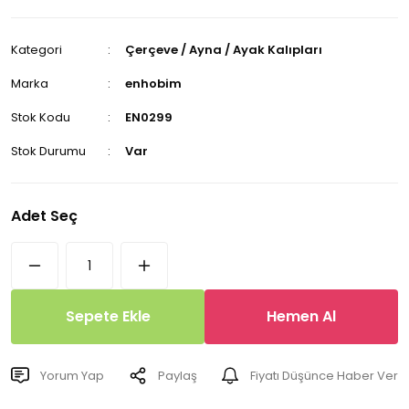
Kategori
Çerçeve / Ayna / Ayak Kalıpları
Marka
enhobim
Stok Kodu
EN0299
Stok Durumu
Var
Adet Seç
Sepete Ekle
Hemen Al
Yorum Yap
Paylaş
Fiyatı Düşünce Haber Ver