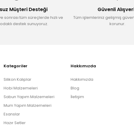
suz Müşteri Desteği
Güvenli Alışver
ve sonrası tüm süreçlerde hızlı ve
Tüm işlemleriniz gelişmiş güvenl
odaklı destek sunuyoruz.
korunur.
Gönder
Kategoriler
Hakkımızda
Silikon Kalıplar
Hakkımızda
Hobi Malzemeleri
Blog
Sabun Yapım Malzemeleri
İletişim
Mum Yapım Malzemeleri
Esanslar
Hazır Setler