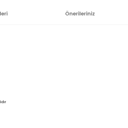
eri
Önerileriniz
ıdır