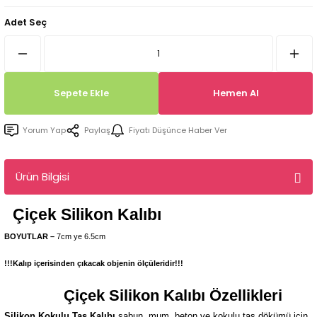
Tepsi / Tabak / Peçetelik Kalıpları
Balon Kalıpları
Adet Seç
Dekorasyon Aplik Kalıpları
Tütsülük Silikonkalıpları
Sepete Ekle
Hemen Al
Mum Kabı & Mumluk Silikon Kalıpları
Yorum Yap
Paylaş
Fiyatı Düşünce Haber Ver
Pano, Tabanlık Silikon Kalıpları
Ürün Bilgisi
Çiçek
Silikon Kalıbı
BOYUTLAR –
7cm ye 6.5cm
!!!Kalıp içerisinden çıkacak objenin ölçüleridir!!!
Çiçek
Silikon Kalıbı Özellikleri
Silikon Kokulu Taş Kalıbı
sabun, mum, beton ve kokulu taş dökümü için