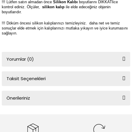
!!! Lütfen satın almadan önce
Silikon Kalıbı
boyutlarını DİKKATlice
kontrol ediniz. Ölçüler,
silikon kalıp
ile elde edeceğiniz objenin
boyutlarıdır.
!!! Döküm öncesi silikon kalıplarınızı temizleyiniz.
daha net ve temiz
sonuçlar elde etmek için kalıplarınızı mutlaka yıkayın ve iyice kurumasını
sağlayın.
Yorumlar (0)
Taksit Seçenekleri
Bu ürüne ilk yorumu siz yapın!
Önerileriniz
Yorum Yaz
Bu ürünün fiyat bilgisi, resim, ürün açıklamalarında ve diğer
konularda yetersiz gördüğünüz noktaları öneri formunu kullanarak
tarafımıza iletebilirsiniz.
Görüş ve önerileriniz için teşekkür ederiz.