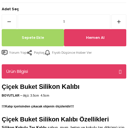
Tepsi / Tabak / Peçetelik Kalıpları
Balon Kalıpları
Adet Seç
Dekorasyon Aplik Kalıpları
Tütsülük Silikonkalıpları
Sepete Ekle
Hemen Al
Mum Kabı & Mumluk Silikon Kalıpları
Yorum Yap
Paylaş
Fiyatı Düşünce Haber Ver
Pano, Tabanlık Silikon Kalıpları
Ürün Bilgisi
Silikon Kalıbı
Çiçek Buket
BOYUTLAR –
ölçü: 3.5cm
4.5
cm
!!!Kalıp içerisinden çıkacak objenin ölçüleridir!!!
Çiçek Buket
Silikon Kalıbı Özellikleri
Silikon Kokulu Taş Kalıbı
sabun, mum, beton ve kokulu taş dökümü için