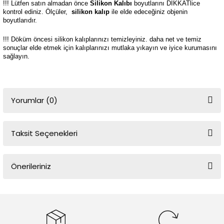
!!! Lütfen satın almadan önce
Silikon Kalıbı
boyutlarını DİKKATlice
kontrol ediniz. Ölçüler,
silikon kalıp
ile elde edeceğiniz objenin
boyutlarıdır.
!!! Döküm öncesi silikon kalıplarınızı temizleyiniz. daha net ve temiz
sonuçlar elde etmek için kalıplarınızı mutlaka yıkayın ve iyice kurumasını
sağlayın.
Yorumlar (0)
Taksit Seçenekleri
Bu ürüne ilk yorumu siz yapın!
Önerileriniz
Yorum Yaz
Bu ürünün fiyat bilgisi, resim, ürün açıklamalarında ve diğer
konularda yetersiz gördüğünüz noktaları öneri formunu kullanarak
tarafımıza iletebilirsiniz.
Görüş ve önerileriniz için teşekkür ederiz.