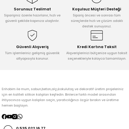
Sorunsuz Teslimat
Koşulsuz Müşteri Desteği
Ürün resmi kalitesiz, bozuk veya görüntülenemiyor.
Siparişiniz özenle hazırlanır, hızlı ve
Sipariş öncesi ve sonrası tüm
Ürün açıklamasında eksik bilgiler bulunuyor.
güvenli şekilde kapınıza ulaştırılır.
süreçlerde hızlı ve çözüm odaklı
destek sunuyoruz.
Ürün bilgilerinde hatalar bulunuyor.
Ürün fiyatı diğer sitelerden daha pahalı.
Bu ürüne benzer farklı alternatifler olmalı.
Güvenli Alışveriş
Kredi Kartına Taksit
Tüm işlemleriniz gelişmiş güvenlik
Alışverişlerinizi bütçenize uygun taksit
altyapısıyla korunur.
seçenekleriyle kolayca tamamlayın.
Gönder
Enhobim ile mum, sabun,beton,alçı,kokulutaş ve dekoratif üretim projeleriniz
için en kaliteli silikon kalıpları keşfedin. Binlerce farklı model arasından
ihtiyacınıza uygun kalıpları seçin, yaratıcılığınızı özgür bırakın ve üretime
hemen başlayın.
0 535 022 16 77