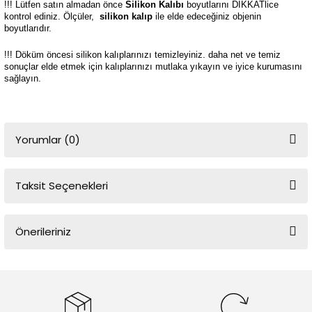
!!! Lütfen satın almadan önce
Silikon Kalıbı
boyutlarını DİKKATlice
kontrol ediniz. Ölçüler,
silikon kalıp
ile elde edeceğiniz objenin
boyutlarıdır.
!!! Döküm öncesi silikon kalıplarınızı temizleyiniz. daha net ve temiz
sonuçlar elde etmek için kalıplarınızı mutlaka yıkayın ve iyice kurumasını
sağlayın.
Yorumlar (0)
Taksit Seçenekleri
Bu ürüne ilk yorumu siz yapın!
Önerileriniz
Yorum Yaz
Bu ürünün fiyat bilgisi, resim, ürün açıklamalarında ve diğer
konularda yetersiz gördüğünüz noktaları öneri formunu kullanarak
tarafımıza iletebilirsiniz.
Görüş ve önerileriniz için teşekkür ederiz.