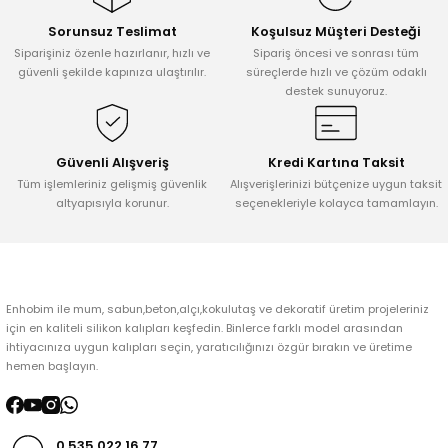
Sorunsuz Teslimat
Koşulsuz Müşteri Desteği
Ürün resmi kalitesiz, bozuk veya görüntülenemiyor.
Siparişiniz özenle hazırlanır, hızlı ve
Sipariş öncesi ve sonrası tüm
Ürün açıklamasında eksik bilgiler bulunuyor.
güvenli şekilde kapınıza ulaştırılır.
süreçlerde hızlı ve çözüm odaklı
destek sunuyoruz.
Ürün bilgilerinde hatalar bulunuyor.
Ürün fiyatı diğer sitelerden daha pahalı.
Bu ürüne benzer farklı alternatifler olmalı.
Güvenli Alışveriş
Kredi Kartına Taksit
Tüm işlemleriniz gelişmiş güvenlik
Alışverişlerinizi bütçenize uygun taksit
altyapısıyla korunur.
seçenekleriyle kolayca tamamlayın.
Gönder
Enhobim ile mum, sabun,beton,alçı,kokulutaş ve dekoratif üretim projeleriniz
için en kaliteli silikon kalıpları keşfedin. Binlerce farklı model arasından
ihtiyacınıza uygun kalıpları seçin, yaratıcılığınızı özgür bırakın ve üretime
hemen başlayın.
0 535 022 16 77