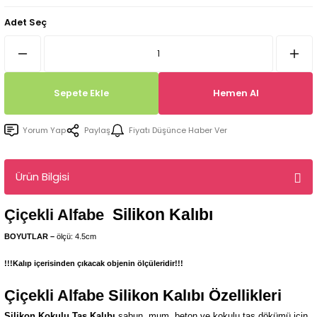
Tepsi / Tabak / Peçetelik Kalıpları
Balon Kalıpları
Adet Seç
Dekorasyon Aplik Kalıpları
Tütsülük Silikonkalıpları
Sepete Ekle
Hemen Al
Mum Kabı & Mumluk Silikon Kalıpları
Yorum Yap
Paylaş
Fiyatı Düşünce Haber Ver
Pano, Tabanlık Silikon Kalıpları
Ürün Bilgisi
Silikon Kalıbı
Çiçekli Alfabe
BOYUTLAR –
ölçü: 4.5cm
!!!Kalıp içerisinden çıkacak objenin ölçüleridir!!!
Çiçekli Alfabe
Silikon Kalıbı Özellikleri
Silikon Kokulu Taş Kalıbı
sabun, mum, beton ve kokulu taş dökümü için