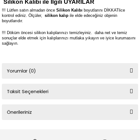
Silikon Kalıbı ile İlgili UYARILAR
!!! Lütfen satın almadan önce
Silikon Kalıbı
boyutlarını DİKKATlice
kontrol ediniz. Ölçüler,
silikon kalıp
ile elde edeceğiniz objenin
boyutlarıdır.
!!! Döküm öncesi silikon kalıplarınızı temizleyiniz.
daha net ve temiz
sonuçlar elde etmek için kalıplarınızı mutlaka yıkayın ve iyice kurumasını
sağlayın.
Yorumlar (0)
Taksit Seçenekleri
Bu ürüne ilk yorumu siz yapın!
Önerileriniz
Yorum Yaz
Bu ürünün fiyat bilgisi, resim, ürün açıklamalarında ve diğer
konularda yetersiz gördüğünüz noktaları öneri formunu kullanarak
tarafımıza iletebilirsiniz.