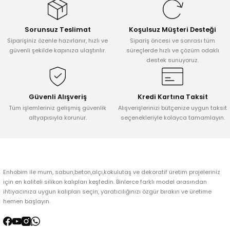
Görüş ve önerileriniz için teşekkür ederiz.
Sorunsuz Teslimat
Koşulsuz Müşteri Desteği
Ürün resmi kalitesiz, bozuk veya görüntülenemiyor.
Siparişiniz özenle hazırlanır, hızlı ve
Sipariş öncesi ve sonrası tüm
Ürün açıklamasında eksik bilgiler bulunuyor.
güvenli şekilde kapınıza ulaştırılır.
süreçlerde hızlı ve çözüm odaklı
destek sunuyoruz.
Ürün bilgilerinde hatalar bulunuyor.
Ürün fiyatı diğer sitelerden daha pahalı.
Bu ürüne benzer farklı alternatifler olmalı.
Güvenli Alışveriş
Kredi Kartına Taksit
Tüm işlemleriniz gelişmiş güvenlik
Alışverişlerinizi bütçenize uygun taksit
altyapısıyla korunur.
seçenekleriyle kolayca tamamlayın.
Gönder
Enhobim ile mum, sabun,beton,alçı,kokulutaş ve dekoratif üretim projeleriniz
için en kaliteli silikon kalıpları keşfedin. Binlerce farklı model arasından
ihtiyacınıza uygun kalıpları seçin, yaratıcılığınızı özgür bırakın ve üretime
hemen başlayın.