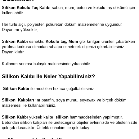
Silikon Kokulu Taş Kalıbı
sabun, mum, beton ve kokulu taş dökümü için
kullanılabilir.
Her türlü alçı, polyester, poliüretan döküm malzemelerine uygundur.
Dayanımı yüksektir,
Silikon Kalıbı
esnektir.
Kokulu taş, Mum
gibi kırılgan ürünleri çıkartırken
yırtılma korkusu olmadan rahatça esneterek objenizi çıkartabilirsiniz.
Dayanıklıdır
Kullanım sonrası bulaşık makinesinde yıkanabilir.
Silikon Kalıbı ile Neler Yapabilirsiniz?
Silikon Kalıbı
ile modelleri hızlıca çoğaltabilirsiniz.
Silikon
Kalıpları ‘nı
parafin, soya mumu, soyawax ve birçok döküm
malzemesi ile kullanabilirsiniz.
Silikon Kalıbı
yüksek kalite
silikon
hammaddesinden yapılmıştır.
Betondan silikon kalıpları ile üreteceğiniz objeler evlerinizde ve ofislerinizde
çok şık duracaktır. Üstelik enhobim ile çok kolay.