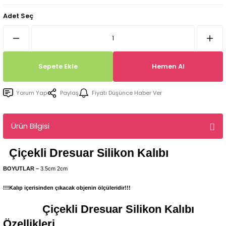
Tepsi / Tabak / Peçetelik Kalıpları
Balon Kalıpları
Adet Seç
Dekorasyon Aplik Kalıpları
Tütsülük Silikonkalıpları
Sepete Ekle
Hemen Al
Mum Kabı & Mumluk Silikon Kalıpları
Yorum Yap
Paylaş
Fiyatı Düşünce Haber Ver
Pano, Tabanlık Silikon Kalıpları
Ürün Bilgisi
Çiçekli Dresuar
Silikon Kalıbı
BOYUTLAR –
3.5cm 2cm
!!!Kalıp içerisinden çıkacak objenin ölçüleridir!!!
Çiçekli Dresuar
Silikon Kalıbı
Özellikleri