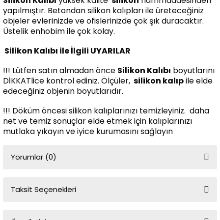
Silikon Kalıbı
yüksek kalite
silikon
hammaddesinden
yapılmıştır. Betondan silikon kalıpları ile üreteceğiniz
objeler evlerinizde ve ofislerinizde çok şık duracaktır.
Üstelik enhobim ile çok kolay.
Silikon Kalıbı ile İlgili UYARILAR
!!! Lütfen satın almadan önce
Silikon Kalıbı
boyutlarını
DİKKATlice kontrol ediniz. Ölçüler,
silikon kalıp
ile elde
edeceğiniz objenin boyutlarıdır.
!!! Döküm öncesi silikon kalıplarınızı temizleyiniz. daha
net ve temiz sonuçlar elde etmek için kalıplarınızı
mutlaka yıkayın ve iyice kurumasını sağlayın
Yorumlar (0)
Taksit Seçenekleri
Bu ürüne ilk yorumu siz yapın!