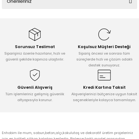
Önerileriniz
Yorum Yaz
Bu ürünün fiyat bilgisi, resim, ürün açıklamalarında ve diğer
konularda yetersiz gördüğünüz noktaları öneri formunu kullanarak
tarafımıza iletebilirsiniz.
Görüş ve önerileriniz için teşekkür ederiz.
Sorunsuz Teslimat
Koşulsuz Müşteri Desteği
Ürün resmi kalitesiz, bozuk veya görüntülenemiyor.
Siparişiniz özenle hazırlanır, hızlı ve
Sipariş öncesi ve sonrası tüm
Ürün açıklamasında eksik bilgiler bulunuyor.
güvenli şekilde kapınıza ulaştırılır.
süreçlerde hızlı ve çözüm odaklı
destek sunuyoruz.
Ürün bilgilerinde hatalar bulunuyor.
Ürün fiyatı diğer sitelerden daha pahalı.
Bu ürüne benzer farklı alternatifler olmalı.
Güvenli Alışveriş
Kredi Kartına Taksit
Tüm işlemleriniz gelişmiş güvenlik
Alışverişlerinizi bütçenize uygun taksit
altyapısıyla korunur.
seçenekleriyle kolayca tamamlayın.
Gönder
Enhobim ile mum, sabun,beton,alçı,kokulutaş ve dekoratif üretim projeleriniz
için en kaliteli silikon kalıpları keşfedin. Binlerce farklı model arasından