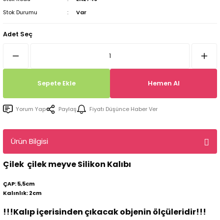
Tepsi / Tabak / Peçetelik Kalıpları
Balon Kalıpları
Stok Durumu
Var
Adet Seç
Dekorasyon Aplik Kalıpları
Tütsülük Silikonkalıpları
Sepete Ekle
Hemen Al
Mum Kabı & Mumluk Silikon Kalıpları
Pano, Tabanlık Silikon Kalıpları
Yorum Yap
Paylaş
Fiyatı Düşünce Haber Ver
Ürün Bilgisi
Çilek çilek meyve Silikon Kalıbı
ÇAP: 5,5cm
Kalınlık: 2cm
!!!Kalıp içerisinden çıkacak objenin ölçüleridir!!!