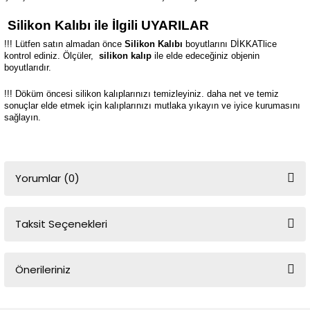
Silikon Kalıbı ile İlgili UYARILAR
!!! Lütfen satın almadan önce
Silikon Kalıbı
boyutlarını DİKKATlice
kontrol ediniz. Ölçüler,
silikon kalıp
ile elde edeceğiniz objenin
boyutlarıdır.
!!! Döküm öncesi silikon kalıplarınızı temizleyiniz. daha net ve temiz
sonuçlar elde etmek için kalıplarınızı mutlaka yıkayın ve iyice kurumasını
sağlayın.
Yorumlar (0)
Taksit Seçenekleri
Bu ürüne ilk yorumu siz yapın!
Önerileriniz
Yorum Yaz
Bu ürünün fiyat bilgisi, resim, ürün açıklamalarında ve diğer