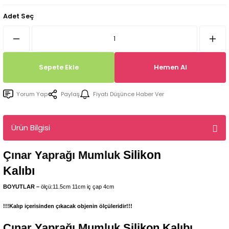
Tepsi / Tabak / Peçetelik Kalıpları
Balon Kalıpları
Adet Seç
Dekorasyon Aplik Kalıpları
Tütsülük Silikonkalıpları
Sepete Ekle
Hemen Al
Mum Kabı & Mumluk Silikon Kalıpları
Yorum Yap
Paylaş
Fiyatı Düşünce Haber Ver
Pano, Tabanlık Silikon Kalıpları
Ürün Bilgisi
Silikon
Çınar Yaprağı Mumluk
Kalıbı
BOYUTLAR –
ölçü:11.5cm 11cm iç çap 4cm
!!!Kalıp içerisinden çıkacak objenin ölçüleridir!!!
Çınar Yaprağı Mumluk
Silikon Kalıbı