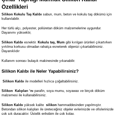
Özellikleri
Silikon Kokulu Taş Kalıbı
sabun, mum, beton ve kokulu taş dökümü için
kullanılabilir.
Her türlü alçı, polyester, poliüretan döküm malzemelerine uygundur.
Dayanımı yüksektir,
Silikon Kalıbı
esnektir.
Kokulu taş, Mum
gibi kırılgan ürünleri çıkartırken
yırtılma korkusu olmadan rahatça esneterek objenizi çıkartabilirsiniz.
Dayanıklıdır
Kullanım sonrası bulaşık makinesinde yıkanabilir.
Silikon Kalıbı ile Neler Yapabilirsiniz?
Silikon Kalıbı
ile modelleri hızlıca çoğaltabilirsiniz.
Silikon
Kalıpları ‘nı
parafin, soya mumu, soyawax ve birçok döküm
malzemesi ile kullanabilirsiniz.
Silikon Kalıbı
yüksek kalite
silikon
hammaddesinden yapılmıştır.
Betondan silikon kalıpları ile üreteceğiniz objeler evlerinizde ve ofislerinizde
çok şık duracaktır. Üstelik enhobim ile çok kolay.