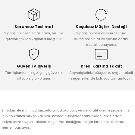
konularda yetersiz gördüğünüz noktaları öneri formunu kullanarak
tarafımıza iletebilirsiniz.
Görüş ve önerileriniz için teşekkür ederiz.
Sorunsuz Teslimat
Koşulsuz Müşteri Desteği
Ürün resmi kalitesiz, bozuk veya görüntülenemiyor.
Siparişiniz özenle hazırlanır, hızlı ve
Sipariş öncesi ve sonrası tüm
Ürün açıklamasında eksik bilgiler bulunuyor.
güvenli şekilde kapınıza ulaştırılır.
süreçlerde hızlı ve çözüm odaklı
destek sunuyoruz.
Ürün bilgilerinde hatalar bulunuyor.
Ürün fiyatı diğer sitelerden daha pahalı.
Bu ürüne benzer farklı alternatifler olmalı.
Güvenli Alışveriş
Kredi Kartına Taksit
Tüm işlemleriniz gelişmiş güvenlik
Alışverişlerinizi bütçenize uygun taksit
altyapısıyla korunur.
seçenekleriyle kolayca tamamlayın.
Gönder
Enhobim ile mum, sabun,beton,alçı,kokulutaş ve dekoratif üretim projeleriniz
için en kaliteli silikon kalıpları keşfedin. Binlerce farklı model arasından
ihtiyacınıza uygun kalıpları seçin, yaratıcılığınızı özgür bırakın ve üretime
hemen başlayın.