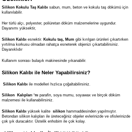
Silikon Kokulu Taş Kalıbı
sabun, mum, beton ve kokulu taş dökümü için
kullanılabilir.
Her türlü alçı, polyester, poliüretan döküm malzemelerine uygundur.
Dayanımı yüksektir,
Silikon Kalıbı
esnektir.
Kokulu taş, Mum
gibi kırılgan ürünleri çıkartırken
yırtılma korkusu olmadan rahatça esneterek objenizi çıkartabilirsiniz.
Dayanıklıdır
Kullanım sonrası bulaşık makinesinde yıkanabilir.
Silikon Kalıbı ile Neler Yapabilirsiniz?
Silikon Kalıbı
ile modelleri hızlıca çoğaltabilirsiniz.
Silikon
Kalıpları ‘nı
parafin, soya mumu, soyawax ve birçok döküm
malzemesi ile kullanabilirsiniz.
Silikon Kalıbı
yüksek kalite
silikon
hammaddesinden yapılmıştır.
Betondan silikon kalıpları ile üreteceğiniz objeler evlerinizde ve ofislerinizde
çok şık duracaktır. Üstelik enhobim ile çok kolay.