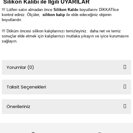
Silikon Kalıbı ile İlgili UYARILAR
!!! Lütfen satın almadan önce
Silikon Kalıbı
boyutlarını DİKKATlice
kontrol ediniz. Ölçüler,
silikon kalıp
ile elde edeceğiniz objenin
boyutlarıdır.
!!! Döküm öncesi silikon kalıplarınızı temizleyiniz.
daha net ve temiz
sonuçlar elde etmek için kalıplarınızı mutlaka yıkayın ve iyice kurumasını
sağlayın.
Yorumlar (0)
Taksit Seçenekleri
Bu ürüne ilk yorumu siz yapın!
Önerileriniz
Yorum Yaz
Bu ürünün fiyat bilgisi, resim, ürün açıklamalarında ve diğer
konularda yetersiz gördüğünüz noktaları öneri formunu kullanarak
tarafımıza iletebilirsiniz.