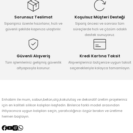
Görüş ve önerileriniz için teşekkür ederiz.
Sorunsuz Teslimat
Koşulsuz Müşteri Desteği
Ürün resmi kalitesiz, bozuk veya görüntülenemiyor.
Siparişiniz özenle hazırlanır, hızlı ve
Sipariş öncesi ve sonrası tüm
Ürün açıklamasında eksik bilgiler bulunuyor.
güvenli şekilde kapınıza ulaştırılır.
süreçlerde hızlı ve çözüm odaklı
destek sunuyoruz.
Ürün bilgilerinde hatalar bulunuyor.
Ürün fiyatı diğer sitelerden daha pahalı.
Bu ürüne benzer farklı alternatifler olmalı.
Güvenli Alışveriş
Kredi Kartına Taksit
Tüm işlemleriniz gelişmiş güvenlik
Alışverişlerinizi bütçenize uygun taksit
altyapısıyla korunur.
seçenekleriyle kolayca tamamlayın.
Gönder
Enhobim ile mum, sabun,beton,alçı,kokulutaş ve dekoratif üretim projeleriniz
için en kaliteli silikon kalıpları keşfedin. Binlerce farklı model arasından
ihtiyacınıza uygun kalıpları seçin, yaratıcılığınızı özgür bırakın ve üretime
hemen başlayın.