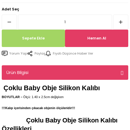
Tepsi / Tabak / Peçetelik Kalıpları
Balon Kalıpları
Adet Seç
Dekorasyon Aplik Kalıpları
Tütsülük Silikonkalıpları
Sepete Ekle
Hemen Al
Mum Kabı & Mumluk Silikon Kalıpları
Yorum Yap
Paylaş
Fiyatı Düşünce Haber Ver
Pano, Tabanlık Silikon Kalıpları
Ürün Bilgisi
Çoklu Baby Obje
Silikon Kalıbı
BOYUTLAR –
Ölçü: 1.40 x 2.5cm değişken
!!!Kalıp içerisinden çıkacak objenin ölçüleridir!!!
Çoklu Baby Obje
Silikon Kalıbı
Özellikleri