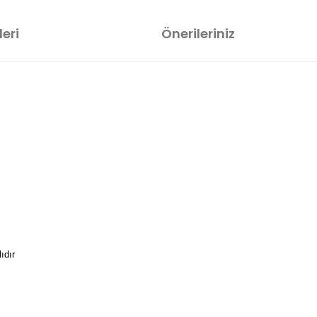
eri
Önerileriniz
ıdır