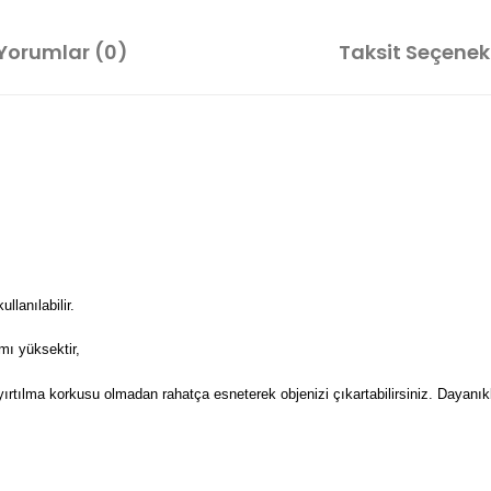
Yorumlar (0)
Taksit Seçenekl
lanılabilir.
mı yüksektir,
 yırtılma korkusu olmadan rahatça esneterek objenizi çıkartabilirsiniz. Dayanıkl