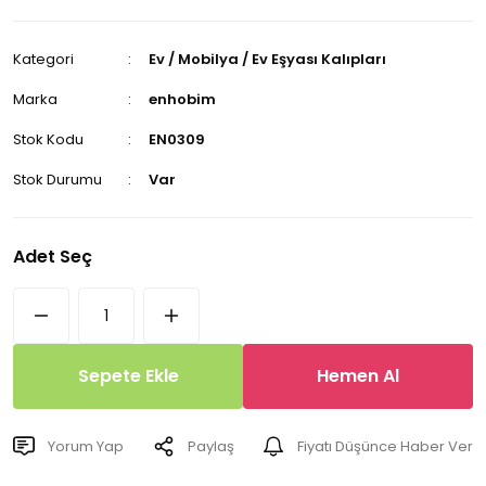
Kategori
Ev / Mobilya / Ev Eşyası Kalıpları
Marka
enhobim
Stok Kodu
EN0309
Stok Durumu
Var
Adet Seç
Sepete Ekle
Hemen Al
Yorum Yap
Paylaş
Fiyatı Düşünce Haber Ver