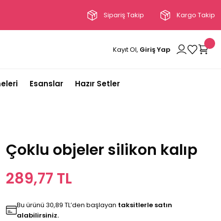
Sipariş Takip
Kargo Takip
Kayıt Ol,
Giriş Yap
eleri
Esanslar
Hazır Setler
Çoklu objeler silikon kalıp
289,77 TL
Bu ürünü 30,89 TL’den başlayan
taksitlerle satın
alabilirsiniz.