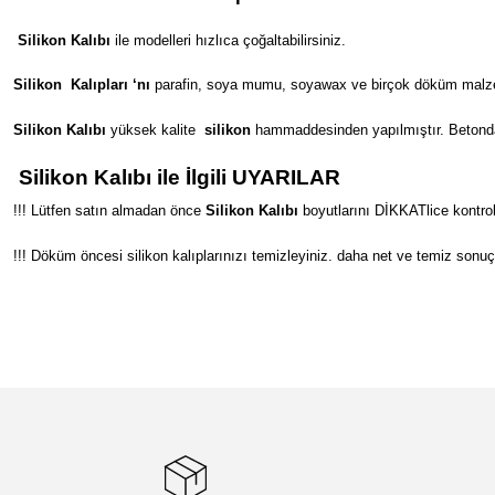
Silikon Kalıbı
ile modelleri hızlıca çoğaltabilirsiniz.
Silikon
Kalıpları ‘nı
parafin, soya mumu, soyawax ve birçok döküm malzeme
Silikon Kalıbı
yüksek kalite
silikon
hammaddesinden yapılmıştır. Betondan s
Silikon Kalıbı ile İlgili UYARILAR
!!! Lütfen satın almadan önce
Silikon Kalıbı
boyutlarını DİKKATlice kontrol
!!! Döküm öncesi silikon kalıplarınızı temizleyiniz. daha net ve temiz sonuç
Bu ürünün fiyat bilgisi, resim, ürün açıklamalarında ve diğer konular
Görüş ve önerileriniz için teşekkür ederiz.
Ürün resmi kalitesiz, bozuk veya görüntülenemiyor.
Ürün açıklamasında eksik bilgiler bulunuyor.