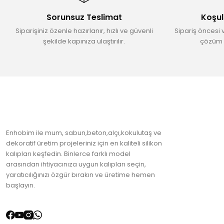
Ürün bilgilerinde hatalar bulunuyor.
Sorunsuz Teslimat
Koşul
Ürün fiyatı diğer sitelerden daha pahalı.
Siparişiniz özenle hazırlanır, hızlı ve güvenli
Sipariş öncesi 
Bu ürüne benzer farklı alternatifler olmalı.
şekilde kapınıza ulaştırılır.
çözüm 
Enhobim ile mum, sabun,beton,alçı,kokulutaş ve
dekoratif üretim projeleriniz için en kaliteli silikon
kalıpları keşfedin. Binlerce farklı model
arasından ihtiyacınıza uygun kalıpları seçin,
yaratıcılığınızı özgür bırakın ve üretime hemen
başlayın.