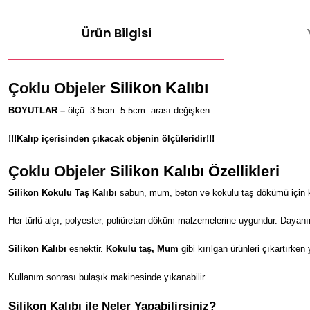
Ürün Bilgisi
Silikon Kalıbı
Çoklu Objeler
BOYUTLAR –
ölçü: 3.5cm
5.5
cm
arası değişken
!!!Kalıp içerisinden çıkacak objenin ölçüleridir!!!
Çoklu Objeler
Silikon Kalıbı Özellikleri
Silikon Kokulu Taş Kalıbı
sabun, mum, beton ve kokulu taş dökümü için kul
Her türlü alçı, polyester, poliüretan döküm malzemelerine uygundur. Dayanı
Silikon Kalıbı
esnektir.
Kokulu taş, Mum
gibi kırılgan ürünleri çıkartırken
Kullanım sonrası bulaşık makinesinde yıkanabilir.
Silikon Kalıbı ile Neler Yapabilirsiniz?