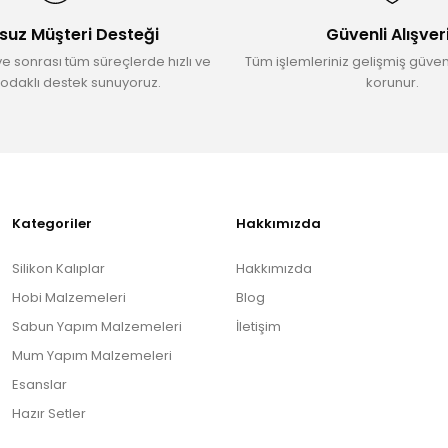
suz Müşteri Desteği
Güvenli Alışver
ve sonrası tüm süreçlerde hızlı ve
Tüm işlemleriniz gelişmiş güvenl
odaklı destek sunuyoruz.
korunur.
Gönder
Kategoriler
Hakkımızda
Silikon Kalıplar
Hakkımızda
Hobi Malzemeleri
Blog
Sabun Yapım Malzemeleri
İletişim
Mum Yapım Malzemeleri
Esanslar
Hazır Setler