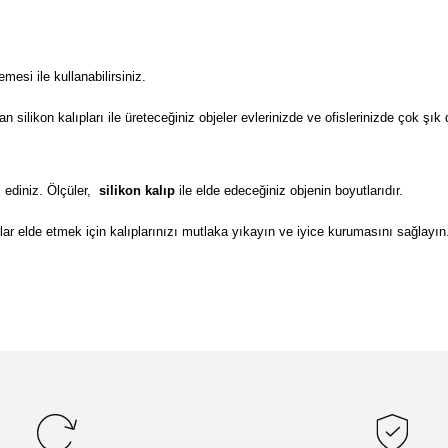
si ile kullanabilirsiniz.
ilikon kalıpları ile üreteceğiniz objeler evlerinizde ve ofislerinizde çok şık 
 ediniz. Ölçüler,
silikon kalıp
ile elde edeceğiniz objenin boyutlarıdır.
lar elde etmek için kalıplarınızı mutlaka yıkayın ve iyice kurumasını sağlayın
da yetersiz gördüğünüz noktaları öneri formunu kullanarak tarafımıza il
Bu ürüne ilk yorumu siz yapın!
Yorum Yaz