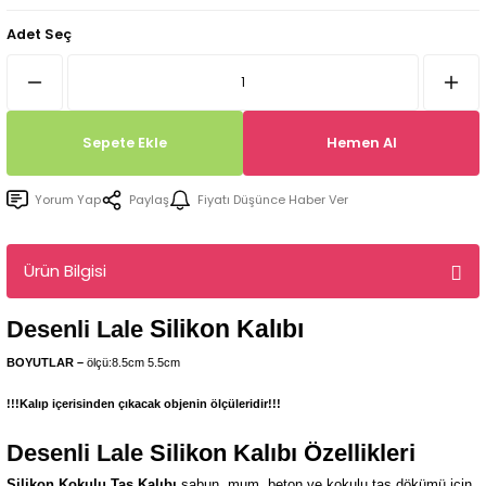
Tepsi / Tabak / Peçetelik Kalıpları
Balon Kalıpları
Adet Seç
Dekorasyon Aplik Kalıpları
Tütsülük Silikonkalıpları
Sepete Ekle
Hemen Al
Mum Kabı & Mumluk Silikon Kalıpları
Yorum Yap
Paylaş
Fiyatı Düşünce Haber Ver
Pano, Tabanlık Silikon Kalıpları
Ürün Bilgisi
Silikon Kalıbı
Desenli Lale
BOYUTLAR –
ölçü:8.5cm 5.5cm
!!!Kalıp içerisinden çıkacak objenin ölçüleridir!!!
Desenli Lale
Silikon Kalıbı Özellikleri
Silikon Kokulu Taş Kalıbı
sabun, mum, beton ve kokulu taş dökümü için