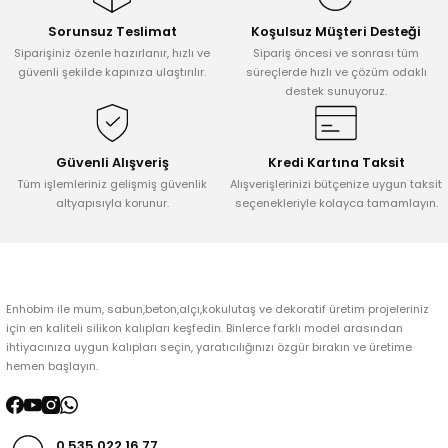
Sorunsuz Teslimat
Koşulsuz Müşteri Desteği
Ürün resmi kalitesiz, bozuk veya görüntülenemiyor.
Siparişiniz özenle hazırlanır, hızlı ve
Sipariş öncesi ve sonrası tüm
Ürün açıklamasında eksik bilgiler bulunuyor.
güvenli şekilde kapınıza ulaştırılır.
süreçlerde hızlı ve çözüm odaklı
destek sunuyoruz.
Ürün bilgilerinde hatalar bulunuyor.
Ürün fiyatı diğer sitelerden daha pahalı.
Bu ürüne benzer farklı alternatifler olmalı.
Güvenli Alışveriş
Kredi Kartına Taksit
Tüm işlemleriniz gelişmiş güvenlik
Alışverişlerinizi bütçenize uygun taksit
altyapısıyla korunur.
seçenekleriyle kolayca tamamlayın.
Gönder
Enhobim ile mum, sabun,beton,alçı,kokulutaş ve dekoratif üretim projeleriniz
için en kaliteli silikon kalıpları keşfedin. Binlerce farklı model arasından
ihtiyacınıza uygun kalıpları seçin, yaratıcılığınızı özgür bırakın ve üretime
hemen başlayın.
0 535 022 16 77