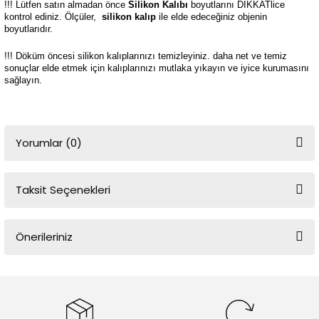
!!! Lütfen satın almadan önce
Silikon Kalıbı
boyutlarını DİKKATlice
kontrol ediniz. Ölçüler,
silikon kalıp
ile elde edeceğiniz objenin
boyutlarıdır.
!!! Döküm öncesi silikon kalıplarınızı temizleyiniz. daha net ve temiz
sonuçlar elde etmek için kalıplarınızı mutlaka yıkayın ve iyice kurumasını
sağlayın.
Yorumlar (0)
Taksit Seçenekleri
Bu ürüne ilk yorumu siz yapın!
Önerileriniz
Yorum Yaz
Bu ürünün fiyat bilgisi, resim, ürün açıklamalarında ve diğer
konularda yetersiz gördüğünüz noktaları öneri formunu kullanarak
tarafımıza iletebilirsiniz.
Görüş ve önerileriniz için teşekkür ederiz.