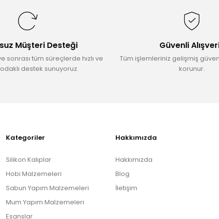
Yorum Yaz
suz Müşteri Desteği
Güvenli Alışver
ve sonrası tüm süreçlerde hızlı ve
Tüm işlemleriniz gelişmiş güvenl
odaklı destek sunuyoruz.
korunur.
Gönder
Kategoriler
Hakkımızda
Silikon Kalıplar
Hakkımızda
Hobi Malzemeleri
Blog
Sabun Yapım Malzemeleri
İletişim
Mum Yapım Malzemeleri
Esanslar