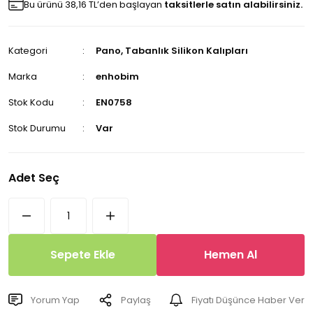
Bu ürünü 38,16 TL’den başlayan
taksitlerle satın alabilirsiniz.
Kategori
Pano, Tabanlık Silikon Kalıpları
Marka
enhobim
Stok Kodu
EN0758
Stok Durumu
Var
Adet Seç
Sepete Ekle
Hemen Al
Yorum Yap
Paylaş
Fiyatı Düşünce Haber Ver