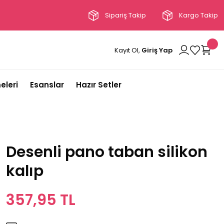
Sipariş Takip
Kargo Takip
Kayıt Ol,
Giriş Yap
eleri
Esanslar
Hazır Setler
Desenli pano taban silikon
kalıp
357,95 TL