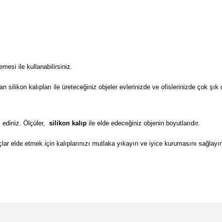
si ile kullanabilirsiniz.
ilikon kalıpları ile üreteceğiniz objeler evlerinizde ve ofislerinizde çok şık 
 ediniz. Ölçüler,
silikon kalıp
ile elde edeceğiniz objenin boyutlarıdır.
lar elde etmek için kalıplarınızı mutlaka yıkayın ve iyice kurumasını sağlayı
da yetersiz gördüğünüz noktaları öneri formunu kullanarak tarafımıza il
Bu ürüne ilk yorumu siz yapın!