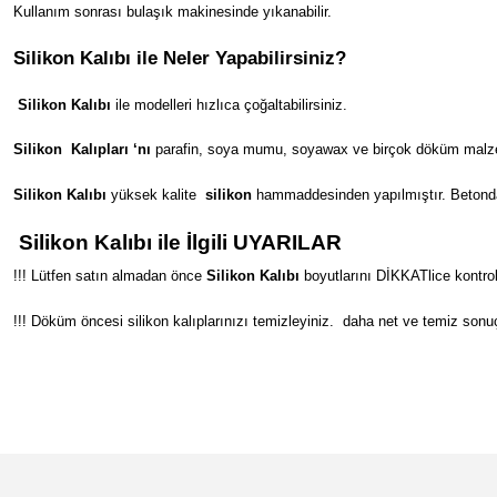
Kullanım sonrası bulaşık makinesinde yıkanabilir.
Silikon Kalıbı ile Neler Yapabilirsiniz?
Silikon Kalıbı
ile modelleri hızlıca çoğaltabilirsiniz.
Silikon
Kalıpları ‘nı
parafin, soya mumu, soyawax ve birçok döküm malzeme
Silikon Kalıbı
yüksek kalite
silikon
hammaddesinden yapılmıştır. Betondan s
Silikon Kalıbı ile İlgili UYARILAR
!!! Lütfen satın almadan önce
Silikon Kalıbı
boyutlarını DİKKATlice kontrol
!!! Döküm öncesi silikon kalıplarınızı temizleyiniz.
daha net ve temiz sonuç
Bu ürünün fiyat bilgisi, resim, ürün açıklamalarında ve diğer konular
Görüş ve önerileriniz için teşekkür ederiz.