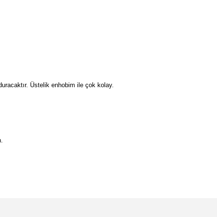
duracaktır. Üstelik enhobim ile çok kolay.
n.
etebilirsiniz.