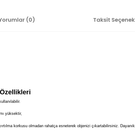
Yorumlar (0)
Taksit Seçenekl
Özellikleri
lanılabilir.
mı yüksektir,
 yırtılma korkusu olmadan rahatça esneterek objenizi çıkartabilirsiniz. Dayanıkl