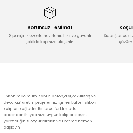
Ürün resmi kalitesiz, bozuk veya görüntülenemiyor.
Ürün açıklamasında eksik bilgiler bulunuyor.
Ürün bilgilerinde hatalar bulunuyor.
Sorunsuz Teslimat
Koşul
Ürün fiyatı diğer sitelerden daha pahalı.
Siparişiniz özenle hazırlanır, hızlı ve güvenli
Sipariş öncesi 
Bu ürüne benzer farklı alternatifler olmalı.
şekilde kapınıza ulaştırılır.
çözüm 
Enhobim ile mum, sabun,beton,alçı,kokulutaş ve
dekoratif üretim projeleriniz için en kaliteli silikon
kalıpları keşfedin. Binlerce farklı model
arasından ihtiyacınıza uygun kalıpları seçin,
yaratıcılığınızı özgür bırakın ve üretime hemen
başlayın.