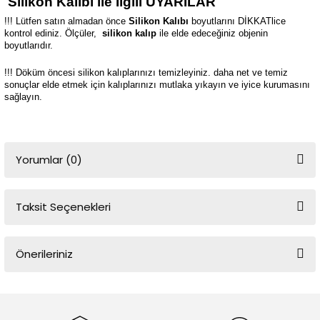
Silikon Kalıbı ile İlgili UYARILAR
!!! Lütfen satın almadan önce
Silikon Kalıbı
boyutlarını DİKKATlice
kontrol ediniz. Ölçüler,
silikon kalıp
ile elde edeceğiniz objenin
boyutlarıdır.
!!! Döküm öncesi silikon kalıplarınızı temizleyiniz. daha net ve temiz
sonuçlar elde etmek için kalıplarınızı mutlaka yıkayın ve iyice kurumasını
sağlayın.
Yorumlar (0)
Taksit Seçenekleri
Bu ürüne ilk yorumu siz yapın!
Önerileriniz
Yorum Yaz
Bu ürünün fiyat bilgisi, resim, ürün açıklamalarında ve diğer
konularda yetersiz gördüğünüz noktaları öneri formunu kullanarak
tarafımıza iletebilirsiniz.