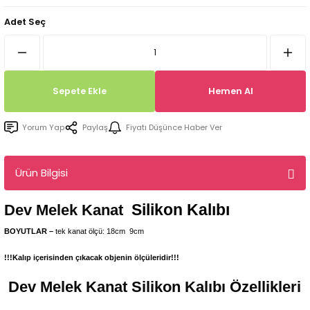
Tepsi / Tabak / Peçetelik Kalıpları
Balon Kalıpları
Adet Seç
Dekorasyon Aplik Kalıpları
Tütsülük Silikonkalıpları
Sepete Ekle
Hemen Al
Mum Kabı & Mumluk Silikon Kalıpları
Yorum Yap
Paylaş
Fiyatı Düşünce Haber Ver
Pano, Tabanlık Silikon Kalıpları
Ürün Bilgisi
Silikon Kalıbı
Dev Melek Kanat
BOYUTLAR –
tek kanat ölçü: 18cm
9
cm
!!!Kalıp içerisinden çıkacak objenin ölçüleridir!!!
Dev Melek Kanat
Silikon Kalıbı Özellikleri