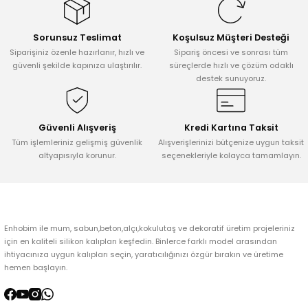
Görüş ve önerileriniz için teşekkür ederiz.
Sorunsuz Teslimat
Koşulsuz Müşteri Desteği
Ürün resmi kalitesiz, bozuk veya görüntülenemiyor.
Siparişiniz özenle hazırlanır, hızlı ve
Sipariş öncesi ve sonrası tüm
Ürün açıklamasında eksik bilgiler bulunuyor.
güvenli şekilde kapınıza ulaştırılır.
süreçlerde hızlı ve çözüm odaklı
destek sunuyoruz.
Ürün bilgilerinde hatalar bulunuyor.
Ürün fiyatı diğer sitelerden daha pahalı.
Bu ürüne benzer farklı alternatifler olmalı.
Güvenli Alışveriş
Kredi Kartına Taksit
Tüm işlemleriniz gelişmiş güvenlik
Alışverişlerinizi bütçenize uygun taksit
altyapısıyla korunur.
seçenekleriyle kolayca tamamlayın.
Gönder
Enhobim ile mum, sabun,beton,alçı,kokulutaş ve dekoratif üretim projeleriniz
için en kaliteli silikon kalıpları keşfedin. Binlerce farklı model arasından
ihtiyacınıza uygun kalıpları seçin, yaratıcılığınızı özgür bırakın ve üretime
hemen başlayın.