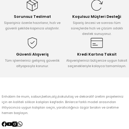
Görüş ve önerileriniz için teşekkür ederiz.
Sorunsuz Teslimat
Koşulsuz Müşteri Desteği
Ürün resmi kalitesiz, bozuk veya görüntülenemiyor.
Siparişiniz özenle hazırlanır, hızlı ve
Sipariş öncesi ve sonrası tüm
Ürün açıklamasında eksik bilgiler bulunuyor.
güvenli şekilde kapınıza ulaştırılır.
süreçlerde hızlı ve çözüm odaklı
destek sunuyoruz.
Ürün bilgilerinde hatalar bulunuyor.
Ürün fiyatı diğer sitelerden daha pahalı.
Bu ürüne benzer farklı alternatifler olmalı.
Güvenli Alışveriş
Kredi Kartına Taksit
Tüm işlemleriniz gelişmiş güvenlik
Alışverişlerinizi bütçenize uygun taksit
altyapısıyla korunur.
seçenekleriyle kolayca tamamlayın.
Gönder
Enhobim ile mum, sabun,beton,alçı,kokulutaş ve dekoratif üretim projeleriniz
için en kaliteli silikon kalıpları keşfedin. Binlerce farklı model arasından
ihtiyacınıza uygun kalıpları seçin, yaratıcılığınızı özgür bırakın ve üretime
hemen başlayın.