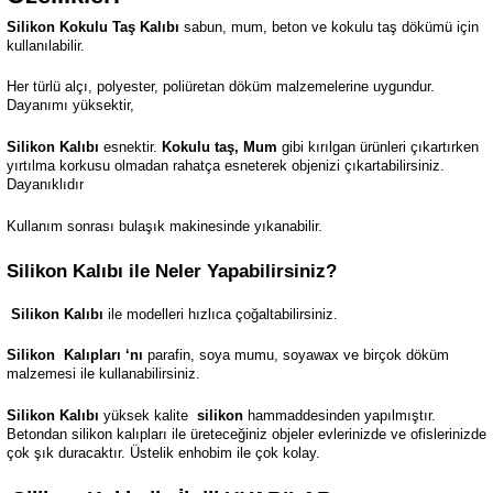
Silikon Kokulu Taş Kalıbı
sabun, mum, beton ve kokulu taş dökümü için
kullanılabilir.
Her türlü alçı, polyester, poliüretan döküm malzemelerine uygundur.
Dayanımı yüksektir,
Silikon Kalıbı
esnektir.
Kokulu taş, Mum
gibi kırılgan ürünleri çıkartırken
yırtılma korkusu olmadan rahatça esneterek objenizi çıkartabilirsiniz.
Dayanıklıdır
Kullanım sonrası bulaşık makinesinde yıkanabilir.
Silikon Kalıbı ile Neler Yapabilirsiniz?
Silikon Kalıbı
ile modelleri hızlıca çoğaltabilirsiniz.
Silikon
Kalıpları ‘nı
parafin, soya mumu, soyawax ve birçok döküm
malzemesi ile kullanabilirsiniz.
Silikon Kalıbı
yüksek kalite
silikon
hammaddesinden yapılmıştır.
Betondan silikon kalıpları ile üreteceğiniz objeler evlerinizde ve ofislerinizde
çok şık duracaktır. Üstelik enhobim ile çok kolay.