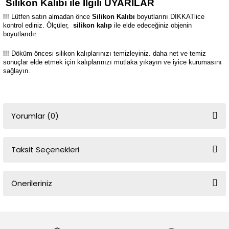
Silikon Kalıbı ile İlgili UYARILAR
!!! Lütfen satın almadan önce
Silikon Kalıbı
boyutlarını DİKKATlice
kontrol ediniz. Ölçüler,
silikon kalıp
ile elde edeceğiniz objenin
boyutlarıdır.
!!! Döküm öncesi silikon kalıplarınızı temizleyiniz. daha net ve temiz
sonuçlar elde etmek için kalıplarınızı mutlaka yıkayın ve iyice kurumasını
sağlayın.
Yorumlar (0)
Taksit Seçenekleri
Bu ürüne ilk yorumu siz yapın!
Önerileriniz
Yorum Yaz
Bu ürünün fiyat bilgisi, resim, ürün açıklamalarında ve diğer
konularda yetersiz gördüğünüz noktaları öneri formunu kullanarak
tarafımıza iletebilirsiniz.