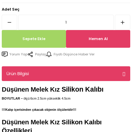
Tepsi / Tabak / Peçetelik Kalıpları
Balon Kalıpları
Adet Seç
Dekorasyon Aplik Kalıpları
Tütsülük Silikonkalıpları
Sepete Ekle
Hemen Al
Mum Kabı & Mumluk Silikon Kalıpları
Yorum Yap
Paylaş
Fiyatı Düşünce Haber Ver
Pano, Tabanlık Silikon Kalıpları
Ürün Bilgisi
Silikon Kalıbı
Düşünen Melek Kız
BOYUTLAR –
ölçü:6cm 2.5cm yükseklik 4.5cm
!!!Kalıp içerisinden çıkacak objenin ölçüleridir!!!
Düşünen Melek Kız
Silikon Kalıbı
Özellikleri