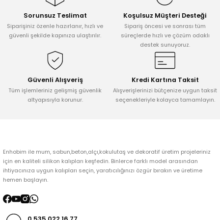
Sorunsuz Teslimat
Koşulsuz Müşteri Desteği
Ürün resmi kalitesiz, bozuk veya görüntülenemiyor.
Siparişiniz özenle hazırlanır, hızlı ve
Sipariş öncesi ve sonrası tüm
Ürün açıklamasında eksik bilgiler bulunuyor.
güvenli şekilde kapınıza ulaştırılır.
süreçlerde hızlı ve çözüm odaklı
destek sunuyoruz.
Ürün bilgilerinde hatalar bulunuyor.
Ürün fiyatı diğer sitelerden daha pahalı.
Bu ürüne benzer farklı alternatifler olmalı.
Güvenli Alışveriş
Kredi Kartına Taksit
Tüm işlemleriniz gelişmiş güvenlik
Alışverişlerinizi bütçenize uygun taksit
altyapısıyla korunur.
seçenekleriyle kolayca tamamlayın.
Gönder
Enhobim ile mum, sabun,beton,alçı,kokulutaş ve dekoratif üretim projeleriniz
için en kaliteli silikon kalıpları keşfedin. Binlerce farklı model arasından
ihtiyacınıza uygun kalıpları seçin, yaratıcılığınızı özgür bırakın ve üretime
hemen başlayın.
0 535 022 16 77