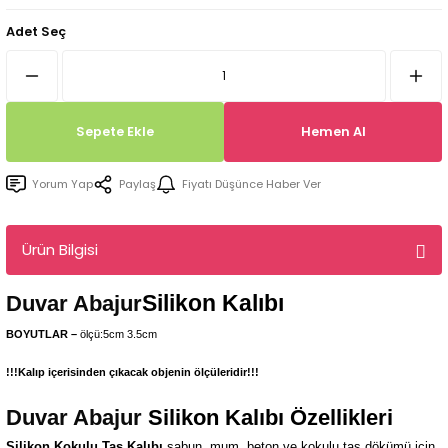
Tepsi / Tabak / Peçetelik Kalıpları
Balon Kalıpları
Adet Seç
Dekorasyon Aplik Kalıpları
Tütsülük Silikonkalıpları
Sepete Ekle
Hemen Al
Mum Kabı & Mumluk Silikon Kalıpları
Yorum Yap
Paylaş
Fiyatı Düşünce Haber Ver
Pano, Tabanlık Silikon Kalıpları
Ürün Bilgisi
Silikon Kalıbı
Duvar Abajur
BOYUTLAR –
ölçü:5cm 3.5cm
!!!Kalıp içerisinden çıkacak objenin ölçüleridir!!!
Duvar Abajur
Silikon Kalıbı Özellikleri
Silikon Kokulu Taş Kalıbı
sabun, mum, beton ve kokulu taş dökümü için