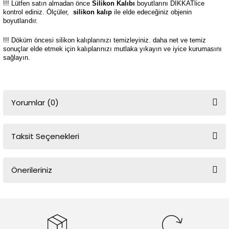
!!! Lütfen satın almadan önce
Silikon Kalıbı
boyutlarını DİKKATlice
kontrol ediniz. Ölçüler,
silikon kalıp
ile elde edeceğiniz objenin
boyutlarıdır.
!!! Döküm öncesi silikon kalıplarınızı temizleyiniz. daha net ve temiz
sonuçlar elde etmek için kalıplarınızı mutlaka yıkayın ve iyice kurumasını
sağlayın.
Yorumlar (0)
Taksit Seçenekleri
Bu ürüne ilk yorumu siz yapın!
Önerileriniz
Yorum Yaz
Bu ürünün fiyat bilgisi, resim, ürün açıklamalarında ve diğer
konularda yetersiz gördüğünüz noktaları öneri formunu kullanarak
tarafımıza iletebilirsiniz.
Görüş ve önerileriniz için teşekkür ederiz.