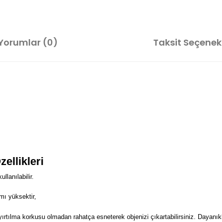
Yorumlar (0)
Taksit Seçenekl
zellikleri
lanılabilir.
mı yüksektir,
 yırtılma korkusu olmadan rahatça esneterek objenizi çıkartabilirsiniz. Dayanıkl