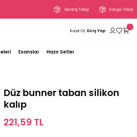
Sipariş Takip
Kargo Takip
Kayıt Ol,
Giriş Yap
eleri
Esanslar
Hazır Setler
Düz bunner taban silikon
kalıp
221,59 TL