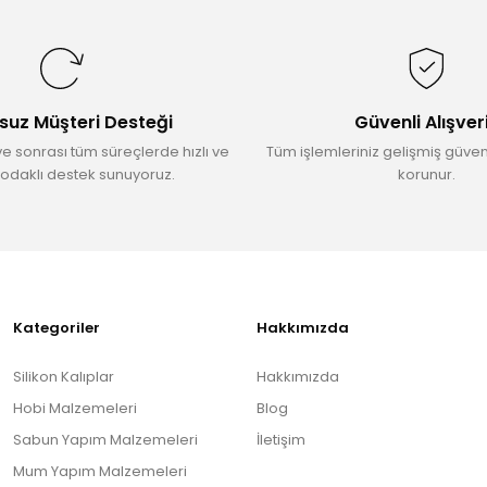
Yorum Yaz
suz Müşteri Desteği
Güvenli Alışver
ve sonrası tüm süreçlerde hızlı ve
Tüm işlemleriniz gelişmiş güvenl
odaklı destek sunuyoruz.
korunur.
Gönder
Kategoriler
Hakkımızda
Silikon Kalıplar
Hakkımızda
Hobi Malzemeleri
Blog
Sabun Yapım Malzemeleri
İletişim
Mum Yapım Malzemeleri