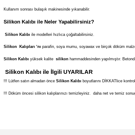
Kullanım sonrası bulaşık makinesinde yıkanabilir.
Silikon Kalıbı ile Neler Yapabilirsiniz?
Silikon Kalıbı
ile modelleri hızlıca çoğaltabilirsiniz.
Silikon
Kalıpları ‘nı
parafin, soya mumu, soyawax ve birçok döküm malzeme
Silikon Kalıbı
yüksek kalite
silikon
hammaddesinden yapılmıştır. Betondan s
Silikon Kalıbı ile İlgili UYARILAR
!!! Lütfen satın almadan önce
Silikon Kalıbı
boyutlarını DİKKATlice kontrol
!!! Döküm öncesi silikon kalıplarınızı temizleyiniz.
daha net ve temiz sonuç
Bu ürünün fiyat bilgisi, resim, ürün açıklamalarında ve diğer konular
Görüş ve önerileriniz için teşekkür ederiz.