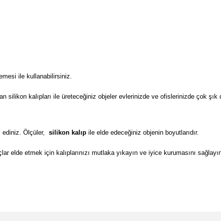
si ile kullanabilirsiniz.
ilikon kalıpları ile üreteceğiniz objeler evlerinizde ve ofislerinizde çok şık 
 ediniz. Ölçüler,
silikon kalıp
ile elde edeceğiniz objenin boyutlarıdır.
lar elde etmek için kalıplarınızı mutlaka yıkayın ve iyice kurumasını sağlayı
da yetersiz gördüğünüz noktaları öneri formunu kullanarak tarafımıza il
Bu ürüne ilk yorumu siz yapın!