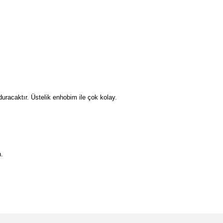
duracaktır. Üstelik enhobim ile çok kolay.
n.
etebilirsiniz.