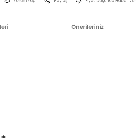
Yorum Yap
Paylaş
Fiyatı Düşünce Haber Ver
eri
Önerileriniz
ıdır