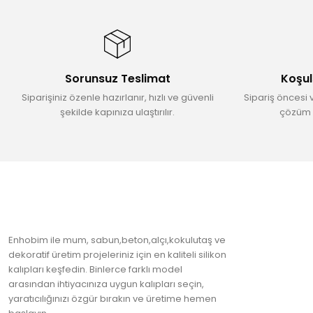
Ürün resmi kalitesiz, bozuk veya görüntülenemiyor.
Ürün açıklamasında eksik bilgiler bulunuyor.
Ürün bilgilerinde hatalar bulunuyor.
Sorunsuz Teslimat
Koşul
Ürün fiyatı diğer sitelerden daha pahalı.
Siparişiniz özenle hazırlanır, hızlı ve güvenli
Sipariş öncesi 
Bu ürüne benzer farklı alternatifler olmalı.
şekilde kapınıza ulaştırılır.
çözüm 
Enhobim ile mum, sabun,beton,alçı,kokulutaş ve
dekoratif üretim projeleriniz için en kaliteli silikon
kalıpları keşfedin. Binlerce farklı model
arasından ihtiyacınıza uygun kalıpları seçin,
yaratıcılığınızı özgür bırakın ve üretime hemen