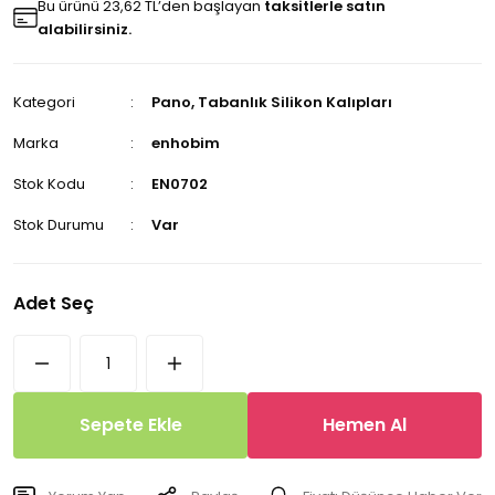
Bu ürünü 23,62 TL’den başlayan
taksitlerle satın
alabilirsiniz.
Kategori
Pano, Tabanlık Silikon Kalıpları
Marka
enhobim
Stok Kodu
EN0702
Stok Durumu
Var
Adet Seç
Sepete Ekle
Hemen Al