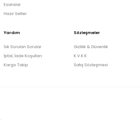
Esanslar
Hazır Setler
Yardım
Sözleşmeler
Sık Sorulan Sorular
Gizlilik & Güvenlik
İptal, İade Koşulları
K.V.K.K
Kargo Takip
Satış Sözleşmesi
.