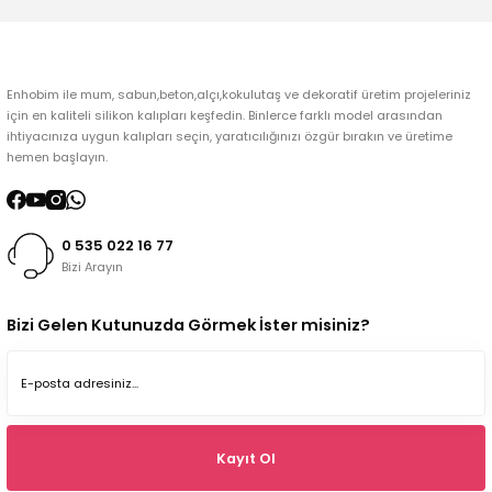
Gönder
Enhobim ile mum, sabun,beton,alçı,kokulutaş ve dekoratif üretim projeleriniz
için en kaliteli silikon kalıpları keşfedin. Binlerce farklı model arasından
ihtiyacınıza uygun kalıpları seçin, yaratıcılığınızı özgür bırakın ve üretime
hemen başlayın.
0 535 022 16 77
Bizi Arayın
Bizi Gelen Kutunuzda Görmek İster misiniz?
Kayıt Ol