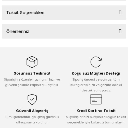
Taksit Seçenekleri
Bu ürüne ilk yorumu siz yapın!
Önerileriniz
Yorum Yaz
Bu ürünün fiyat bilgisi, resim, ürün açıklamalarında ve diğer
konularda yetersiz gördüğünüz noktaları öneri formunu kullanarak
tarafımıza iletebilirsiniz.
Görüş ve önerileriniz için teşekkür ederiz.
Sorunsuz Teslimat
Koşulsuz Müşteri Desteği
Ürün resmi kalitesiz, bozuk veya görüntülenemiyor.
Siparişiniz özenle hazırlanır, hızlı ve
Sipariş öncesi ve sonrası tüm
Ürün açıklamasında eksik bilgiler bulunuyor.
güvenli şekilde kapınıza ulaştırılır.
süreçlerde hızlı ve çözüm odaklı
destek sunuyoruz.
Ürün bilgilerinde hatalar bulunuyor.
Ürün fiyatı diğer sitelerden daha pahalı.
Bu ürüne benzer farklı alternatifler olmalı.
Güvenli Alışveriş
Kredi Kartına Taksit
Tüm işlemleriniz gelişmiş güvenlik
Alışverişlerinizi bütçenize uygun taksit
altyapısıyla korunur.
seçenekleriyle kolayca tamamlayın.