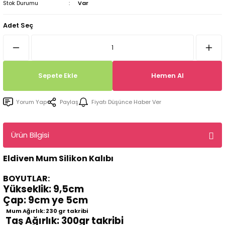
Stok Durumu
Var
Tepsi / Tabak / Peçetelik Kalıpları
Balon Kalıpları
Adet Seç
Dekorasyon Aplik Kalıpları
Tütsülük Silikonkalıpları
Sepete Ekle
Hemen Al
Mum Kabı & Mumluk Silikon Kalıpları
Yorum Yap
Paylaş
Fiyatı Düşünce Haber Ver
Pano, Tabanlık Silikon Kalıpları
Ürün Bilgisi
Eldiven Mum Silikon Kalıbı
BOYUTLAR:
Yükseklik: 9,5cm
Çap: 9cm ye 5cm
Mum Ağırlık: 230 gr takribi
Taş Ağırlık: 300gr takribi