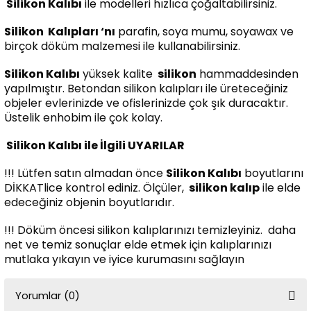
Silikon Kalıbı
ile modelleri hızlıca çoğaltabilirsiniz.
Silikon
Kalıpları ‘nı
parafin, soya mumu, soyawax ve
birçok döküm malzemesi ile kullanabilirsiniz.
Silikon Kalıbı
yüksek kalite
silikon
hammaddesinden
yapılmıştır. Betondan silikon kalıpları ile üreteceğiniz
objeler evlerinizde ve ofislerinizde çok şık duracaktır.
Üstelik enhobim ile çok kolay.
Silikon Kalıbı ile İlgili UYARILAR
!!! Lütfen satın almadan önce
Silikon Kalıbı
boyutlarını
DİKKATlice kontrol ediniz. Ölçüler,
silikon kalıp
ile elde
edeceğiniz objenin boyutlarıdır.
!!! Döküm öncesi silikon kalıplarınızı temizleyiniz. daha
net ve temiz sonuçlar elde etmek için kalıplarınızı
mutlaka yıkayın ve iyice kurumasını sağlayın
Yorumlar (0)