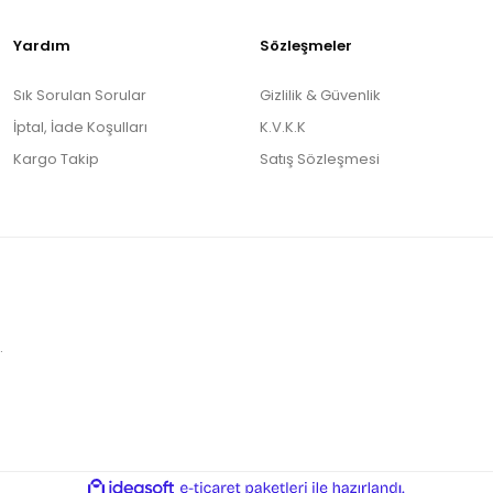
Yardım
Sözleşmeler
Sık Sorulan Sorular
Gizlilik & Güvenlik
İptal, İade Koşulları
K.V.K.K
Kargo Takip
Satış Sözleşmesi
.
ile
ideasoft
e-