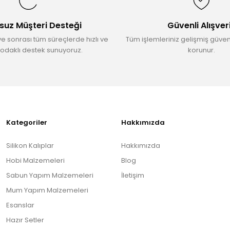
suz Müşteri Desteği
Güvenli Alışver
ve sonrası tüm süreçlerde hızlı ve
Tüm işlemleriniz gelişmiş güvenl
odaklı destek sunuyoruz.
korunur.
Gönder
Kategoriler
Hakkımızda
Silikon Kalıplar
Hakkımızda
Hobi Malzemeleri
Blog
Sabun Yapım Malzemeleri
İletişim
Mum Yapım Malzemeleri
Esanslar
Hazır Setler