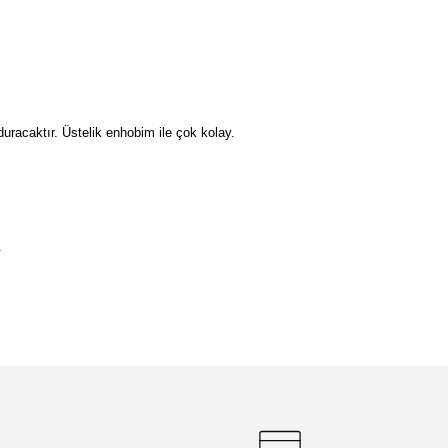
duracaktır. Üstelik enhobim ile çok kolay.
.
etebilirsiniz.