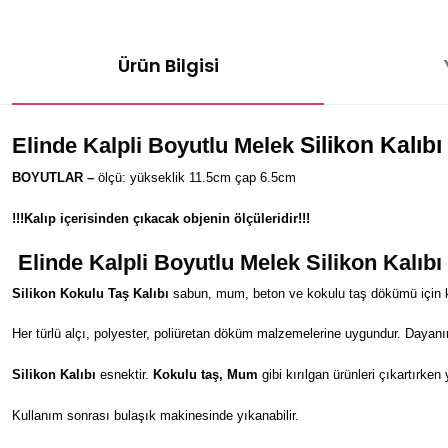
Ürün Bilgisi
Silikon Kalıbı
E
linde Kalpli Boyutlu Melek
BOYUTLAR –
ölçü: yükseklik 11.5cm çap 6.5cm
!!!Kalıp içerisinden çıkacak objenin ölçüleridir!!!
E
linde Kalpli Boyutlu Melek
Silikon Kalı
Silikon Kokulu Taş Kalıbı
sabun, mum, beton ve kokulu taş dökümü için kul
Her türlü alçı, polyester, poliüretan döküm malzemelerine uygundur. Dayanı
Silikon Kalıbı
esnektir.
Kokulu taş, Mum
gibi kırılgan ürünleri çıkartırken
Kullanım sonrası bulaşık makinesinde yıkanabilir.