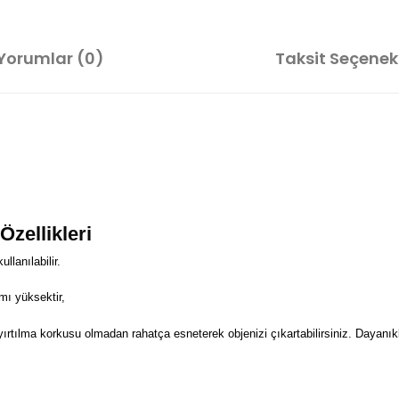
Yorumlar (0)
Taksit Seçenekl
bı Özellikleri
lanılabilir.
mı yüksektir,
 yırtılma korkusu olmadan rahatça esneterek objenizi çıkartabilirsiniz. Dayanıkl