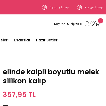
Sipariş Takip
Kargo Takip
Kayıt Ol,
Giriş Yap
eleri
Esanslar
Hazır Setler
elinde kalpli boyutlu melek
silikon kalıp
357,95 TL