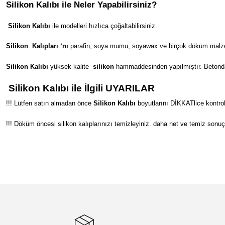
Silikon Kalıbı ile Neler Yapabilirsiniz?
Silikon Kalıbı
ile modelleri hızlıca çoğaltabilirsiniz.
Silikon
Kalıpları ‘nı
parafin, soya mumu, soyawax ve birçok döküm malzeme
Silikon Kalıbı
yüksek kalite
silikon
hammaddesinden yapılmıştır. Betondan s
Silikon Kalıbı ile İlgili UYARILAR
!!! Lütfen satın almadan önce
Silikon Kalıbı
boyutlarını DİKKATlice kontrol
!!! Döküm öncesi silikon kalıplarınızı temizleyiniz. daha net ve temiz sonuç
Bu ürünün fiyat bilgisi, resim, ürün açıklamalarında ve diğer konular
Görüş ve önerileriniz için teşekkür ederiz.
Ürün resmi kalitesiz, bozuk veya görüntülenemiyor.
Ürün açıklamasında eksik bilgiler bulunuyor.