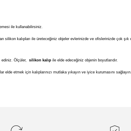
si ile kullanabilirsiniz.
ilikon kalıpları ile üreteceğiniz objeler evlerinizde ve ofislerinizde çok şık 
 ediniz. Ölçüler,
silikon kalıp
ile elde edeceğiniz objenin boyutlarıdır.
lar elde etmek için kalıplarınızı mutlaka yıkayın ve iyice kurumasını sağlayın
da yetersiz gördüğünüz noktaları öneri formunu kullanarak tarafımıza il
Bu ürüne ilk yorumu siz yapın!
Yorum Yaz