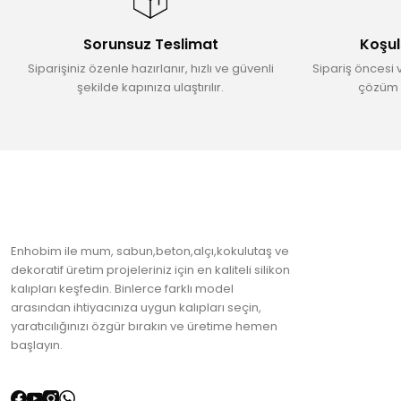
Ürün bilgilerinde hatalar bulunuyor.
Sorunsuz Teslimat
Koşul
Ürün fiyatı diğer sitelerden daha pahalı.
Siparişiniz özenle hazırlanır, hızlı ve güvenli
Sipariş öncesi 
Bu ürüne benzer farklı alternatifler olmalı.
şekilde kapınıza ulaştırılır.
çözüm 
Enhobim ile mum, sabun,beton,alçı,kokulutaş ve
dekoratif üretim projeleriniz için en kaliteli silikon
kalıpları keşfedin. Binlerce farklı model
arasından ihtiyacınıza uygun kalıpları seçin,
yaratıcılığınızı özgür bırakın ve üretime hemen
başlayın.