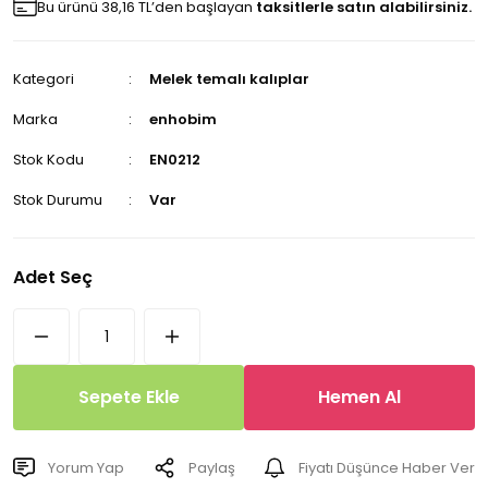
Bu ürünü 38,16 TL’den başlayan
taksitlerle satın alabilirsiniz.
Kategori
Melek temalı kalıplar
Marka
enhobim
Stok Kodu
EN0212
Stok Durumu
Var
Adet Seç
Sepete Ekle
Hemen Al
Yorum Yap
Paylaş
Fiyatı Düşünce Haber Ver