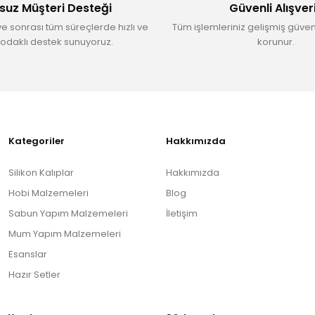
suz Müşteri Desteği
Güvenli Alışver
ve sonrası tüm süreçlerde hızlı ve
Tüm işlemleriniz gelişmiş güvenl
odaklı destek sunuyoruz.
korunur.
Gönder
Kategoriler
Hakkımızda
Silikon Kalıplar
Hakkımızda
Hobi Malzemeleri
Blog
Sabun Yapım Malzemeleri
İletişim
Mum Yapım Malzemeleri
Esanslar
Hazır Setler