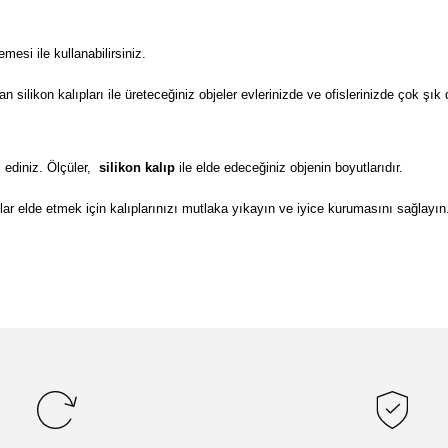
si ile kullanabilirsiniz.
ilikon kalıpları ile üreteceğiniz objeler evlerinizde ve ofislerinizde çok şık 
 ediniz. Ölçüler,
silikon kalıp
ile elde edeceğiniz objenin boyutlarıdır.
lar elde etmek için kalıplarınızı mutlaka yıkayın ve iyice kurumasını sağlayın
da yetersiz gördüğünüz noktaları öneri formunu kullanarak tarafımıza il
Bu ürüne ilk yorumu siz yapın!
Yorum Yaz