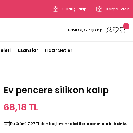
Sipariş Takip
Kargo Takip
Kayıt Ol,
Giriş Yap
eleri
Esanslar
Hazır Setler
Ev pencere silikon kalıp
68,18 TL
Bu ürünü 7,27 TL’den başlayan
taksitlerle satın alabilirsiniz.