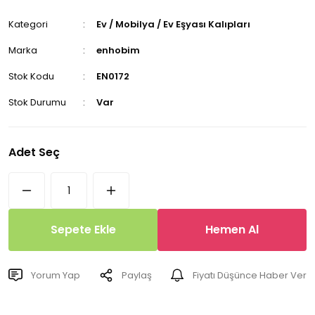
Kategori
Ev / Mobilya / Ev Eşyası Kalıpları
Marka
enhobim
Stok Kodu
EN0172
Stok Durumu
Var
Adet Seç
Sepete Ekle
Hemen Al
Yorum Yap
Paylaş
Fiyatı Düşünce Haber Ver