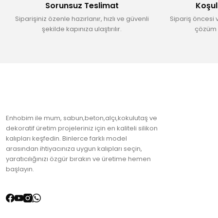
Sorunsuz Teslimat
Koşul
Ürün fiyatı diğer sitelerden daha pahalı.
Siparişiniz özenle hazırlanır, hızlı ve güvenli
Sipariş öncesi 
Bu ürüne benzer farklı alternatifler olmalı.
şekilde kapınıza ulaştırılır.
çözüm 
Enhobim ile mum, sabun,beton,alçı,kokulutaş ve
dekoratif üretim projeleriniz için en kaliteli silikon
kalıpları keşfedin. Binlerce farklı model
arasından ihtiyacınıza uygun kalıpları seçin,
yaratıcılığınızı özgür bırakın ve üretime hemen
başlayın.