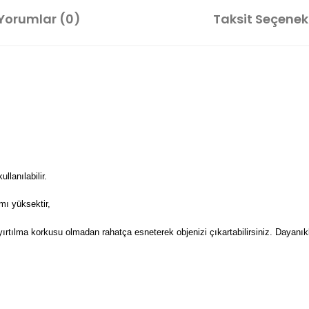
Yorumlar (0)
Taksit Seçenekl
lanılabilir.
mı yüksektir,
 yırtılma korkusu olmadan rahatça esneterek objenizi çıkartabilirsiniz. Dayanıkl