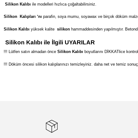
Silikon Kalıbı
ile modelleri hızlıca çoğaltabilirsiniz.
Silikon
Kalıpları ‘nı
parafin, soya mumu, soyawax ve birçok döküm malzeme
Silikon Kalıbı
yüksek kalite
silikon
hammaddesinden yapılmıştır. Betondan s
Silikon Kalıbı ile İlgili UYARILAR
!!! Lütfen satın almadan önce
Silikon Kalıbı
boyutlarını DİKKATlice kontrol
!!! Döküm öncesi silikon kalıplarınızı temizleyiniz. daha net ve temiz sonuç
Bu ürünün fiyat bilgisi, resim, ürün açıklamalarında ve diğer konular
Görüş ve önerileriniz için teşekkür ederiz.
Ürün resmi kalitesiz, bozuk veya görüntülenemiyor.
Ürün açıklamasında eksik bilgiler bulunuyor.
Ürün bilgilerinde hatalar bulunuyor.