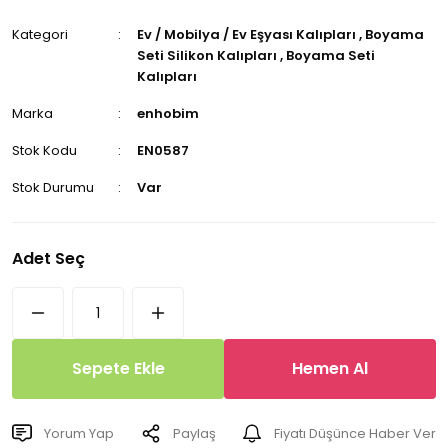
Kategori
Ev / Mobilya / Ev Eşyası Kalıpları
,
Boyama
Seti Silikon Kalıpları
,
Boyama Seti
Kalıpları
Marka
enhobim
Stok Kodu
EN0587
Stok Durumu
Var
Adet Seç
Sepete Ekle
Hemen Al
Yorum Yap
Paylaş
Fiyatı Düşünce Haber Ver