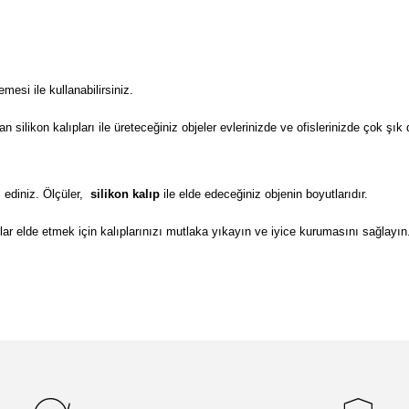
si ile kullanabilirsiniz.
ilikon kalıpları ile üreteceğiniz objeler evlerinizde ve ofislerinizde çok şık 
 ediniz. Ölçüler,
silikon kalıp
ile elde edeceğiniz objenin boyutlarıdır.
lar elde etmek için kalıplarınızı mutlaka yıkayın ve iyice kurumasını sağlayın
da yetersiz gördüğünüz noktaları öneri formunu kullanarak tarafımıza il
Bu ürüne ilk yorumu siz yapın!
Yorum Yaz