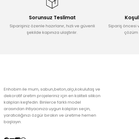
Ürün açıklamasında eksik bilgiler bulunuyor.
Ürün bilgilerinde hatalar bulunuyor.
Sorunsuz Teslimat
Koşul
Ürün fiyatı diğer sitelerden daha pahalı.
Siparişiniz özenle hazırlanır, hızlı ve güvenli
Sipariş öncesi 
Bu ürüne benzer farklı alternatifler olmalı.
şekilde kapınıza ulaştırılır.
çözüm 
Enhobim ile mum, sabun,beton,alçı,kokulutaş ve
dekoratif üretim projeleriniz için en kaliteli silikon
kalıpları keşfedin. Binlerce farklı model
arasından ihtiyacınıza uygun kalıpları seçin,
yaratıcılığınızı özgür bırakın ve üretime hemen
başlayın.