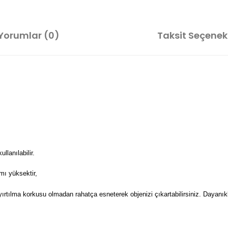
Yorumlar (0)
Taksit Seçenekl
lanılabilir.
mı yüksektir,
 yırtılma korkusu olmadan rahatça esneterek objenizi çıkartabilirsiniz. Dayanıkl