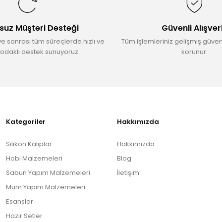
suz Müşteri Desteği
Güvenli Alışver
ve sonrası tüm süreçlerde hızlı ve
Tüm işlemleriniz gelişmiş güvenl
odaklı destek sunuyoruz.
korunur.
Gönder
Kategoriler
Hakkımızda
Silikon Kalıplar
Hakkımızda
Hobi Malzemeleri
Blog
Sabun Yapım Malzemeleri
İletişim
Mum Yapım Malzemeleri
Esanslar
Hazır Setler