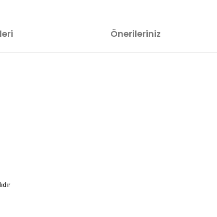
eri
Önerileriniz
ıdır