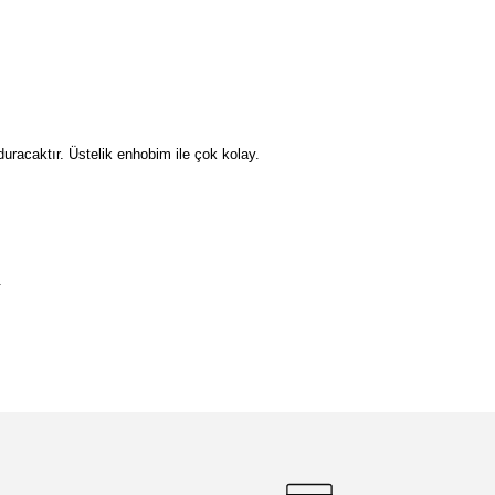
duracaktır. Üstelik enhobim ile çok kolay.
.
etebilirsiniz.