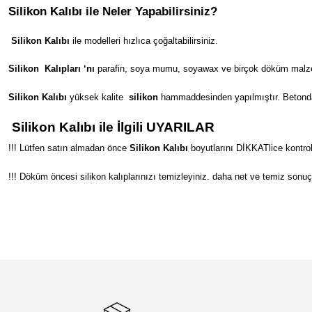
Silikon Kalıbı ile Neler Yapabilirsiniz?
Silikon Kalıbı
ile modelleri hızlıca çoğaltabilirsiniz.
Silikon
Kalıpları ‘nı
parafin, soya mumu, soyawax ve birçok döküm malzeme
Silikon Kalıbı
yüksek kalite
silikon
hammaddesinden yapılmıştır. Betondan s
Silikon Kalıbı ile İlgili UYARILAR
!!! Lütfen satın almadan önce
Silikon Kalıbı
boyutlarını DİKKATlice kontrol
!!! Döküm öncesi silikon kalıplarınızı temizleyiniz. daha net ve temiz sonuç
Bu ürünün fiyat bilgisi, resim, ürün açıklamalarında ve diğer konular
Görüş ve önerileriniz için teşekkür ederiz.
Ürün resmi kalitesiz, bozuk veya görüntülenemiyor.