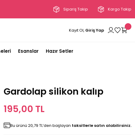
Sipariş Takip
Kargo Takip
Kayıt Ol,
Giriş Yap
eleri
Esanslar
Hazır Setler
Gardolap silikon kalıp
195,00 TL
Bu ürünü 20,79 TL’den başlayan
taksitlerle satın alabilirsiniz.