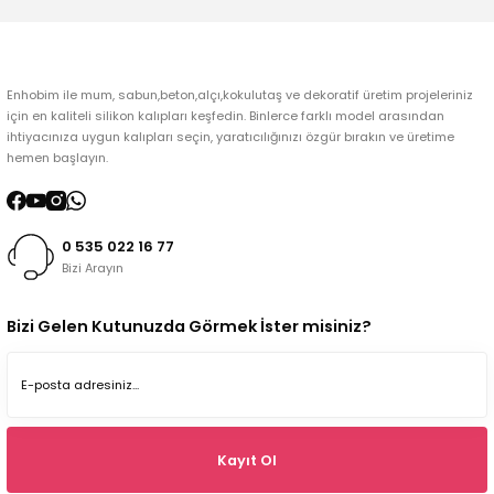
Gönder
Enhobim ile mum, sabun,beton,alçı,kokulutaş ve dekoratif üretim projeleriniz
için en kaliteli silikon kalıpları keşfedin. Binlerce farklı model arasından
ihtiyacınıza uygun kalıpları seçin, yaratıcılığınızı özgür bırakın ve üretime
hemen başlayın.
0 535 022 16 77
Bizi Arayın
Bizi Gelen Kutunuzda Görmek İster misiniz?
Kayıt Ol