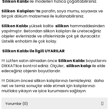
Silikon Kalıbı
ile modelleri hızlıca çoğaltabilirsiniz.
Silikon
Kalıpları ‘nı
parafin, soya mumu, soyawax ve
birçok döküm malzemesi ile kullanabilirsiniz.
Silikon Kalıbı
yüksek kalite
silikon
hammaddesinden
yapılmıştır. Betondan silikon kalıpları ile üreteceğiniz
objeler evlerinizde ve ofislerinizde çok şık duracaktır.
Üstelik enhobim ile çok kolay.
Silikon Kalıbı ile İlgili UYARILAR
!!! Lütfen satın almadan önce
Silikon Kalıbı
boyutlarını
DİKKATlice kontrol ediniz. Ölçüler,
silikon kalıp
ile elde
edeceğiniz objenin boyutlarıdır.
!!! Döküm öncesi silikon kalıplarınızı temizleyiniz. daha
net ve temiz sonuçlar elde etmek için kalıplarınızı
mutlaka yıkayın ve iyice kurumasını sağlayın
Yorumlar (0)