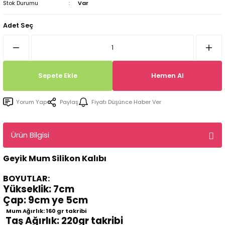
Stok Durumu
Var
Tepsi / Tabak / Peçetelik Kalıpları
Balon Kalıpları
Adet Seç
Dekorasyon Aplik Kalıpları
Tütsülük Silikonkalıpları
Sepete Ekle
Hemen Al
Mum Kabı & Mumluk Silikon Kalıpları
Yorum Yap
Paylaş
Fiyatı Düşünce Haber Ver
Pano, Tabanlık Silikon Kalıpları
Ürün Bilgisi
Geyik Mum Silikon Kalıbı
BOYUTLAR:
Yükseklik: 7cm
Çap: 9cm ye 5cm
Mum Ağırlık: 160 gr takribi
Taş Ağırlık: 220gr takribi