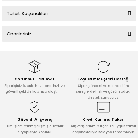
Taksit Seçenekleri
Bu ürüne ilk yorumu siz yapın!
Önerileriniz
Yorum Yaz
Bu ürünün fiyat bilgisi, resim, ürün açıklamalarında ve diğer
konularda yetersiz gördüğünüz noktaları öneri formunu kullanarak
tarafımıza iletebilirsiniz.
Görüş ve önerileriniz için teşekkür ederiz.
Sorunsuz Teslimat
Koşulsuz Müşteri Desteği
Ürün resmi kalitesiz, bozuk veya görüntülenemiyor.
Siparişiniz özenle hazırlanır, hızlı ve
Sipariş öncesi ve sonrası tüm
Ürün açıklamasında eksik bilgiler bulunuyor.
güvenli şekilde kapınıza ulaştırılır.
süreçlerde hızlı ve çözüm odaklı
destek sunuyoruz.
Ürün bilgilerinde hatalar bulunuyor.
Ürün fiyatı diğer sitelerden daha pahalı.
Bu ürüne benzer farklı alternatifler olmalı.
Güvenli Alışveriş
Kredi Kartına Taksit
Tüm işlemleriniz gelişmiş güvenlik
Alışverişlerinizi bütçenize uygun taksit
altyapısıyla korunur.
seçenekleriyle kolayca tamamlayın.