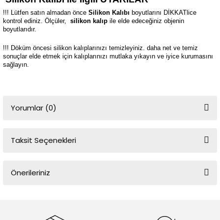
!!! Lütfen satın almadan önce
Silikon Kalıbı
boyutlarını DİKKATlice
kontrol ediniz. Ölçüler,
silikon kalıp
ile elde edeceğiniz objenin
boyutlarıdır.
!!! Döküm öncesi silikon kalıplarınızı temizleyiniz. daha net ve temiz
sonuçlar elde etmek için kalıplarınızı mutlaka yıkayın ve iyice kurumasını
sağlayın.
Yorumlar (0)
Taksit Seçenekleri
Bu ürüne ilk yorumu siz yapın!
Önerileriniz
Yorum Yaz
Bu ürünün fiyat bilgisi, resim, ürün açıklamalarında ve diğer
konularda yetersiz gördüğünüz noktaları öneri formunu kullanarak
tarafımıza iletebilirsiniz.