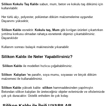
Silikon Kokulu Taş Kalıbı
sabun, mum, beton ve kokulu taş dökümü için
kullanılabilir.
Her türlü alçı, polyester, poliüretan döküm malzemelerine uygundur.
Dayanımı yüksektir,
Silikon Kalıbı
esnektir.
Kokulu taş, Mum
gibi kırılgan ürünleri çıkartırken
yırtılma korkusu olmadan rahatça esneterek objenizi çıkartabilirsiniz.
Dayanıklıdır
Kullanım sonrası bulaşık makinesinde yıkanabilir.
Silikon Kalıbı ile Neler Yapabilirsiniz?
Silikon Kalıbı
ile modelleri hızlıca çoğaltabilirsiniz.
Silikon
Kalıpları ‘nı
parafin, soya mumu, soyawax ve birçok döküm
malzemesi ile kullanabilirsiniz.
Silikon Kalıbı
yüksek kalite
silikon
hammaddesinden yapılmıştır.
Betondan silikon kalıpları ile üreteceğiniz objeler evlerinizde ve ofislerinizde
çok şık duracaktır. Üstelik enhobim ile çok kolay.
Silikon Kalıbı ile İlgili UYARILAR