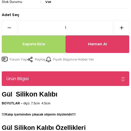
Stok Durumu
Var
Tepsi / Tabak / Peçetelik Kalıpları
Balon Kalıpları
Adet Seç
Dekorasyon Aplik Kalıpları
Tütsülük Silikonkalıpları
Sepete Ekle
Hemen Al
Mum Kabı & Mumluk Silikon Kalıpları
Yorum Yap
Paylaş
Fiyatı Düşünce Haber Ver
Pano, Tabanlık Silikon Kalıpları
Ürün Bilgisi
Silikon Kalıbı
Gül
BOYUTLAR –
ölçü: 7.5cm
4.5
cm
!!!Kalıp içerisinden çıkacak objenin ölçüleridir!!!
Gül
Silikon Kalıbı Özellikleri