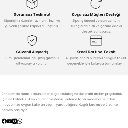
Görüş ve önerileriniz için teşekkür ederiz.
Sorunsuz Teslimat
Koşulsuz Müşteri Desteği
Ürün resmi kalitesiz, bozuk veya görüntülenemiyor.
Siparişiniz özenle hazırlanır, hızlı ve
Sipariş öncesi ve sonrası tüm
Ürün açıklamasında eksik bilgiler bulunuyor.
güvenli şekilde kapınıza ulaştırılır.
süreçlerde hızlı ve çözüm odaklı
destek sunuyoruz.
Ürün bilgilerinde hatalar bulunuyor.
Ürün fiyatı diğer sitelerden daha pahalı.
Bu ürüne benzer farklı alternatifler olmalı.
Güvenli Alışveriş
Kredi Kartına Taksit
Tüm işlemleriniz gelişmiş güvenlik
Alışverişlerinizi bütçenize uygun taksit
altyapısıyla korunur.
seçenekleriyle kolayca tamamlayın.
Gönder
Enhobim ile mum, sabun,beton,alçı,kokulutaş ve dekoratif üretim projeleriniz
için en kaliteli silikon kalıpları keşfedin. Binlerce farklı model arasından
ihtiyacınıza uygun kalıpları seçin, yaratıcılığınızı özgür bırakın ve üretime
hemen başlayın.