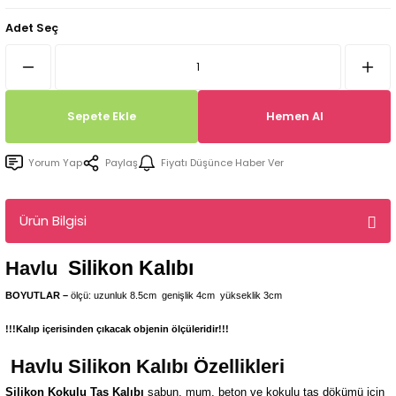
Tepsi / Tabak / Peçetelik Kalıpları
Balon Kalıpları
Adet Seç
Dekorasyon Aplik Kalıpları
Tütsülük Silikonkalıpları
Sepete Ekle
Hemen Al
Mum Kabı & Mumluk Silikon Kalıpları
Yorum Yap
Paylaş
Fiyatı Düşünce Haber Ver
Pano, Tabanlık Silikon Kalıpları
Ürün Bilgisi
Silikon Kalıbı
Havlu
BOYUTLAR –
ölçü: uzunluk 8.5cm
genişlik 4cm
yükseklik 3cm
!!!Kalıp içerisinden çıkacak objenin ölçüleridir!!!
Havlu
Silikon Kalıbı Özellikleri
Silikon Kokulu Taş Kalıbı
sabun, mum, beton ve kokulu taş dökümü için