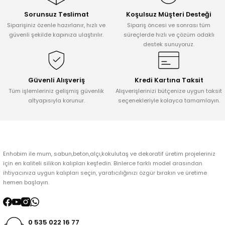
Sorunsuz Teslimat
Koşulsuz Müşteri Desteği
Ürün resmi kalitesiz, bozuk veya görüntülenemiyor.
Siparişiniz özenle hazırlanır, hızlı ve
Sipariş öncesi ve sonrası tüm
Ürün açıklamasında eksik bilgiler bulunuyor.
güvenli şekilde kapınıza ulaştırılır.
süreçlerde hızlı ve çözüm odaklı
destek sunuyoruz.
Ürün bilgilerinde hatalar bulunuyor.
Ürün fiyatı diğer sitelerden daha pahalı.
Bu ürüne benzer farklı alternatifler olmalı.
Güvenli Alışveriş
Kredi Kartına Taksit
Tüm işlemleriniz gelişmiş güvenlik
Alışverişlerinizi bütçenize uygun taksit
altyapısıyla korunur.
seçenekleriyle kolayca tamamlayın.
Gönder
Enhobim ile mum, sabun,beton,alçı,kokulutaş ve dekoratif üretim projeleriniz
için en kaliteli silikon kalıpları keşfedin. Binlerce farklı model arasından
ihtiyacınıza uygun kalıpları seçin, yaratıcılığınızı özgür bırakın ve üretime
hemen başlayın.
0 535 022 16 77