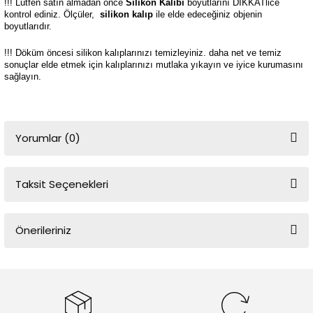
!!! Lütfen satın almadan önce
Silikon Kalıbı
boyutlarını DİKKATlice
kontrol ediniz. Ölçüler,
silikon kalıp
ile elde edeceğiniz objenin
boyutlarıdır.
!!! Döküm öncesi silikon kalıplarınızı temizleyiniz. daha net ve temiz
sonuçlar elde etmek için kalıplarınızı mutlaka yıkayın ve iyice kurumasını
sağlayın.
Yorumlar (0)
Taksit Seçenekleri
Bu ürüne ilk yorumu siz yapın!
Önerileriniz
Yorum Yaz
Bu ürünün fiyat bilgisi, resim, ürün açıklamalarında ve diğer
konularda yetersiz gördüğünüz noktaları öneri formunu kullanarak
tarafımıza iletebilirsiniz.
Görüş ve önerileriniz için teşekkür ederiz.