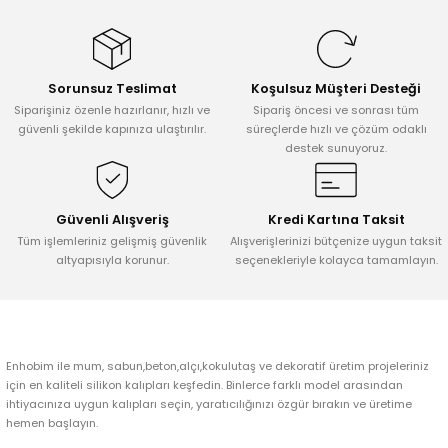
konularda yetersiz gördüğünüz noktaları öneri formunu kullanarak
tarafımıza iletebilirsiniz.
Görüş ve önerileriniz için teşekkür ederiz.
Sorunsuz Teslimat
Koşulsuz Müşteri Desteği
Ürün resmi kalitesiz, bozuk veya görüntülenemiyor.
Siparişiniz özenle hazırlanır, hızlı ve
Sipariş öncesi ve sonrası tüm
Ürün açıklamasında eksik bilgiler bulunuyor.
güvenli şekilde kapınıza ulaştırılır.
süreçlerde hızlı ve çözüm odaklı
destek sunuyoruz.
Ürün bilgilerinde hatalar bulunuyor.
Ürün fiyatı diğer sitelerden daha pahalı.
Bu ürüne benzer farklı alternatifler olmalı.
Güvenli Alışveriş
Kredi Kartına Taksit
Tüm işlemleriniz gelişmiş güvenlik
Alışverişlerinizi bütçenize uygun taksit
altyapısıyla korunur.
seçenekleriyle kolayca tamamlayın.
Gönder
Enhobim ile mum, sabun,beton,alçı,kokulutaş ve dekoratif üretim projeleriniz
için en kaliteli silikon kalıpları keşfedin. Binlerce farklı model arasından
ihtiyacınıza uygun kalıpları seçin, yaratıcılığınızı özgür bırakın ve üretime
hemen başlayın.