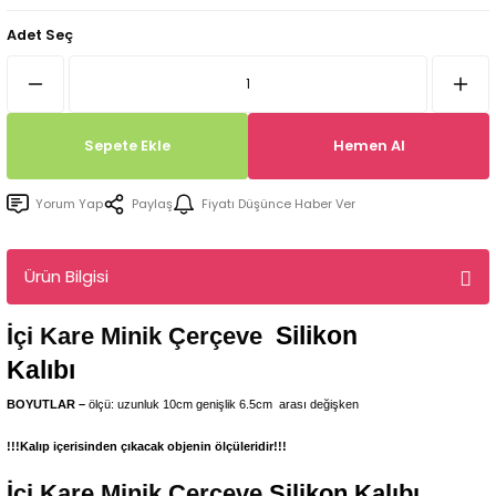
Tepsi / Tabak / Peçetelik Kalıpları
Balon Kalıpları
Adet Seç
Dekorasyon Aplik Kalıpları
Tütsülük Silikonkalıpları
Sepete Ekle
Hemen Al
Mum Kabı & Mumluk Silikon Kalıpları
Yorum Yap
Paylaş
Fiyatı Düşünce Haber Ver
Pano, Tabanlık Silikon Kalıpları
Ürün Bilgisi
Silikon
İçi Kare Minik Çerçeve
Kalıbı
BOYUTLAR –
ölçü: uzunluk 10cm
genişlik 6.5
cm
arası değişken
!!!Kalıp içerisinden çıkacak objenin ölçüleridir!!!
İçi Kare Minik Çerçeve
Silikon Kalıbı