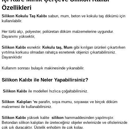
Özellikleri
Silikon Kokulu Taş Kalıbı
sabun, mum, beton ve kokulu taş dökümü için
kullanılabilir.
Her türlü alçı, polyester, poliüretan döküm malzemelerine uygundur.
Dayanımı yüksektir,
Silikon Kalıbı
esnektir.
Kokulu taş, Mum
gibi kırılgan ürünleri çıkartırken
yırtılma korkusu olmadan rahatça esneterek objenizi çıkartabilirsiniz.
Dayanıklıdır
Kullanım sonrası bulaşık makinesinde yıkanabilir.
Silikon Kalıbı ile Neler Yapabilirsiniz?
Silikon Kalıbı
ile modelleri hızlıca çoğaltabilirsiniz.
Silikon
Kalıpları ‘nı
parafin, soya mumu, soyawax ve birçok döküm
malzemesi ile kullanabilirsiniz.
Silikon Kalıbı
yüksek kalite
silikon
hammaddesinden yapılmıştır.
Betondan silikon kalıpları ile üreteceğiniz objeler evlerinizde ve ofislerinizde
çok şık duracaktır. Üstelik enhobim ile çok kolay.