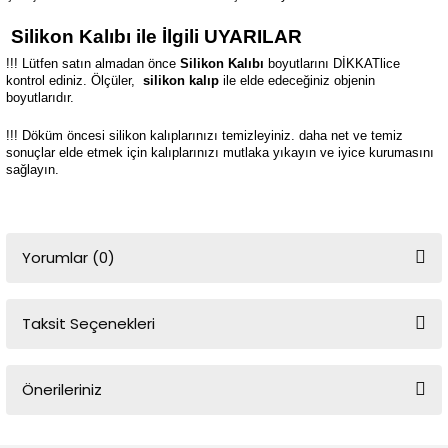
Silikon Kalıbı ile İlgili UYARILAR
!!! Lütfen satın almadan önce
Silikon Kalıbı
boyutlarını DİKKATlice
kontrol ediniz. Ölçüler,
silikon kalıp
ile elde edeceğiniz objenin
boyutlarıdır.
!!! Döküm öncesi silikon kalıplarınızı temizleyiniz. daha net ve temiz
sonuçlar elde etmek için kalıplarınızı mutlaka yıkayın ve iyice kurumasını
sağlayın.
Yorumlar (0)
Taksit Seçenekleri
Bu ürüne ilk yorumu siz yapın!
Önerileriniz
Yorum Yaz
Bu ürünün fiyat bilgisi, resim, ürün açıklamalarında ve diğer