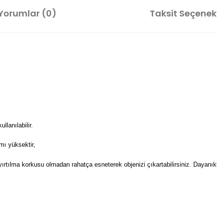
Yorumlar (0)
Taksit Seçenekl
lanılabilir.
mı yüksektir,
 yırtılma korkusu olmadan rahatça esneterek objenizi çıkartabilirsiniz. Dayanıkl