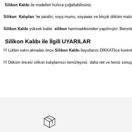
Silikon Kalıbı
ile modelleri hızlıca çoğaltabilirsiniz.
Silikon
Kalıpları ‘nı
parafin, soya mumu, soyawax ve birçok döküm malzeme
Silikon Kalıbı
yüksek kalite
silikon
hammaddesinden yapılmıştır. Betondan s
Silikon Kalıbı ile İlgili UYARILAR
!!! Lütfen satın almadan önce
Silikon Kalıbı
boyutlarını DİKKATlice kontrol
!!! Döküm öncesi silikon kalıplarınızı temizleyiniz. daha net ve temiz sonuç
Bu ürünün fiyat bilgisi, resim, ürün açıklamalarında ve diğer konular
Görüş ve önerileriniz için teşekkür ederiz.
Ürün resmi kalitesiz, bozuk veya görüntülenemiyor.
Ürün açıklamasında eksik bilgiler bulunuyor.
Ürün bilgilerinde hatalar bulunuyor.