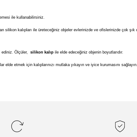
si ile kullanabilirsiniz.
ilikon kalıpları ile üreteceğiniz objeler evlerinizde ve ofislerinizde çok şık 
 ediniz. Ölçüler,
silikon kalıp
ile elde edeceğiniz objenin boyutlarıdır.
lar elde etmek için kalıplarınızı mutlaka yıkayın ve iyice kurumasını sağlayın
da yetersiz gördüğünüz noktaları öneri formunu kullanarak tarafımıza il
Bu ürüne ilk yorumu siz yapın!
Yorum Yaz