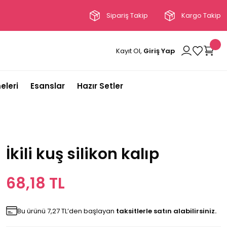
Sipariş Takip
Kargo Takip
Kayıt Ol,
Giriş Yap
eleri
Esanslar
Hazır Setler
İkili kuş silikon kalıp
68,18 TL
Bu ürünü 7,27 TL’den başlayan
taksitlerle satın alabilirsiniz.