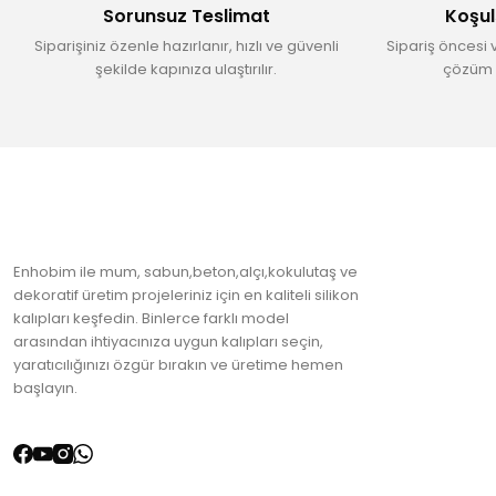
Sorunsuz Teslimat
Koşul
Ürün fiyatı diğer sitelerden daha pahalı.
Siparişiniz özenle hazırlanır, hızlı ve güvenli
Sipariş öncesi 
Bu ürüne benzer farklı alternatifler olmalı.
şekilde kapınıza ulaştırılır.
çözüm 
Enhobim ile mum, sabun,beton,alçı,kokulutaş ve
dekoratif üretim projeleriniz için en kaliteli silikon
kalıpları keşfedin. Binlerce farklı model
arasından ihtiyacınıza uygun kalıpları seçin,
yaratıcılığınızı özgür bırakın ve üretime hemen
başlayın.