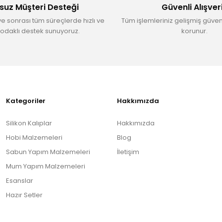
suz Müşteri Desteği
Güvenli Alışver
ve sonrası tüm süreçlerde hızlı ve
Tüm işlemleriniz gelişmiş güvenl
odaklı destek sunuyoruz.
korunur.
Gönder
Kategoriler
Hakkımızda
Silikon Kalıplar
Hakkımızda
Hobi Malzemeleri
Blog
Sabun Yapım Malzemeleri
İletişim
Mum Yapım Malzemeleri
Esanslar
Hazır Setler