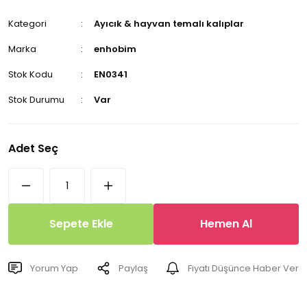
Kategori
Ayıcık & hayvan temalı kalıplar
Marka
enhobim
Stok Kodu
EN0341
Stok Durumu
Var
Adet Seç
Sepete Ekle
Hemen Al
Yorum Yap
Paylaş
Fiyatı Düşünce Haber Ver