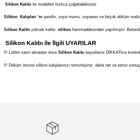
Silikon Kalıbı
ile modelleri hızlıca çoğaltabilirsiniz.
Silikon
Kalıpları ‘nı
parafin, soya mumu, soyawax ve birçok döküm malzeme
Silikon Kalıbı
yüksek kalite
silikon
hammaddesinden yapılmıştır. Betondan s
Silikon Kalıbı ile İlgili UYARILAR
!!! Lütfen satın almadan önce
Silikon Kalıbı
boyutlarını DİKKATlice kontrol
!!! Döküm öncesi silikon kalıplarınızı temizleyiniz. daha net ve temiz sonuç
Bu ürünün fiyat bilgisi, resim, ürün açıklamalarında ve diğer konular
Görüş ve önerileriniz için teşekkür ederiz.
Ürün resmi kalitesiz, bozuk veya görüntülenemiyor.
Ürün açıklamasında eksik bilgiler bulunuyor.
Ürün bilgilerinde hatalar bulunuyor.