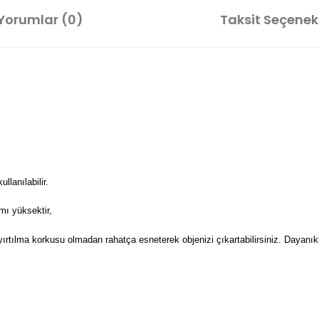
Yorumlar (0)
Taksit Seçenekl
lanılabilir.
mı yüksektir,
 yırtılma korkusu olmadan rahatça esneterek objenizi çıkartabilirsiniz. Dayanıkl