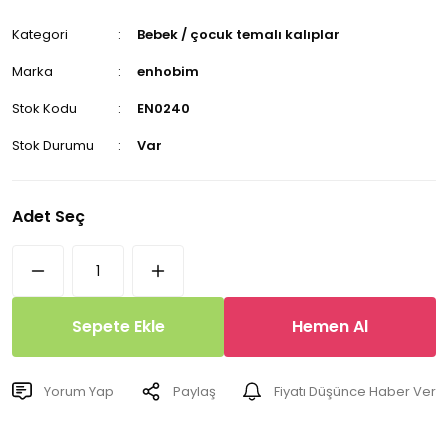
Kategori
Bebek / çocuk temalı kalıplar
Marka
enhobim
Stok Kodu
EN0240
Stok Durumu
Var
Adet Seç
Sepete Ekle
Hemen Al
Yorum Yap
Paylaş
Fiyatı Düşünce Haber Ver