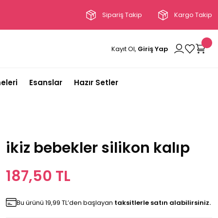
Sipariş Takip
Kargo Takip
Kayıt Ol,
Giriş Yap
eleri
Esanslar
Hazır Setler
ikiz bebekler silikon kalıp
187,50 TL
Bu ürünü 19,99 TL’den başlayan
taksitlerle satın alabilirsiniz.