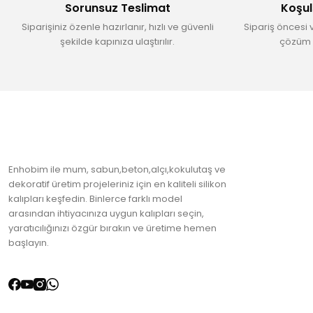
Sorunsuz Teslimat
Koşul
Ürün fiyatı diğer sitelerden daha pahalı.
Siparişiniz özenle hazırlanır, hızlı ve güvenli
Sipariş öncesi 
Bu ürüne benzer farklı alternatifler olmalı.
şekilde kapınıza ulaştırılır.
çözüm 
Enhobim ile mum, sabun,beton,alçı,kokulutaş ve
dekoratif üretim projeleriniz için en kaliteli silikon
kalıpları keşfedin. Binlerce farklı model
arasından ihtiyacınıza uygun kalıpları seçin,
yaratıcılığınızı özgür bırakın ve üretime hemen
başlayın.