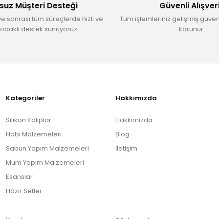
suz Müşteri Desteği
Güvenli Alışver
ve sonrası tüm süreçlerde hızlı ve
Tüm işlemleriniz gelişmiş güvenl
odaklı destek sunuyoruz.
korunur.
Gönder
Kategoriler
Hakkımızda
Silikon Kalıplar
Hakkımızda
Hobi Malzemeleri
Blog
Sabun Yapım Malzemeleri
İletişim
Mum Yapım Malzemeleri
Esanslar
Hazır Setler