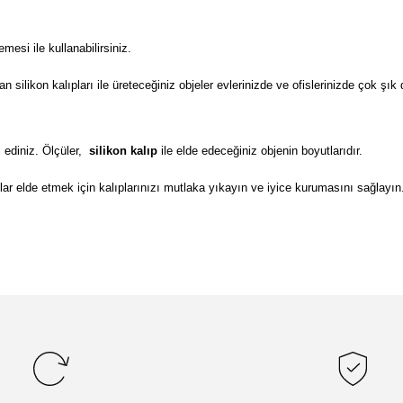
si ile kullanabilirsiniz.
ilikon kalıpları ile üreteceğiniz objeler evlerinizde ve ofislerinizde çok şık 
 ediniz. Ölçüler,
silikon kalıp
ile elde edeceğiniz objenin boyutlarıdır.
lar elde etmek için kalıplarınızı mutlaka yıkayın ve iyice kurumasını sağlayın
da yetersiz gördüğünüz noktaları öneri formunu kullanarak tarafımıza il
Bu ürüne ilk yorumu siz yapın!
Yorum Yaz