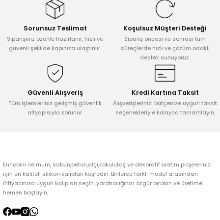
Görüş ve önerileriniz için teşekkür ederiz.
Sorunsuz Teslimat
Koşulsuz Müşteri Desteği
Ürün resmi kalitesiz, bozuk veya görüntülenemiyor.
Siparişiniz özenle hazırlanır, hızlı ve
Sipariş öncesi ve sonrası tüm
Ürün açıklamasında eksik bilgiler bulunuyor.
güvenli şekilde kapınıza ulaştırılır.
süreçlerde hızlı ve çözüm odaklı
destek sunuyoruz.
Ürün bilgilerinde hatalar bulunuyor.
Ürün fiyatı diğer sitelerden daha pahalı.
Bu ürüne benzer farklı alternatifler olmalı.
Güvenli Alışveriş
Kredi Kartına Taksit
Tüm işlemleriniz gelişmiş güvenlik
Alışverişlerinizi bütçenize uygun taksit
altyapısıyla korunur.
seçenekleriyle kolayca tamamlayın.
Gönder
Enhobim ile mum, sabun,beton,alçı,kokulutaş ve dekoratif üretim projeleriniz
için en kaliteli silikon kalıpları keşfedin. Binlerce farklı model arasından
ihtiyacınıza uygun kalıpları seçin, yaratıcılığınızı özgür bırakın ve üretime
hemen başlayın.