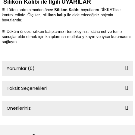
Silikon Kalıbı ile İlgili UYARILAR
!!! Lütfen satın almadan önce
Silikon Kalıbı
boyutlarını DİKKATlice
kontrol ediniz. Ölçüler,
silikon kalıp
ile elde edeceğiniz objenin
boyutlarıdır.
!!! Döküm öncesi silikon kalıplarınızı temizleyiniz.
daha net ve temiz
sonuçlar elde etmek için kalıplarınızı mutlaka yıkayın ve iyice kurumasını
sağlayın.
Yorumlar (0)
Taksit Seçenekleri
Bu ürüne ilk yorumu siz yapın!
Önerileriniz
Yorum Yaz
Bu ürünün fiyat bilgisi, resim, ürün açıklamalarında ve diğer
konularda yetersiz gördüğünüz noktaları öneri formunu kullanarak
tarafımıza iletebilirsiniz.