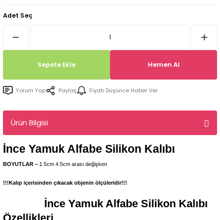
Tepsi / Tabak / Peçetelik Kalıpları
Balon Kalıpları
Adet Seç
Dekorasyon Aplik Kalıpları
Tütsülük Silikonkalıpları
Sepete Ekle
Hemen Al
Mum Kabı & Mumluk Silikon Kalıpları
Yorum Yap
Paylaş
Fiyatı Düşünce Haber Ver
Pano, Tabanlık Silikon Kalıpları
Ürün Bilgisi
İnce Yamuk Alfabe
Silikon Kalıbı
BOYUTLAR –
1.5cm 4.5cm arası değişken
!!!Kalıp içerisinden çıkacak objenin ölçüleridir!!!
İnce Yamuk Alfabe
Silikon Kalıbı
Özellikleri