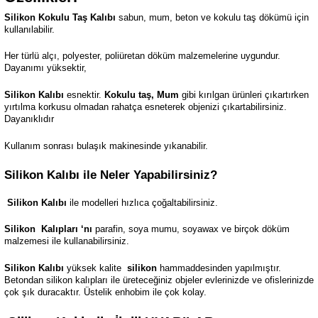
Silikon Kokulu Taş Kalıbı
sabun, mum, beton ve kokulu taş dökümü için
kullanılabilir.
Her türlü alçı, polyester, poliüretan döküm malzemelerine uygundur.
Dayanımı yüksektir,
Silikon Kalıbı
esnektir.
Kokulu taş, Mum
gibi kırılgan ürünleri çıkartırken
yırtılma korkusu olmadan rahatça esneterek objenizi çıkartabilirsiniz.
Dayanıklıdır
Kullanım sonrası bulaşık makinesinde yıkanabilir.
Silikon Kalıbı ile Neler Yapabilirsiniz?
Silikon Kalıbı
ile modelleri hızlıca çoğaltabilirsiniz.
Silikon
Kalıpları ‘nı
parafin, soya mumu, soyawax ve birçok döküm
malzemesi ile kullanabilirsiniz.
Silikon Kalıbı
yüksek kalite
silikon
hammaddesinden yapılmıştır.
Betondan silikon kalıpları ile üreteceğiniz objeler evlerinizde ve ofislerinizde
çok şık duracaktır. Üstelik enhobim ile çok kolay.