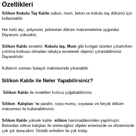
Özellikleri
Silikon Kokulu Taş Kalıbı
sabun, mum, beton ve kokulu taş dökümü için
kullanılabilir.
Her türlü alçı, polyester, poliüretan döküm malzemelerine uygundur.
Dayanımı yüksektir,
Silikon Kalıbı
esnektir.
Kokulu taş, Mum
gibi kırılgan ürünleri çıkartırken
yırtılma korkusu olmadan rahatça esneterek objenizi çıkartabilirsiniz.
Dayanıklıdır
Kullanım sonrası bulaşık makinesinde yıkanabilir.
Silikon Kalıbı ile Neler Yapabilirsiniz?
Silikon Kalıbı
ile modelleri hızlıca çoğaltabilirsiniz.
Silikon
Kalıpları ‘nı
parafin, soya mumu, soyawax ve birçok döküm
malzemesi ile kullanabilirsiniz.
Silikon Kalıbı
yüksek kalite
silikon
hammaddesinden yapılmıştır.
Betondan silikon kalıpları ile üreteceğiniz objeler evlerinizde ve ofislerinizde
çok şık duracaktır. Üstelik enhobim ile çok kolay.