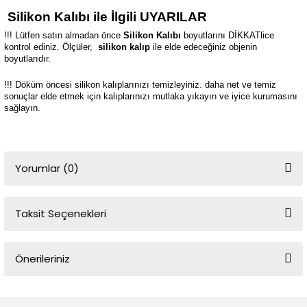
Silikon Kalıbı ile İlgili UYARILAR
!!! Lütfen satın almadan önce
Silikon Kalıbı
boyutlarını DİKKATlice
kontrol ediniz. Ölçüler,
silikon kalıp
ile elde edeceğiniz objenin
boyutlarıdır.
!!! Döküm öncesi silikon kalıplarınızı temizleyiniz. daha net ve temiz
sonuçlar elde etmek için kalıplarınızı mutlaka yıkayın ve iyice kurumasını
sağlayın.
Yorumlar (0)
Taksit Seçenekleri
Bu ürüne ilk yorumu siz yapın!
Önerileriniz
Yorum Yaz
Bu ürünün fiyat bilgisi, resim, ürün açıklamalarında ve diğer
konularda yetersiz gördüğünüz noktaları öneri formunu kullanarak