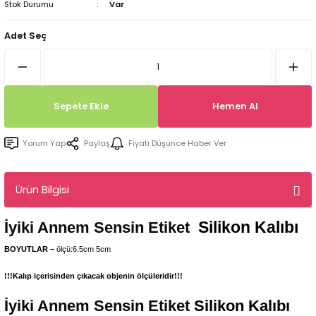
Stok Durumu
Var
Tepsi / Tabak / Peçetelik Kalıpları
Balon Kalıpları
Adet Seç
Dekorasyon Aplik Kalıpları
Tütsülük Silikonkalıpları
Sepete Ekle
Hemen Al
Mum Kabı & Mumluk Silikon Kalıpları
Yorum Yap
Paylaş
Fiyatı Düşünce Haber Ver
Pano, Tabanlık Silikon Kalıpları
Ürün Bilgisi
Silikon Kalıbı
İyiki Annem Sensin Etiket
BOYUTLAR –
ölçü:6.5cm 5cm
!!!Kalıp içerisinden çıkacak objenin ölçüleridir!!!
İyiki Annem Sensin Etiket
Silikon Kalıbı