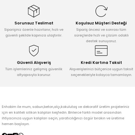
tarafımıza iletebilirsiniz.
Görüş ve önerileriniz için teşekkür ederiz.
Sorunsuz Teslimat
Koşulsuz Müşteri Desteği
Ürün resmi kalitesiz, bozuk veya görüntülenemiyor.
Siparişiniz özenle hazırlanır, hızlı ve
Sipariş öncesi ve sonrası tüm
Ürün açıklamasında eksik bilgiler bulunuyor.
güvenli şekilde kapınıza ulaştırılır.
süreçlerde hızlı ve çözüm odaklı
destek sunuyoruz.
Ürün bilgilerinde hatalar bulunuyor.
Ürün fiyatı diğer sitelerden daha pahalı.
Bu ürüne benzer farklı alternatifler olmalı.
Güvenli Alışveriş
Kredi Kartına Taksit
Tüm işlemleriniz gelişmiş güvenlik
Alışverişlerinizi bütçenize uygun taksit
altyapısıyla korunur.
seçenekleriyle kolayca tamamlayın.
Gönder
Enhobim ile mum, sabun,beton,alçı,kokulutaş ve dekoratif üretim projeleriniz
için en kaliteli silikon kalıpları keşfedin. Binlerce farklı model arasından
ihtiyacınıza uygun kalıpları seçin, yaratıcılığınızı özgür bırakın ve üretime
hemen başlayın.