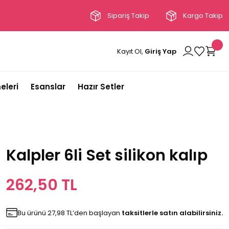
Sipariş Takip
Kargo Takip
Kayıt Ol,
Giriş Yap
eleri
Esanslar
Hazır Setler
Kalpler 6li Set silikon kalıp
262,50 TL
Bu ürünü 27,98 TL’den başlayan
taksitlerle satın alabilirsiniz.