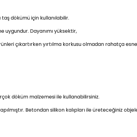
aş dökümü için kullanılabilir.
ne uygundur. Dayanımı yüksektir,
ürünleri çıkartırken yırtılma korkusu olmadan rahatça esnete
çok döküm malzemesi ile kullanabilirsiniz.
ıştır. Betondan silikon kalıpları ile üreteceğiniz objeler 