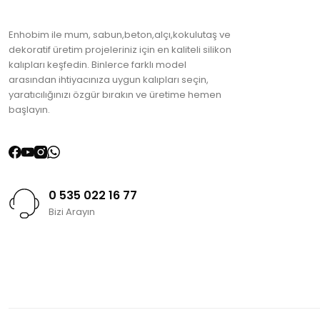
Enhobim ile mum, sabun,beton,alçı,kokulutaş ve
dekoratif üretim projeleriniz için en kaliteli silikon
kalıpları keşfedin. Binlerce farklı model
arasından ihtiyacınıza uygun kalıpları seçin,
yaratıcılığınızı özgür bırakın ve üretime hemen
başlayın.
0 535 022 16 77
Bizi Arayın