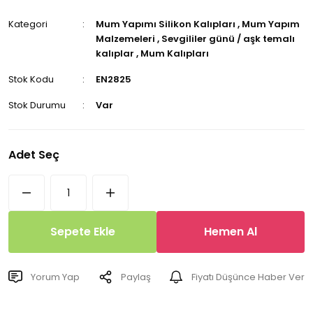
Kategori
Mum Yapımı Silikon Kalıpları
,
Mum Yapım
Malzemeleri
,
Sevgililer günü / aşk temalı
kalıplar
,
Mum Kalıpları
Stok Kodu
EN2825
Stok Durumu
Var
Adet Seç
Sepete Ekle
Hemen Al
Yorum Yap
Paylaş
Fiyatı Düşünce Haber Ver