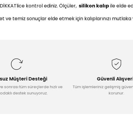
DİKKATlice kontrol ediniz. Ölçüler,
silikon kalıp
ile elde e
 net ve temiz sonuçlar elde etmek için kalıplarınızı mutlaka
da yetersiz gördüğünüz noktaları öneri formunu kullanarak tarafımıza il
Bu ürüne ilk yorumu siz yapın!
Yorum Yaz
suz Müşteri Desteği
Güvenli Alışver
ve sonrası tüm süreçlerde hızlı ve
Tüm işlemleriniz gelişmiş güvenl
odaklı destek sunuyoruz.
korunur.
Gönder