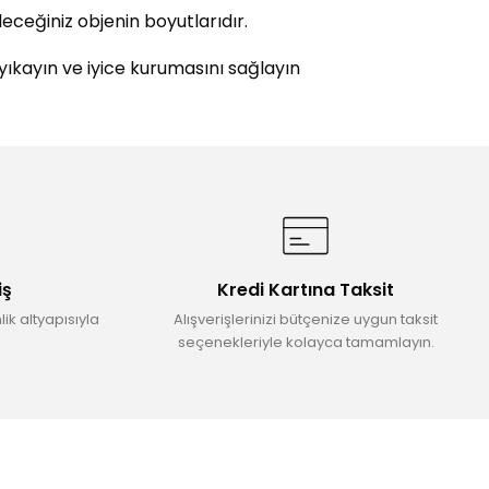
deceğiniz objenin boyutlarıdır.
 yıkayın ve iyice kurumasını sağlayın
etebilirsiniz.
iş
Kredi Kartına Taksit
ik altyapısıyla
Alışverişlerinizi bütçenize uygun taksit
seçenekleriyle kolayca tamamlayın.