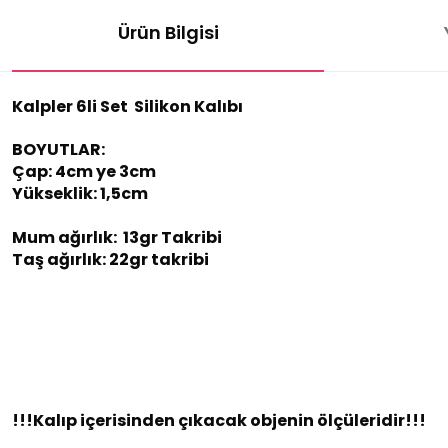
Ürün Bilgisi
Kalpler 6li Set Silikon Kalıbı
BOYUTLAR:
Çap: 4cm ye 3cm
Yükseklik: 1,5cm
Mum ağırlık: 13gr Takribi
Taş ağırlık: 22gr takribi
!!!Kalıp içerisinden çıkacak objenin ölçüleridir!!!