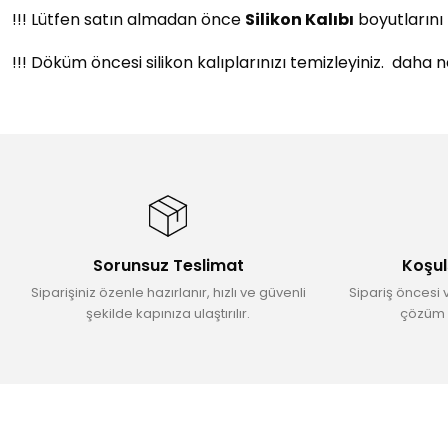
!!! Lütfen satın almadan önce
Silikon Kalıbı
boyutlarını 
!!! Döküm öncesi silikon kalıplarınızı temizleyiniz. daha
Bu ürünün fiyat bilgisi, resim, ürün açıklamalarında ve diğer konular
Görüş ve önerileriniz için teşekkür ederiz.
Ürün resmi kalitesiz, bozuk veya görüntülenemiyor.
Ürün açıklamasında eksik bilgiler bulunuyor.
Ürün bilgilerinde hatalar bulunuyor.
Sorunsuz Teslimat
Koşul
Ürün fiyatı diğer sitelerden daha pahalı.
Siparişiniz özenle hazırlanır, hızlı ve güvenli
Sipariş öncesi 
Bu ürüne benzer farklı alternatifler olmalı.
şekilde kapınıza ulaştırılır.
çözüm 