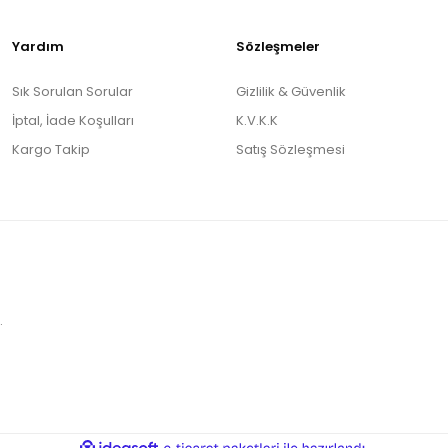
Yardım
Sözleşmeler
Sık Sorulan Sorular
Gizlilik & Güvenlik
İptal, İade Koşulları
K.V.K.K
Kargo Takip
Satış Sözleşmesi
.
ile
ideasoft