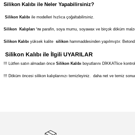
Silikon Kalıbı ile Neler Yapabilirsiniz?
Silikon Kalıbı
ile modelleri hızlıca çoğaltabilirsiniz.
Silikon
Kalıpları ‘nı
parafin, soya mumu, soyawax ve birçok döküm malzeme
Silikon Kalıbı
yüksek kalite
silikon
hammaddesinden yapılmıştır. Betondan s
Silikon Kalıbı ile İlgili UYARILAR
!!! Lütfen satın almadan önce
Silikon Kalıbı
boyutlarını DİKKATlice kontrol
!!! Döküm öncesi silikon kalıplarınızı temizleyiniz.
daha net ve temiz sonuç
Bu ürünün fiyat bilgisi, resim, ürün açıklamalarında ve diğer konular
Görüş ve önerileriniz için teşekkür ederiz.
Ürün resmi kalitesiz, bozuk veya görüntülenemiyor.