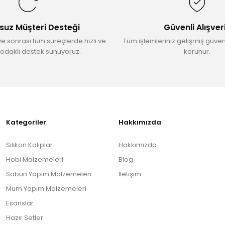
suz Müşteri Desteği
Güvenli Alışver
ve sonrası tüm süreçlerde hızlı ve
Tüm işlemleriniz gelişmiş güvenl
odaklı destek sunuyoruz.
korunur.
Gönder
Kategoriler
Hakkımızda
Silikon Kalıplar
Hakkımızda
Hobi Malzemeleri
Blog
Sabun Yapım Malzemeleri
İletişim
Mum Yapım Malzemeleri
Esanslar
Hazır Setler