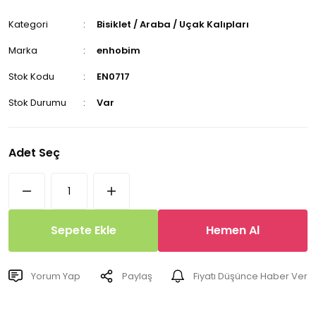
Kategori
Bisiklet / Araba / Uçak Kalıpları
Marka
enhobim
Stok Kodu
EN0717
Stok Durumu
Var
Adet Seç
Sepete Ekle
Hemen Al
Yorum Yap
Paylaş
Fiyatı Düşünce Haber Ver