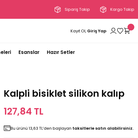
Sipariş Takip
Kargo Takip
Kayıt Ol,
Giriş Yap
eleri
Esanslar
Hazır Setler
Kalpli bisiklet silikon kalıp
127,84 TL
Bu ürünü 13,63 TL’den başlayan
taksitlerle satın alabilirsiniz.