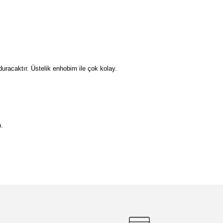
duracaktır. Üstelik enhobim ile çok kolay.
n.
etebilirsiniz.