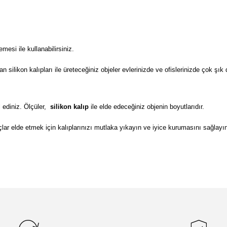
si ile kullanabilirsiniz.
ilikon kalıpları ile üreteceğiniz objeler evlerinizde ve ofislerinizde çok şık 
 ediniz. Ölçüler,
silikon kalıp
ile elde edeceğiniz objenin boyutlarıdır.
lar elde etmek için kalıplarınızı mutlaka yıkayın ve iyice kurumasını sağlayı
da yetersiz gördüğünüz noktaları öneri formunu kullanarak tarafımıza il
Bu ürüne ilk yorumu siz yapın!
Yorum Yaz