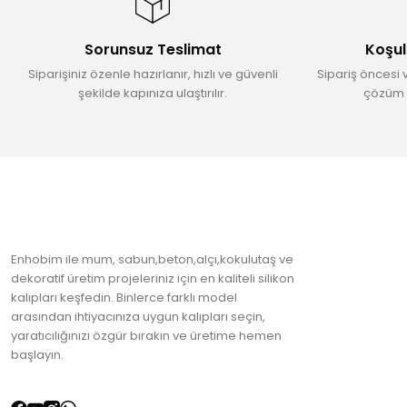
Ürün açıklamasında eksik bilgiler bulunuyor.
Ürün bilgilerinde hatalar bulunuyor.
Sorunsuz Teslimat
Koşul
Ürün fiyatı diğer sitelerden daha pahalı.
Siparişiniz özenle hazırlanır, hızlı ve güvenli
Sipariş öncesi 
Bu ürüne benzer farklı alternatifler olmalı.
şekilde kapınıza ulaştırılır.
çözüm 
Enhobim ile mum, sabun,beton,alçı,kokulutaş ve
dekoratif üretim projeleriniz için en kaliteli silikon
kalıpları keşfedin. Binlerce farklı model
arasından ihtiyacınıza uygun kalıpları seçin,
yaratıcılığınızı özgür bırakın ve üretime hemen
başlayın.