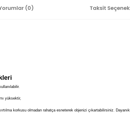
Yorumlar (0)
Taksit Seçenekl
kleri
lanılabilir.
mı yüksektir,
 yırtılma korkusu olmadan rahatça esneterek objenizi çıkartabilirsiniz. Dayanıkl