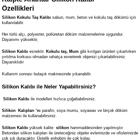
Özellikleri
Silikon Kokulu Taş Kalıbı
sabun, mum, beton ve kokulu taş dökümü için
kullanılabilir.
Her türlü alçı, polyester, poliüretan döküm malzemelerine uygundur.
Dayanımı yüksektir,
Silikon Kalıbı
esnektir.
Kokulu taş, Mum
gibi kırılgan ürünleri çıkartırken
yırtılma korkusu olmadan rahatça esneterek objenizi çıkartabilirsiniz.
Dayanıklıdır
Kullanım sonrası bulaşık makinesinde yıkanabilir.
Silikon Kalıbı ile Neler Yapabilirsiniz?
Silikon Kalıbı
ile modelleri hızlıca çoğaltabilirsiniz.
Silikon
Kalıpları ‘nı
parafin, soya mumu, soyawax ve birçok döküm
malzemesi ile kullanabilirsiniz.
Silikon Kalıbı
yüksek kalite
silikon
hammaddesinden yapılmıştır.
Betondan silikon kalıpları ile üreteceğiniz objeler evlerinizde ve ofislerinizde
çok şık duracaktır. Üstelik enhobim ile çok kolay.