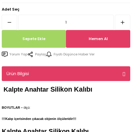
Tepsi / Tabak / Peçetelik Kalıpları
Balon Kalıpları
Adet Seç
Dekorasyon Aplik Kalıpları
Tütsülük Silikonkalıpları
Sepete Ekle
Hemen Al
Mum Kabı & Mumluk Silikon Kalıpları
Yorum Yap
Paylaş
Fiyatı Düşünce Haber Ver
Pano, Tabanlık Silikon Kalıpları
Ürün Bilgisi
Silikon Kalıbı
Kalpte Anahtar
BOYUTLAR –
ölçü:
!!!Kalıp içerisinden çıkacak objenin ölçüleridir!!!
Kalpte Anahtar
Silikon Kalıbı