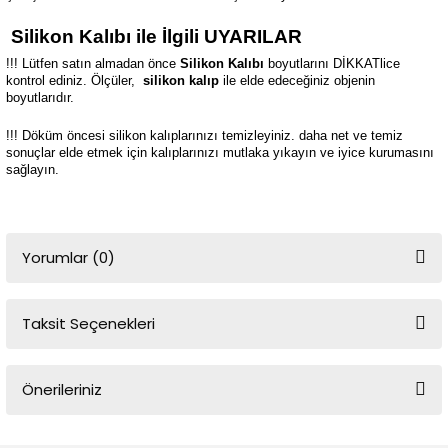
Silikon Kalıbı ile İlgili UYARILAR
!!! Lütfen satın almadan önce
Silikon Kalıbı
boyutlarını DİKKATlice
kontrol ediniz. Ölçüler,
silikon kalıp
ile elde edeceğiniz objenin
boyutlarıdır.
!!! Döküm öncesi silikon kalıplarınızı temizleyiniz. daha net ve temiz
sonuçlar elde etmek için kalıplarınızı mutlaka yıkayın ve iyice kurumasını
sağlayın.
Yorumlar (0)
Taksit Seçenekleri
Bu ürüne ilk yorumu siz yapın!
Önerileriniz
Yorum Yaz
Bu ürünün fiyat bilgisi, resim, ürün açıklamalarında ve diğer