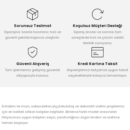
konularda yetersiz gördüğünüz noktaları öneri formunu kullanarak
tarafımıza iletebilirsiniz.
Görüş ve önerileriniz için teşekkür ederiz.
Sorunsuz Teslimat
Koşulsuz Müşteri Desteği
Ürün resmi kalitesiz, bozuk veya görüntülenemiyor.
Siparişiniz özenle hazırlanır, hızlı ve
Sipariş öncesi ve sonrası tüm
Ürün açıklamasında eksik bilgiler bulunuyor.
güvenli şekilde kapınıza ulaştırılır.
süreçlerde hızlı ve çözüm odaklı
destek sunuyoruz.
Ürün bilgilerinde hatalar bulunuyor.
Ürün fiyatı diğer sitelerden daha pahalı.
Bu ürüne benzer farklı alternatifler olmalı.
Güvenli Alışveriş
Kredi Kartına Taksit
Tüm işlemleriniz gelişmiş güvenlik
Alışverişlerinizi bütçenize uygun taksit
altyapısıyla korunur.
seçenekleriyle kolayca tamamlayın.
Gönder
Enhobim ile mum, sabun,beton,alçı,kokulutaş ve dekoratif üretim projeleriniz
için en kaliteli silikon kalıpları keşfedin. Binlerce farklı model arasından
ihtiyacınıza uygun kalıpları seçin, yaratıcılığınızı özgür bırakın ve üretime
hemen başlayın.