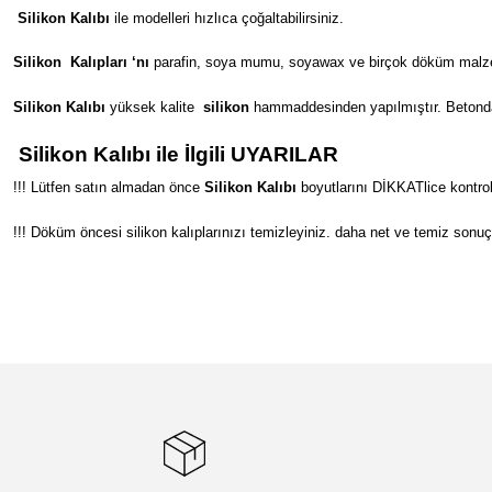
Silikon Kalıbı
ile modelleri hızlıca çoğaltabilirsiniz.
Silikon
Kalıpları ‘nı
parafin, soya mumu, soyawax ve birçok döküm malzeme
Silikon Kalıbı
yüksek kalite
silikon
hammaddesinden yapılmıştır. Betondan s
Silikon Kalıbı ile İlgili UYARILAR
!!! Lütfen satın almadan önce
Silikon Kalıbı
boyutlarını DİKKATlice kontrol
!!! Döküm öncesi silikon kalıplarınızı temizleyiniz. daha net ve temiz sonuç
Bu ürünün fiyat bilgisi, resim, ürün açıklamalarında ve diğer konular
Görüş ve önerileriniz için teşekkür ederiz.
Ürün resmi kalitesiz, bozuk veya görüntülenemiyor.
Ürün açıklamasında eksik bilgiler bulunuyor.
Ürün bilgilerinde hatalar bulunuyor.