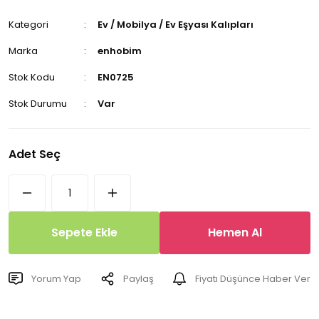
Kategori
Ev / Mobilya / Ev Eşyası Kalıpları
Marka
enhobim
Stok Kodu
EN0725
Stok Durumu
Var
Adet Seç
Sepete Ekle
Hemen Al
Yorum Yap
Paylaş
Fiyatı Düşünce Haber Ver