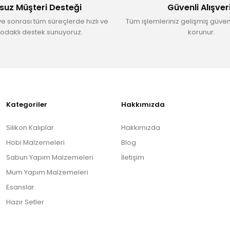
suz Müşteri Desteği
Güvenli Alışver
ve sonrası tüm süreçlerde hızlı ve
Tüm işlemleriniz gelişmiş güvenl
odaklı destek sunuyoruz.
korunur.
Gönder
Kategoriler
Hakkımızda
Silikon Kalıplar
Hakkımızda
Hobi Malzemeleri
Blog
Sabun Yapım Malzemeleri
İletişim
Mum Yapım Malzemeleri
Esanslar
Hazır Setler