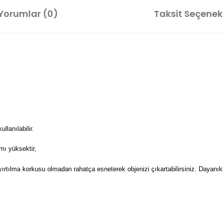
Yorumlar (0)
Taksit Seçenekl
lanılabilir.
mı yüksektir,
 yırtılma korkusu olmadan rahatça esneterek objenizi çıkartabilirsiniz. Dayanıkl