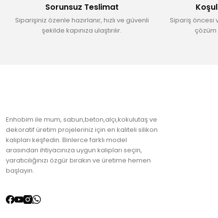
Sorunsuz Teslimat
Koşul
Ürün fiyatı diğer sitelerden daha pahalı.
Siparişiniz özenle hazırlanır, hızlı ve güvenli
Sipariş öncesi 
Bu ürüne benzer farklı alternatifler olmalı.
şekilde kapınıza ulaştırılır.
çözüm 
Enhobim ile mum, sabun,beton,alçı,kokulutaş ve
dekoratif üretim projeleriniz için en kaliteli silikon
kalıpları keşfedin. Binlerce farklı model
arasından ihtiyacınıza uygun kalıpları seçin,
yaratıcılığınızı özgür bırakın ve üretime hemen
başlayın.