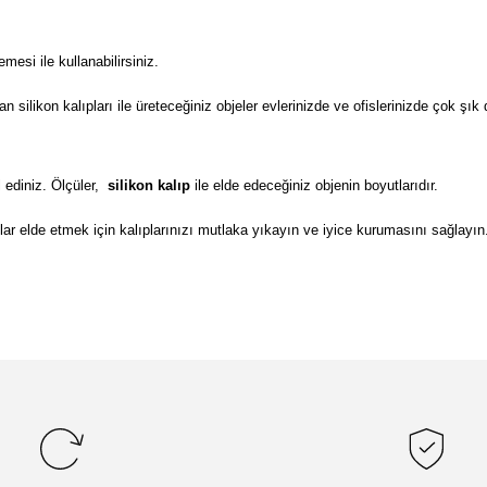
si ile kullanabilirsiniz.
ilikon kalıpları ile üreteceğiniz objeler evlerinizde ve ofislerinizde çok şık 
 ediniz. Ölçüler,
silikon kalıp
ile elde edeceğiniz objenin boyutlarıdır.
lar elde etmek için kalıplarınızı mutlaka yıkayın ve iyice kurumasını sağlayın
da yetersiz gördüğünüz noktaları öneri formunu kullanarak tarafımıza il
Bu ürüne ilk yorumu siz yapın!
Yorum Yaz