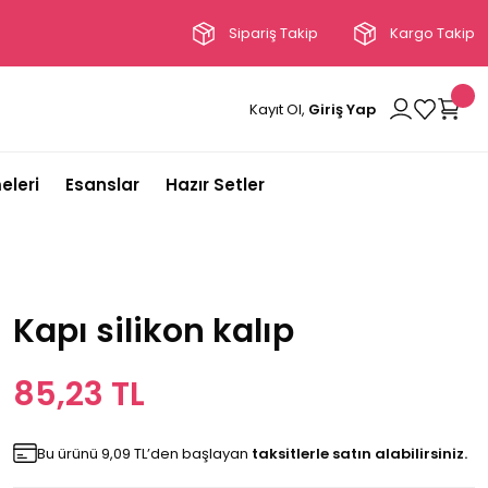
Sipariş Takip
Kargo Takip
Kayıt Ol,
Giriş Yap
eleri
Esanslar
Hazır Setler
Kapı silikon kalıp
85,23 TL
Bu ürünü 9,09 TL’den başlayan
taksitlerle satın alabilirsiniz.