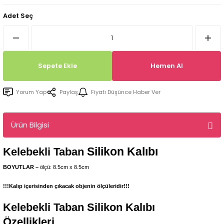
Tepsi / Tabak / Peçetelik Kalıpları
Balon Kalıpları
Adet Seç
Dekorasyon Aplik Kalıpları
Tütsülük Silikonkalıpları
Sepete Ekle
Hemen Al
Mum Kabı & Mumluk Silikon Kalıpları
Yorum Yap
Paylaş
Fiyatı Düşünce Haber Ver
Pano, Tabanlık Silikon Kalıpları
Ürün Bilgisi
Silikon Kalıbı
Kelebekli Taban
BOYUTLAR –
ölçü: 8.5cm x 8.5cm
!!!Kalıp içerisinden çıkacak objenin ölçüleridir!!!
Kelebekli Taban
Silikon Kalıbı
Özellikleri