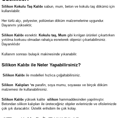
Silikon Kokulu Taş Kalıbı
sabun, mum, beton ve kokulu taş dökümü için
kullanılabilir.
Her türlü alçı, polyester, poliüretan döküm malzemelerine uygundur.
Dayanımı yüksektir,
Silikon Kalıbı
esnektir.
Kokulu taş, Mum
gibi kırılgan ürünleri çıkartırken
yırtılma korkusu olmadan rahatça esneterek objenizi çıkartabilirsiniz.
Dayanıklıdır
Kullanım sonrası bulaşık makinesinde yıkanabilir.
Silikon Kalıbı ile Neler Yapabilirsiniz?
Silikon Kalıbı
ile modelleri hızlıca çoğaltabilirsiniz.
Silikon
Kalıpları ‘nı
parafin, soya mumu, soyawax ve birçok döküm
malzemesi ile kullanabilirsiniz.
Silikon Kalıbı
yüksek kalite
silikon
hammaddesinden yapılmıştır.
Betondan silikon kalıpları ile üreteceğiniz objeler evlerinizde ve ofislerinizde
çok şık duracaktır. Üstelik enhobim ile çok kolay.