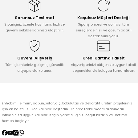
Görüş ve önerileriniz için teşekkür ederiz.
Sorunsuz Teslimat
Koşulsuz Müşteri Desteği
Ürün resmi kalitesiz, bozuk veya görüntülenemiyor.
Siparişiniz özenle hazırlanır, hızlı ve
Sipariş öncesi ve sonrası tüm
Ürün açıklamasında eksik bilgiler bulunuyor.
güvenli şekilde kapınıza ulaştırılır.
süreçlerde hızlı ve çözüm odaklı
destek sunuyoruz.
Ürün bilgilerinde hatalar bulunuyor.
Ürün fiyatı diğer sitelerden daha pahalı.
Bu ürüne benzer farklı alternatifler olmalı.
Güvenli Alışveriş
Kredi Kartına Taksit
Tüm işlemleriniz gelişmiş güvenlik
Alışverişlerinizi bütçenize uygun taksit
altyapısıyla korunur.
seçenekleriyle kolayca tamamlayın.
Gönder
Enhobim ile mum, sabun,beton,alçı,kokulutaş ve dekoratif üretim projeleriniz
için en kaliteli silikon kalıpları keşfedin. Binlerce farklı model arasından
ihtiyacınıza uygun kalıpları seçin, yaratıcılığınızı özgür bırakın ve üretime
hemen başlayın.