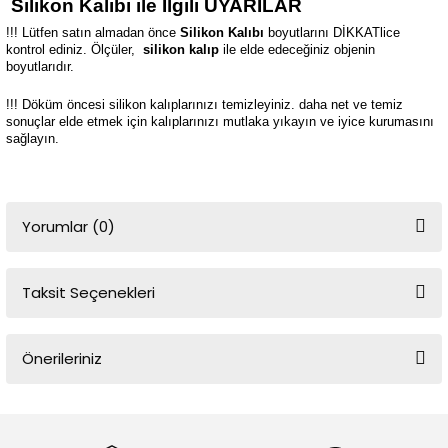
Silikon Kalıbı ile İlgili UYARILAR
!!! Lütfen satın almadan önce
Silikon Kalıbı
boyutlarını DİKKATlice
kontrol ediniz. Ölçüler,
silikon kalıp
ile elde edeceğiniz objenin
boyutlarıdır.
!!! Döküm öncesi silikon kalıplarınızı temizleyiniz. daha net ve temiz
sonuçlar elde etmek için kalıplarınızı mutlaka yıkayın ve iyice kurumasını
sağlayın.
Yorumlar (0)
Taksit Seçenekleri
Bu ürüne ilk yorumu siz yapın!
Önerileriniz
Yorum Yaz
Bu ürünün fiyat bilgisi, resim, ürün açıklamalarında ve diğer
konularda yetersiz gördüğünüz noktaları öneri formunu kullanarak
tarafımıza iletebilirsiniz.