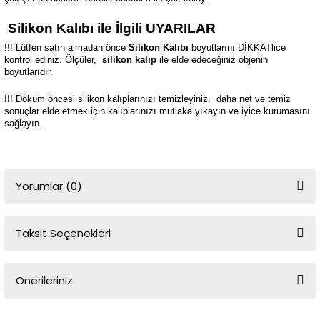
Silikon Kalıbı ile İlgili UYARILAR
!!! Lütfen satın almadan önce
Silikon Kalıbı
boyutlarını DİKKATlice
kontrol ediniz. Ölçüler,
silikon kalıp
ile elde edeceğiniz objenin
boyutlarıdır.
!!! Döküm öncesi silikon kalıplarınızı temizleyiniz.
daha net ve temiz
sonuçlar elde etmek için kalıplarınızı mutlaka yıkayın ve iyice kurumasını
sağlayın.
Yorumlar (0)
Taksit Seçenekleri
Bu ürüne ilk yorumu siz yapın!
Önerileriniz
Yorum Yaz
Bu ürünün fiyat bilgisi, resim, ürün açıklamalarında ve diğer