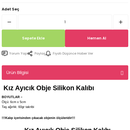
Tepsi / Tabak / Peçetelik Kalıpları
Balon Kalıpları
Adet Seç
Dekorasyon Aplik Kalıpları
Tütsülük Silikonkalıpları
Sepete Ekle
Hemen Al
Mum Kabı & Mumluk Silikon Kalıpları
Yorum Yap
Paylaş
Fiyatı Düşünce Haber Ver
Pano, Tabanlık Silikon Kalıpları
Ürün Bilgisi
Kız Ayıcık Obje
Silikon Kalıbı
BOYUTLAR –
Ölçü: 6cm x 5cm
Taş ağırlık: 60gr takribi
!!!Kalıp içerisinden çıkacak objenin ölçüleridir!!!