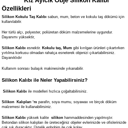
Kız Ayıcık Obje
Silikon Kalıbı
Özellikleri
Silikon Kokulu Taş Kalıbı
sabun, mum, beton ve kokulu taş dökümü için
kullanılabilir.
Her türlü alçı, polyester, poliüretan döküm malzemelerine uygundur.
Dayanımı yüksektir,
Silikon Kalıbı
esnektir.
Kokulu taş, Mum
gibi kırılgan ürünleri çıkartırken
yırtılma korkusu olmadan rahatça esneterek objenizi çıkartabilirsiniz.
Dayanıklıdır
Kullanım sonrası bulaşık makinesinde yıkanabilir.
Silikon Kalıbı ile Neler Yapabilirsiniz?
Silikon Kalıbı
ile modelleri hızlıca çoğaltabilirsiniz.
Silikon
Kalıpları ‘nı
parafin, soya mumu, soyawax ve birçok döküm
malzemesi ile kullanabilirsiniz.
Silikon Kalıbı
yüksek kalite
silikon
hammaddesinden yapılmıştır.
Betondan silikon kalıpları ile üreteceğiniz objeler evlerinizde ve ofislerinizde
çok şık duracaktır. Üstelik enhobim ile çok kolay.