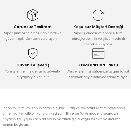
konularda yetersiz gördüğünüz noktaları öneri formunu kullanarak
tarafımıza iletebilirsiniz.
Görüş ve önerileriniz için teşekkür ederiz.
Sorunsuz Teslimat
Koşulsuz Müşteri Desteği
Ürün resmi kalitesiz, bozuk veya görüntülenemiyor.
Siparişiniz özenle hazırlanır, hızlı ve
Sipariş öncesi ve sonrası tüm
Ürün açıklamasında eksik bilgiler bulunuyor.
güvenli şekilde kapınıza ulaştırılır.
süreçlerde hızlı ve çözüm odaklı
destek sunuyoruz.
Ürün bilgilerinde hatalar bulunuyor.
Ürün fiyatı diğer sitelerden daha pahalı.
Bu ürüne benzer farklı alternatifler olmalı.
Güvenli Alışveriş
Kredi Kartına Taksit
Tüm işlemleriniz gelişmiş güvenlik
Alışverişlerinizi bütçenize uygun taksit
altyapısıyla korunur.
seçenekleriyle kolayca tamamlayın.
Gönder
Enhobim ile mum, sabun,beton,alçı,kokulutaş ve dekoratif üretim projeleriniz
için en kaliteli silikon kalıpları keşfedin. Binlerce farklı model arasından
ihtiyacınıza uygun kalıpları seçin, yaratıcılığınızı özgür bırakın ve üretime
hemen başlayın.