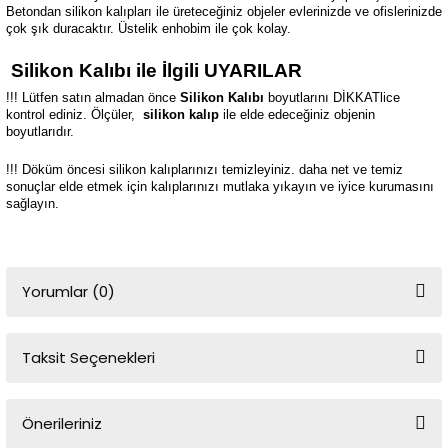
Betondan silikon kalıpları ile üreteceğiniz objeler evlerinizde ve ofislerinizde
çok şık duracaktır. Üstelik enhobim ile çok kolay.
Silikon Kalıbı ile İlgili UYARILAR
!!! Lütfen satın almadan önce
Silikon Kalıbı
boyutlarını DİKKATlice
kontrol ediniz. Ölçüler,
silikon kalıp
ile elde edeceğiniz objenin
boyutlarıdır.
!!! Döküm öncesi silikon kalıplarınızı temizleyiniz. daha net ve temiz
sonuçlar elde etmek için kalıplarınızı mutlaka yıkayın ve iyice kurumasını
sağlayın.
Yorumlar (0)
Taksit Seçenekleri
Bu ürüne ilk yorumu siz yapın!
Önerileriniz
Yorum Yaz