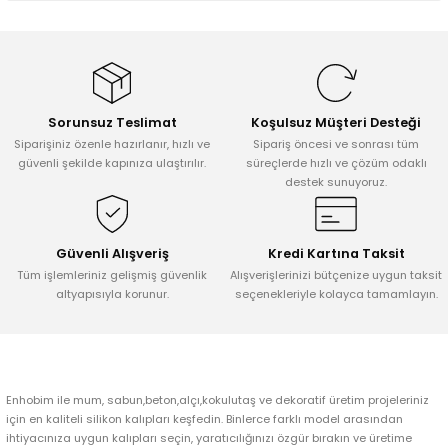
Bu ürünün fiyat bilgisi, resim, ürün açıklamalarında ve diğer
konularda yetersiz gördüğünüz noktaları öneri formunu kullanarak
tarafımıza iletebilirsiniz.
Görüş ve önerileriniz için teşekkür ederiz.
Sorunsuz Teslimat
Koşulsuz Müşteri Desteği
Ürün resmi kalitesiz, bozuk veya görüntülenemiyor.
Siparişiniz özenle hazırlanır, hızlı ve
Sipariş öncesi ve sonrası tüm
Ürün açıklamasında eksik bilgiler bulunuyor.
güvenli şekilde kapınıza ulaştırılır.
süreçlerde hızlı ve çözüm odaklı
destek sunuyoruz.
Ürün bilgilerinde hatalar bulunuyor.
Ürün fiyatı diğer sitelerden daha pahalı.
Bu ürüne benzer farklı alternatifler olmalı.
Güvenli Alışveriş
Kredi Kartına Taksit
Tüm işlemleriniz gelişmiş güvenlik
Alışverişlerinizi bütçenize uygun taksit
altyapısıyla korunur.
seçenekleriyle kolayca tamamlayın.
Gönder
Enhobim ile mum, sabun,beton,alçı,kokulutaş ve dekoratif üretim projeleriniz
için en kaliteli silikon kalıpları keşfedin. Binlerce farklı model arasından
ihtiyacınıza uygun kalıpları seçin, yaratıcılığınızı özgür bırakın ve üretime