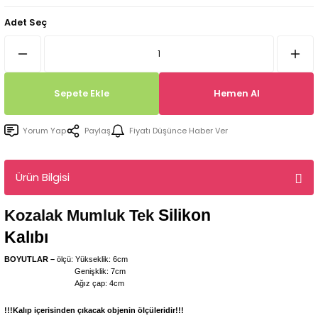
Tepsi / Tabak / Peçetelik Kalıpları
Balon Kalıpları
Adet Seç
Dekorasyon Aplik Kalıpları
Tütsülük Silikonkalıpları
Sepete Ekle
Hemen Al
Mum Kabı & Mumluk Silikon Kalıpları
Yorum Yap
Paylaş
Fiyatı Düşünce Haber Ver
Pano, Tabanlık Silikon Kalıpları
Ürün Bilgisi
Silikon
Kozalak Mumluk Tek
Kalıbı
BOYUTLAR –
ölçü: Yükseklik: 6cm
Genişklik: 7cm
Ağız çap: 4cm
!!!Kalıp içerisinden çıkacak objenin ölçüleridir!!!