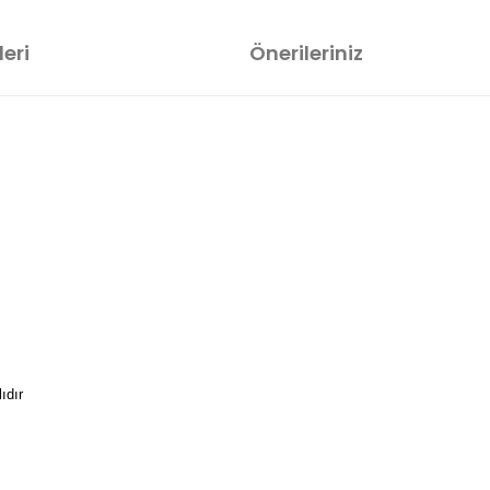
eri
Önerileriniz
ıdır