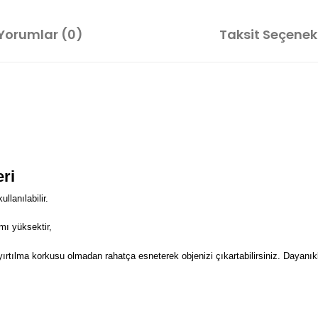
Yorumlar (0)
Taksit Seçenekl
eri
lanılabilir.
mı yüksektir,
 yırtılma korkusu olmadan rahatça esneterek objenizi çıkartabilirsiniz. Dayanıkl