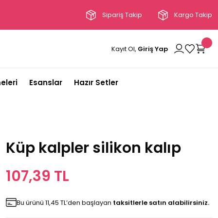
Sipariş Takip
Kargo Takip
Kayıt Ol,
Giriş Yap
eleri
Esanslar
Hazır Setler
Küp kalpler silikon kalıp
107,39 TL
Bu ürünü 11,45 TL’den başlayan
taksitlerle satın alabilirsiniz.