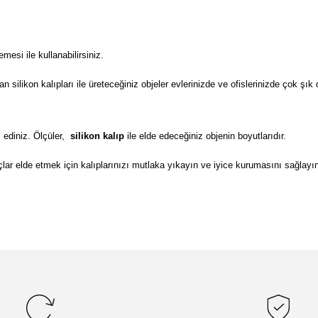
si ile kullanabilirsiniz.
ilikon kalıpları ile üreteceğiniz objeler evlerinizde ve ofislerinizde çok şık 
 ediniz. Ölçüler,
silikon kalıp
ile elde edeceğiniz objenin boyutlarıdır.
lar elde etmek için kalıplarınızı mutlaka yıkayın ve iyice kurumasını sağlayı
da yetersiz gördüğünüz noktaları öneri formunu kullanarak tarafımıza il
Bu ürüne ilk yorumu siz yapın!
Yorum Yaz