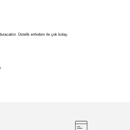
duracaktır. Üstelik enhobim ile çok kolay.
n.
etebilirsiniz.