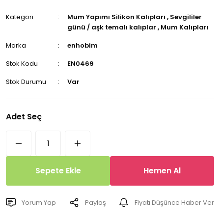
Kategori
Mum Yapımı Silikon Kalıpları
,
Sevgililer
günü / aşk temalı kalıplar
,
Mum Kalıpları
Marka
enhobim
Stok Kodu
EN0469
Stok Durumu
Var
Adet Seç
Sepete Ekle
Hemen Al
Yorum Yap
Paylaş
Fiyatı Düşünce Haber Ver