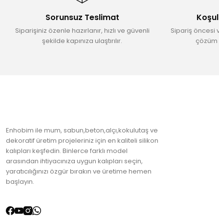
Ürün bilgilerinde hatalar bulunuyor.
Sorunsuz Teslimat
Koşul
Ürün fiyatı diğer sitelerden daha pahalı.
Siparişiniz özenle hazırlanır, hızlı ve güvenli
Sipariş öncesi 
Bu ürüne benzer farklı alternatifler olmalı.
şekilde kapınıza ulaştırılır.
çözüm 
Enhobim ile mum, sabun,beton,alçı,kokulutaş ve
dekoratif üretim projeleriniz için en kaliteli silikon
kalıpları keşfedin. Binlerce farklı model
arasından ihtiyacınıza uygun kalıpları seçin,
yaratıcılığınızı özgür bırakın ve üretime hemen
başlayın.