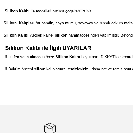
Silikon Kalıbı
ile modelleri hızlıca çoğaltabilirsiniz.
Silikon
Kalıpları ‘nı
parafin, soya mumu, soyawax ve birçok döküm malzeme
Silikon Kalıbı
yüksek kalite
silikon
hammaddesinden yapılmıştır. Betondan s
Silikon Kalıbı ile İlgili UYARILAR
!!! Lütfen satın almadan önce
Silikon Kalıbı
boyutlarını DİKKATlice kontrol
!!! Döküm öncesi silikon kalıplarınızı temizleyiniz.
daha net ve temiz sonuç
Bu ürünün fiyat bilgisi, resim, ürün açıklamalarında ve diğer konular
Görüş ve önerileriniz için teşekkür ederiz.
Ürün resmi kalitesiz, bozuk veya görüntülenemiyor.
Ürün açıklamasında eksik bilgiler bulunuyor.