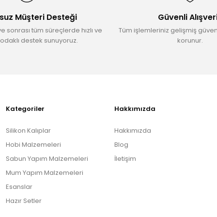
suz Müşteri Desteği
Güvenli Alışver
ve sonrası tüm süreçlerde hızlı ve
Tüm işlemleriniz gelişmiş güvenl
odaklı destek sunuyoruz.
korunur.
Gönder
Kategoriler
Hakkımızda
Silikon Kalıplar
Hakkımızda
Hobi Malzemeleri
Blog
Sabun Yapım Malzemeleri
İletişim
Mum Yapım Malzemeleri
Esanslar
Hazır Setler