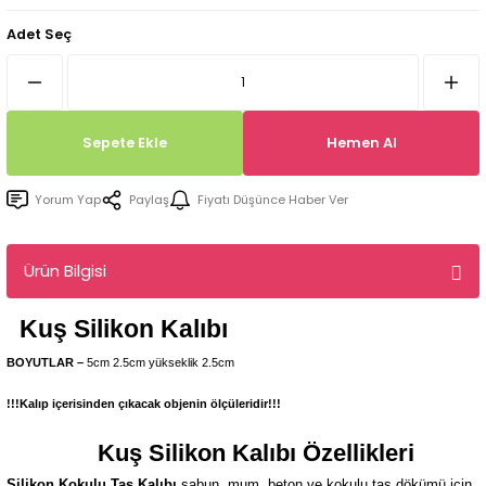
Tepsi / Tabak / Peçetelik Kalıpları
Balon Kalıpları
Adet Seç
Dekorasyon Aplik Kalıpları
Tütsülük Silikonkalıpları
Sepete Ekle
Hemen Al
Mum Kabı & Mumluk Silikon Kalıpları
Yorum Yap
Paylaş
Fiyatı Düşünce Haber Ver
Pano, Tabanlık Silikon Kalıpları
Ürün Bilgisi
Kuş
Silikon Kalıbı
BOYUTLAR –
5cm 2.5cm yükseklik 2.5cm
!!!Kalıp içerisinden çıkacak objenin ölçüleridir!!!
Kuş
Silikon Kalıbı Özellikleri
Silikon Kokulu Taş Kalıbı
sabun, mum, beton ve kokulu taş dökümü için