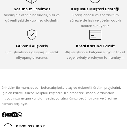
Sorunsuz Teslimat
Koşulsuz Müşteri Desteği
Ürün resmi kalitesiz, bozuk veya görüntülenemiyor.
Siparişiniz özenle hazırlanır, hızlı ve
Sipariş öncesi ve sonrası tüm
Ürün açıklamasında eksik bilgiler bulunuyor.
güvenli şekilde kapınıza ulaştırılır.
süreçlerde hızlı ve çözüm odaklı
destek sunuyoruz.
Ürün bilgilerinde hatalar bulunuyor.
Ürün fiyatı diğer sitelerden daha pahalı.
Bu ürüne benzer farklı alternatifler olmalı.
Güvenli Alışveriş
Kredi Kartına Taksit
Tüm işlemleriniz gelişmiş güvenlik
Alışverişlerinizi bütçenize uygun taksit
altyapısıyla korunur.
seçenekleriyle kolayca tamamlayın.
Gönder
Enhobim ile mum, sabun,beton,alçı,kokulutaş ve dekoratif üretim projeleriniz
için en kaliteli silikon kalıpları keşfedin. Binlerce farklı model arasından
ihtiyacınıza uygun kalıpları seçin, yaratıcılığınızı özgür bırakın ve üretime
hemen başlayın.
0 535 022 16 77