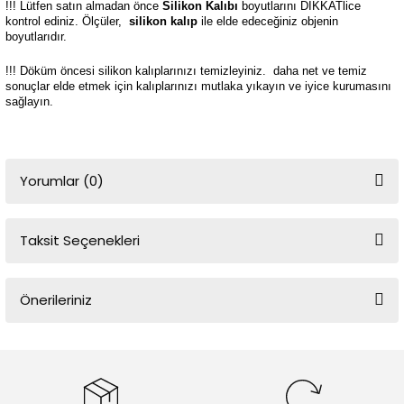
!!! Lütfen satın almadan önce
Silikon Kalıbı
boyutlarını DİKKATlice
kontrol ediniz. Ölçüler,
silikon kalıp
ile elde edeceğiniz objenin
boyutlarıdır.
!!! Döküm öncesi silikon kalıplarınızı temizleyiniz.
daha net ve temiz
sonuçlar elde etmek için kalıplarınızı mutlaka yıkayın ve iyice kurumasını
sağlayın.
Yorumlar (0)
Taksit Seçenekleri
Bu ürüne ilk yorumu siz yapın!
Önerileriniz
Yorum Yaz
Bu ürünün fiyat bilgisi, resim, ürün açıklamalarında ve diğer
konularda yetersiz gördüğünüz noktaları öneri formunu kullanarak
tarafımıza iletebilirsiniz.
Görüş ve önerileriniz için teşekkür ederiz.