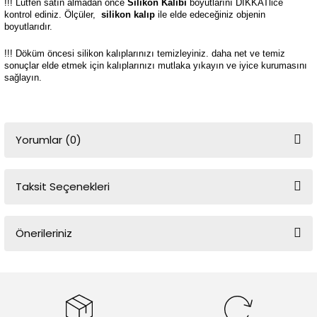
!!! Lütfen satın almadan önce
Silikon Kalıbı
boyutlarını DİKKATlice
kontrol ediniz. Ölçüler,
silikon kalıp
ile elde edeceğiniz objenin
boyutlarıdır.
!!! Döküm öncesi silikon kalıplarınızı temizleyiniz. daha net ve temiz
sonuçlar elde etmek için kalıplarınızı mutlaka yıkayın ve iyice kurumasını
sağlayın.
Yorumlar (0)
Taksit Seçenekleri
Bu ürüne ilk yorumu siz yapın!
Önerileriniz
Yorum Yaz
Bu ürünün fiyat bilgisi, resim, ürün açıklamalarında ve diğer
konularda yetersiz gördüğünüz noktaları öneri formunu kullanarak
tarafımıza iletebilirsiniz.
Görüş ve önerileriniz için teşekkür ederiz.