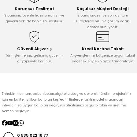
Sorunsuz Teslimat
Koşulsuz Müşteri Desteği
Ürün resmi kalitesiz, bozuk veya görüntülenemiyor.
Siparişiniz özenle hazırlanır, hızlı ve
Sipariş öncesi ve sonrası tüm
Ürün açıklamasında eksik bilgiler bulunuyor.
güvenli şekilde kapınıza ulaştırılır.
süreçlerde hızlı ve çözüm odaklı
destek sunuyoruz.
Ürün bilgilerinde hatalar bulunuyor.
Ürün fiyatı diğer sitelerden daha pahalı.
Bu ürüne benzer farklı alternatifler olmalı.
Güvenli Alışveriş
Kredi Kartına Taksit
Tüm işlemleriniz gelişmiş güvenlik
Alışverişlerinizi bütçenize uygun taksit
altyapısıyla korunur.
seçenekleriyle kolayca tamamlayın.
Gönder
Enhobim ile mum, sabun,beton,alçı,kokulutaş ve dekoratif üretim projeleriniz
için en kaliteli silikon kalıpları keşfedin. Binlerce farklı model arasından
ihtiyacınıza uygun kalıpları seçin, yaratıcılığınızı özgür bırakın ve üretime
hemen başlayın.
0 535 022 16 77