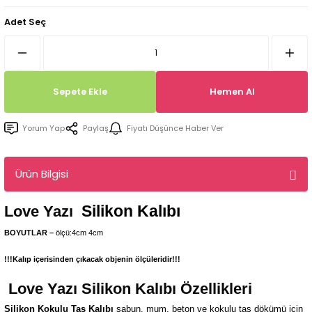
Tepsi / Tabak / Peçetelik Kalıpları
Balon Kalıpları
Adet Seç
Dekorasyon Aplik Kalıpları
Tütsülük Silikonkalıpları
Sepete Ekle
Hemen Al
Mum Kabı & Mumluk Silikon Kalıpları
Yorum Yap
Paylaş
Fiyatı Düşünce Haber Ver
Pano, Tabanlık Silikon Kalıpları
Ürün Bilgisi
Silikon Kalıbı
Love Yazı
BOYUTLAR –
ölçü:4cm 4cm
!!!Kalıp içerisinden çıkacak objenin ölçüleridir!!!
Love Yazı
Silikon Kalıbı Özellikleri
Silikon Kokulu Taş Kalıbı
sabun, mum, beton ve kokulu taş dökümü için