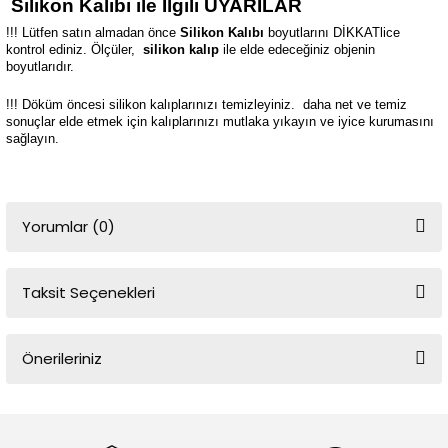
Silikon Kalıbı ile İlgili UYARILAR
!!! Lütfen satın almadan önce
Silikon Kalıbı
boyutlarını DİKKATlice
kontrol ediniz. Ölçüler,
silikon kalıp
ile elde edeceğiniz objenin
boyutlarıdır.
!!! Döküm öncesi silikon kalıplarınızı temizleyiniz.
daha net ve temiz
sonuçlar elde etmek için kalıplarınızı mutlaka yıkayın ve iyice kurumasını
sağlayın.
Yorumlar (0)
Taksit Seçenekleri
Bu ürüne ilk yorumu siz yapın!
Önerileriniz
Yorum Yaz
Bu ürünün fiyat bilgisi, resim, ürün açıklamalarında ve diğer
konularda yetersiz gördüğünüz noktaları öneri formunu kullanarak
tarafımıza iletebilirsiniz.