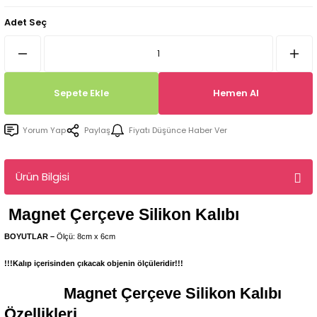
Tepsi / Tabak / Peçetelik Kalıpları
Balon Kalıpları
Adet Seç
Dekorasyon Aplik Kalıpları
Tütsülük Silikonkalıpları
Sepete Ekle
Hemen Al
Mum Kabı & Mumluk Silikon Kalıpları
Yorum Yap
Paylaş
Fiyatı Düşünce Haber Ver
Pano, Tabanlık Silikon Kalıpları
Ürün Bilgisi
Magnet Çerçeve
Silikon Kalıbı
BOYUTLAR –
Ölçü: 8cm x 6cm
!!!Kalıp içerisinden çıkacak objenin ölçüleridir!!!
Magnet Çerçeve
Silikon Kalıbı
Özellikleri