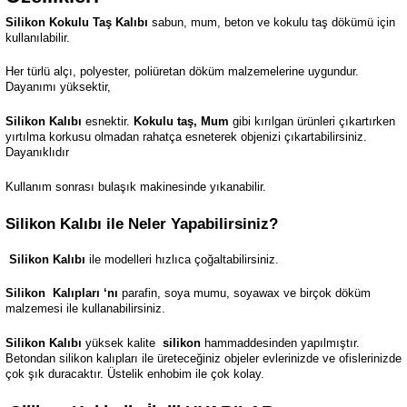
Silikon Kokulu Taş Kalıbı
sabun, mum, beton ve kokulu taş dökümü için
kullanılabilir.
Her türlü alçı, polyester, poliüretan döküm malzemelerine uygundur.
Dayanımı yüksektir,
Silikon Kalıbı
esnektir.
Kokulu taş, Mum
gibi kırılgan ürünleri çıkartırken
yırtılma korkusu olmadan rahatça esneterek objenizi çıkartabilirsiniz.
Dayanıklıdır
Kullanım sonrası bulaşık makinesinde yıkanabilir.
Silikon Kalıbı ile Neler Yapabilirsiniz?
Silikon Kalıbı
ile modelleri hızlıca çoğaltabilirsiniz.
Silikon
Kalıpları ‘nı
parafin, soya mumu, soyawax ve birçok döküm
malzemesi ile kullanabilirsiniz.
Silikon Kalıbı
yüksek kalite
silikon
hammaddesinden yapılmıştır.
Betondan silikon kalıpları ile üreteceğiniz objeler evlerinizde ve ofislerinizde
çok şık duracaktır. Üstelik enhobim ile çok kolay.