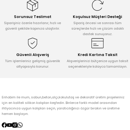
Görüş ve önerileriniz için teşekkür ederiz.
Sorunsuz Teslimat
Koşulsuz Müşteri Desteği
Ürün resmi kalitesiz, bozuk veya görüntülenemiyor.
Siparişiniz özenle hazırlanır, hızlı ve
Sipariş öncesi ve sonrası tüm
Ürün açıklamasında eksik bilgiler bulunuyor.
güvenli şekilde kapınıza ulaştırılır.
süreçlerde hızlı ve çözüm odaklı
destek sunuyoruz.
Ürün bilgilerinde hatalar bulunuyor.
Ürün fiyatı diğer sitelerden daha pahalı.
Bu ürüne benzer farklı alternatifler olmalı.
Güvenli Alışveriş
Kredi Kartına Taksit
Tüm işlemleriniz gelişmiş güvenlik
Alışverişlerinizi bütçenize uygun taksit
altyapısıyla korunur.
seçenekleriyle kolayca tamamlayın.
Gönder
Enhobim ile mum, sabun,beton,alçı,kokulutaş ve dekoratif üretim projeleriniz
için en kaliteli silikon kalıpları keşfedin. Binlerce farklı model arasından
ihtiyacınıza uygun kalıpları seçin, yaratıcılığınızı özgür bırakın ve üretime
hemen başlayın.