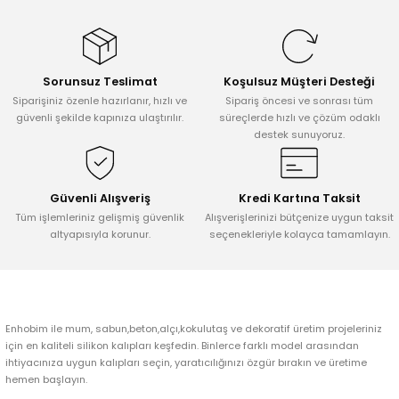
konularda yetersiz gördüğünüz noktaları öneri formunu kullanarak
tarafımıza iletebilirsiniz.
Görüş ve önerileriniz için teşekkür ederiz.
Sorunsuz Teslimat
Koşulsuz Müşteri Desteği
Ürün resmi kalitesiz, bozuk veya görüntülenemiyor.
Siparişiniz özenle hazırlanır, hızlı ve
Sipariş öncesi ve sonrası tüm
Ürün açıklamasında eksik bilgiler bulunuyor.
güvenli şekilde kapınıza ulaştırılır.
süreçlerde hızlı ve çözüm odaklı
destek sunuyoruz.
Ürün bilgilerinde hatalar bulunuyor.
Ürün fiyatı diğer sitelerden daha pahalı.
Bu ürüne benzer farklı alternatifler olmalı.
Güvenli Alışveriş
Kredi Kartına Taksit
Tüm işlemleriniz gelişmiş güvenlik
Alışverişlerinizi bütçenize uygun taksit
altyapısıyla korunur.
seçenekleriyle kolayca tamamlayın.
Gönder
Enhobim ile mum, sabun,beton,alçı,kokulutaş ve dekoratif üretim projeleriniz
için en kaliteli silikon kalıpları keşfedin. Binlerce farklı model arasından
ihtiyacınıza uygun kalıpları seçin, yaratıcılığınızı özgür bırakın ve üretime
hemen başlayın.