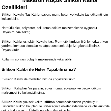
Makaron Küçük
Silikon Kalıbı
Özellikleri
Silikon Kokulu Taş Kalıbı
sabun, mum, beton ve kokulu taş dökümü için
kullanılabilir.
Her türlü alçı, polyester, poliüretan döküm malzemelerine uygundur.
Dayanımı yüksektir,
Silikon Kalıbı
esnektir.
Kokulu taş, Mum
gibi kırılgan ürünleri çıkartırken
yırtılma korkusu olmadan rahatça esneterek objenizi çıkartabilirsiniz.
Dayanıklıdır
Kullanım sonrası bulaşık makinesinde yıkanabilir.
Silikon Kalıbı ile Neler Yapabilirsiniz?
Silikon Kalıbı
ile modelleri hızlıca çoğaltabilirsiniz.
Silikon
Kalıpları ‘nı
parafin, soya mumu, soyawax ve birçok döküm
malzemesi ile kullanabilirsiniz.
Silikon Kalıbı
yüksek kalite
silikon
hammaddesinden yapılmıştır.
Betondan silikon kalıpları ile üreteceğiniz objeler evlerinizde ve ofislerinizde
çok şık duracaktır. Üstelik enhobim ile çok kolay.