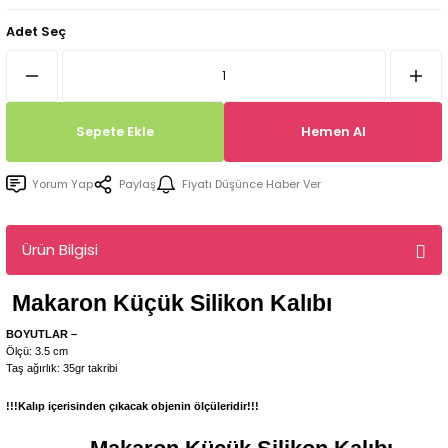
Tepsi / Tabak / Peçetelik Kalıpları
Balon Kalıpları
Adet Seç
Dekorasyon Aplik Kalıpları
Tütsülük Silikonkalıpları
Sepete Ekle
Hemen Al
Mum Kabı & Mumluk Silikon Kalıpları
Yorum Yap
Paylaş
Fiyatı Düşünce Haber Ver
Pano, Tabanlık Silikon Kalıpları
Ürün Bilgisi
Makaron Küçük
Silikon Kalıbı
BOYUTLAR –
Ölçü: 3.5 cm
Taş ağırlık
:
35gr takribi
!!!Kalıp içerisinden çıkacak objenin ölçüleridir!!!