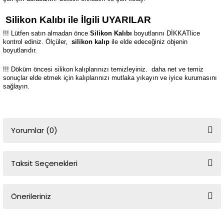
Silikon Kalıbı ile İlgili UYARILAR
!!! Lütfen satın almadan önce
Silikon Kalıbı
boyutlarını DİKKATlice
kontrol ediniz. Ölçüler,
silikon kalıp
ile elde edeceğiniz objenin
boyutlarıdır.
!!! Döküm öncesi silikon kalıplarınızı temizleyiniz.
daha net ve temiz
sonuçlar elde etmek için kalıplarınızı mutlaka yıkayın ve iyice kurumasını
sağlayın.
Yorumlar (0)
Taksit Seçenekleri
Bu ürüne ilk yorumu siz yapın!
Önerileriniz
Yorum Yaz
Bu ürünün fiyat bilgisi, resim, ürün açıklamalarında ve diğer