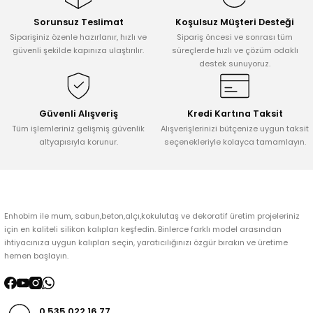
Sorunsuz Teslimat
Koşulsuz Müşteri Desteği
Ürün resmi kalitesiz, bozuk veya görüntülenemiyor.
Siparişiniz özenle hazırlanır, hızlı ve
Sipariş öncesi ve sonrası tüm
Ürün açıklamasında eksik bilgiler bulunuyor.
güvenli şekilde kapınıza ulaştırılır.
süreçlerde hızlı ve çözüm odaklı
destek sunuyoruz.
Ürün bilgilerinde hatalar bulunuyor.
Ürün fiyatı diğer sitelerden daha pahalı.
Bu ürüne benzer farklı alternatifler olmalı.
Güvenli Alışveriş
Kredi Kartına Taksit
Tüm işlemleriniz gelişmiş güvenlik
Alışverişlerinizi bütçenize uygun taksit
altyapısıyla korunur.
seçenekleriyle kolayca tamamlayın.
Gönder
Enhobim ile mum, sabun,beton,alçı,kokulutaş ve dekoratif üretim projeleriniz
için en kaliteli silikon kalıpları keşfedin. Binlerce farklı model arasından
ihtiyacınıza uygun kalıpları seçin, yaratıcılığınızı özgür bırakın ve üretime
hemen başlayın.
0 535 022 16 77