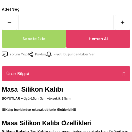
Tepsi / Tabak / Peçetelik Kalıpları
Balon Kalıpları
Adet Seç
Dekorasyon Aplik Kalıpları
Tütsülük Silikonkalıpları
Sepete Ekle
Hemen Al
Mum Kabı & Mumluk Silikon Kalıpları
Yorum Yap
Paylaş
Fiyatı Düşünce Haber Ver
Pano, Tabanlık Silikon Kalıpları
Ürün Bilgisi
Silikon Kalıbı
Masa
BOYUTLAR –
ölçü:6.5cm 3cm yükseklik 1.5cm
!!!Kalıp içerisinden çıkacak objenin ölçüleridir!!!
Masa
Silikon Kalıbı Özellikleri
Silikon Kokulu Taş Kalıbı
sabun, mum, beton ve kokulu taş dökümü için