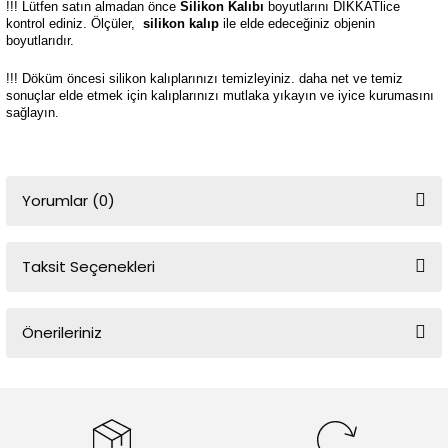
!!! Lütfen satın almadan önce
Silikon Kalıbı
boyutlarını DİKKATlice
kontrol ediniz. Ölçüler,
silikon kalıp
ile elde edeceğiniz objenin
boyutlarıdır.
!!! Döküm öncesi silikon kalıplarınızı temizleyiniz. daha net ve temiz
sonuçlar elde etmek için kalıplarınızı mutlaka yıkayın ve iyice kurumasını
sağlayın.
Yorumlar (0)
Taksit Seçenekleri
Bu ürüne ilk yorumu siz yapın!
Önerileriniz
Yorum Yaz
Bu ürünün fiyat bilgisi, resim, ürün açıklamalarında ve diğer
konularda yetersiz gördüğünüz noktaları öneri formunu kullanarak
tarafımıza iletebilirsiniz.
Görüş ve önerileriniz için teşekkür ederiz.