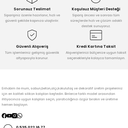
Sorunsuz Teslimat
Koşulsuz Müşteri Desteği
Ürün resmi kalitesiz, bozuk veya görüntülenemiyor.
Siparişiniz özenle hazırlanır, hızlı ve
Sipariş öncesi ve sonrası tüm
Ürün açıklamasında eksik bilgiler bulunuyor.
güvenli şekilde kapınıza ulaştırılır.
süreçlerde hızlı ve çözüm odaklı
destek sunuyoruz.
Ürün bilgilerinde hatalar bulunuyor.
Ürün fiyatı diğer sitelerden daha pahalı.
Bu ürüne benzer farklı alternatifler olmalı.
Güvenli Alışveriş
Kredi Kartına Taksit
Tüm işlemleriniz gelişmiş güvenlik
Alışverişlerinizi bütçenize uygun taksit
altyapısıyla korunur.
seçenekleriyle kolayca tamamlayın.
Gönder
Enhobim ile mum, sabun,beton,alçı,kokulutaş ve dekoratif üretim projeleriniz
için en kaliteli silikon kalıpları keşfedin. Binlerce farklı model arasından
ihtiyacınıza uygun kalıpları seçin, yaratıcılığınızı özgür bırakın ve üretime
hemen başlayın.
0 535 022 16 77