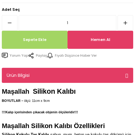
Tepsi / Tabak / Peçetelik Kalıpları
Balon Kalıpları
Adet Seç
Dekorasyon Aplik Kalıpları
Tütsülük Silikonkalıpları
Sepete Ekle
Hemen Al
Mum Kabı & Mumluk Silikon Kalıpları
Yorum Yap
Paylaş
Fiyatı Düşünce Haber Ver
Pano, Tabanlık Silikon Kalıpları
Ürün Bilgisi
Silikon Kalıbı
Maşallah
BOYUTLAR –
ölçü: 11cm x 9cm
!!!Kalıp içerisinden çıkacak objenin ölçüleridir!!!
Maşallah
Silikon Kalıbı Özellikleri
Silikon Kokulu Taş Kalıbı
sabun, mum, beton ve kokulu taş dökümü için