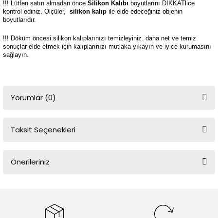
!!! Lütfen satın almadan önce
Silikon Kalıbı
boyutlarını DİKKATlice
kontrol ediniz. Ölçüler,
silikon kalıp
ile elde edeceğiniz objenin
boyutlarıdır.
!!! Döküm öncesi silikon kalıplarınızı temizleyiniz. daha net ve temiz
sonuçlar elde etmek için kalıplarınızı mutlaka yıkayın ve iyice kurumasını
sağlayın.
Yorumlar (0)
Taksit Seçenekleri
Bu ürüne ilk yorumu siz yapın!
Önerileriniz
Yorum Yaz
Bu ürünün fiyat bilgisi, resim, ürün açıklamalarında ve diğer
konularda yetersiz gördüğünüz noktaları öneri formunu kullanarak
tarafımıza iletebilirsiniz.
Görüş ve önerileriniz için teşekkür ederiz.