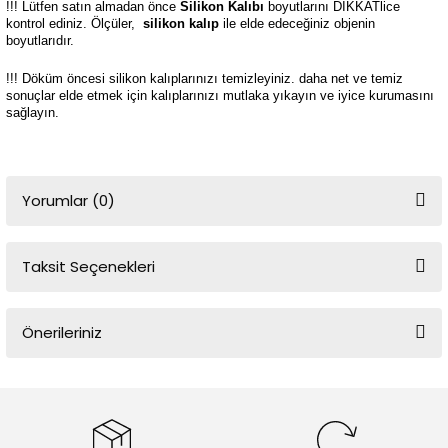
!!! Lütfen satın almadan önce
Silikon Kalıbı
boyutlarını DİKKATlice
kontrol ediniz. Ölçüler,
silikon kalıp
ile elde edeceğiniz objenin
boyutlarıdır.
!!! Döküm öncesi silikon kalıplarınızı temizleyiniz. daha net ve temiz
sonuçlar elde etmek için kalıplarınızı mutlaka yıkayın ve iyice kurumasını
sağlayın.
Yorumlar (0)
Taksit Seçenekleri
Bu ürüne ilk yorumu siz yapın!
Önerileriniz
Yorum Yaz
Bu ürünün fiyat bilgisi, resim, ürün açıklamalarında ve diğer
konularda yetersiz gördüğünüz noktaları öneri formunu kullanarak
tarafımıza iletebilirsiniz.
Görüş ve önerileriniz için teşekkür ederiz.