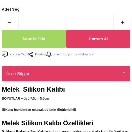
Tepsi / Tabak / Peçetelik Kalıpları
Balon Kalıpları
Adet Seç
Dekorasyon Aplik Kalıpları
Tütsülük Silikonkalıpları
Sepete Ekle
Hemen Al
Mum Kabı & Mumluk Silikon Kalıpları
Yorum Yap
Paylaş
Fiyatı Düşünce Haber Ver
Pano, Tabanlık Silikon Kalıpları
Ürün Bilgisi
Silikon Kalıbı
Melek
BOYUTLAR –
ölçü:7.5cm 5.5cm
!!!Kalıp içerisinden çıkacak objenin ölçüleridir!!!
Melek
Silikon Kalıbı Özellikleri
Silikon Kokulu Taş Kalıbı
sabun, mum, beton ve kokulu taş dökümü için