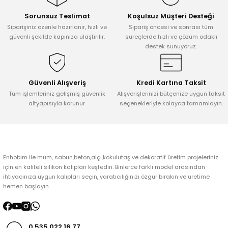
Sorunsuz Teslimat
Koşulsuz Müşteri Desteği
Ürün resmi kalitesiz, bozuk veya görüntülenemiyor.
Siparişiniz özenle hazırlanır, hızlı ve
Sipariş öncesi ve sonrası tüm
Ürün açıklamasında eksik bilgiler bulunuyor.
güvenli şekilde kapınıza ulaştırılır.
süreçlerde hızlı ve çözüm odaklı
destek sunuyoruz.
Ürün bilgilerinde hatalar bulunuyor.
Ürün fiyatı diğer sitelerden daha pahalı.
Bu ürüne benzer farklı alternatifler olmalı.
Güvenli Alışveriş
Kredi Kartına Taksit
Tüm işlemleriniz gelişmiş güvenlik
Alışverişlerinizi bütçenize uygun taksit
altyapısıyla korunur.
seçenekleriyle kolayca tamamlayın.
Gönder
Enhobim ile mum, sabun,beton,alçı,kokulutaş ve dekoratif üretim projeleriniz
için en kaliteli silikon kalıpları keşfedin. Binlerce farklı model arasından
ihtiyacınıza uygun kalıpları seçin, yaratıcılığınızı özgür bırakın ve üretime
hemen başlayın.
0 535 022 16 77