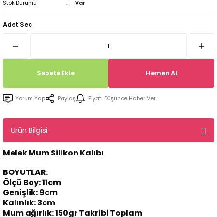
Stok Durumu
Var
Tepsi / Tabak / Peçetelik Kalıpları
Balon Kalıpları
Adet Seç
Dekorasyon Aplik Kalıpları
Tütsülük Silikonkalıpları
Sepete Ekle
Hemen Al
Mum Kabı & Mumluk Silikon Kalıpları
Yorum Yap
Paylaş
Fiyatı Düşünce Haber Ver
Pano, Tabanlık Silikon Kalıpları
Ürün Bilgisi
Melek Mum Silikon Kalıbı
BOYUTLAR:
Ölçü Boy: 11cm
Genişlik: 9cm
Kalınlık: 3cm
Mum ağırlık: 150gr Takribi Toplam