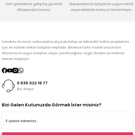
Tüm işlemleriniz gelişmiş güvenlik
Alışverişlerinizi bütçenize uygun taksit
altyapısıyla korunur.
seçenekleriyle kolayca tamamlayın.
Gönder
Enhobim ile mum, sabun,beton,alçı,kokulutaş ve dekoratif üretim projeleriniz
için en kaliteli silikon kalıpları keşfedin. Binlerce farklı model arasından
ihtiyacınıza uygun kalıpları seçin, yaratıcılığınızı özgür bırakın ve üretime
hemen başlayın.
0 535 022 16 77
Bizi Arayın
Bizi Gelen Kutunuzda Görmek İster misiniz?